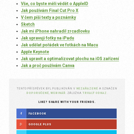
Vše, co byste měli vědět o AppleID
Jak používám Final Cut Pro X
V čem píši texty a poznámky
Sketch
Jak mi iPhone nahradil zrcadlovku
Jak upravuji fotky na iPadu
Jak udělat pořádek ve fotkách na Macu
Apple Keynote
Jak upravit a optimalizovat plochu na iOS zařízení
Jak a proč používám Canva
TENTO PŘÍSPĚVEK BYL PUBLIKOVÁN V
NEZAŘAZENÉ
A OZNAČEN
DOPORUČENÉ
,
WEBINÁŘ
. ZÁLOŽKA
TRVALÝ ODKAZ
.
LIKE? SHARE WITH YOUR FRIENDS.
FACEBOOK
GOOGLE PLUS