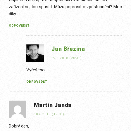
zařízení nejdou spustit. Můžu poprosit o zpřístupnění? Moc
díky.
ODPOVĚDĚT
Jan Březina
29.5.2018 (20:36)
Vyřešeno
ODPOVĚDĚT
Martin Janda
10.6.2018 (12:05)
Dobrý den,