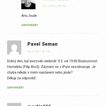
14.1.2020 (19:22)
Ano, bude
ODPOVĚDĚT
Pavel Seman
16.2.2021 (5:10)
Dobrý den, byl avizován webinář: 9.2. od 19:00 Budoucnost
Homekitu (Filip Brož). Záznam se v iPure nezobrazuje. Je
chyba někde v mém nastavení nebo jinde?
Děkuji za odpověď.
ODPOVĚDĚT