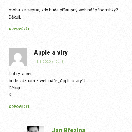
mohu se zeptat, kdy bude přístupný webinář připomínky?
Děkuji.
ODPOVĚDĚT
Apple a viry
14.1.2020 (17:18)
Dobrý večer,
bude záznam z webináře „Apple a viry“?
Děkuji.
K.
ODPOVĚDĚT
Jan Březina