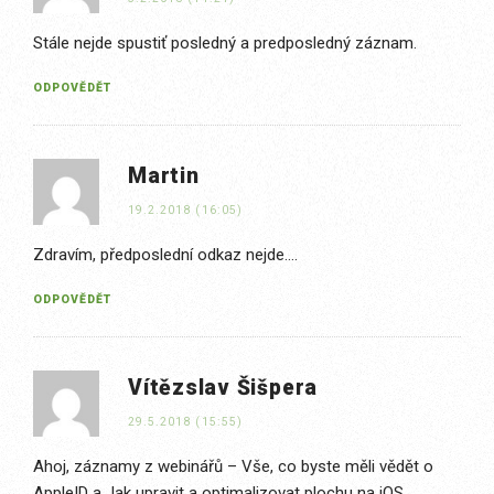
Stále nejde spustiť posledný a predposledný záznam.
ODPOVĚDĚT
Martin
19.2.2018 (16:05)
Zdravím, předposlední odkaz nejde….
ODPOVĚDĚT
Vítězslav Šišpera
29.5.2018 (15:55)
Ahoj, záznamy z webinářů – Vše, co byste měli vědět o
AppleID a Jak upravit a optimalizovat plochu na iOS