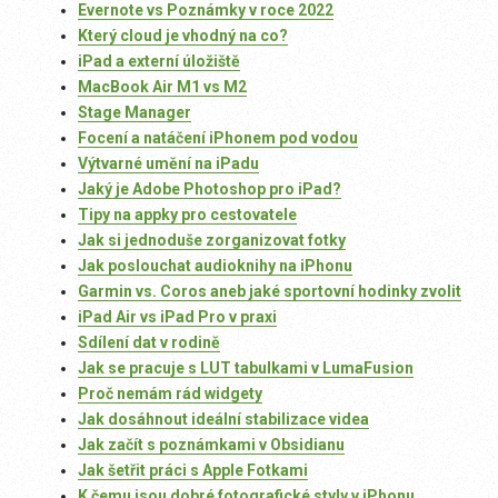
Evernote vs Poznámky v roce 2022
Který cloud je vhodný na co?
iPad a externí úložiště
MacBook Air M1 vs M2
Stage Manager
Focení a natáčení iPhonem pod vodou
Výtvarné umění na iPadu
Jaký je Adobe Photoshop pro iPad?
Tipy na appky pro cestovatele
Jak si jednoduše zorganizovat fotky
Jak poslouchat audioknihy na iPhonu
Garmin vs. Coros aneb jaké sportovní hodinky zvolit
iPad Air vs iPad Pro v praxi
Sdílení dat v rodině
Jak se pracuje s LUT tabulkami v LumaFusion
Proč nemám rád widgety
Jak dosáhnout ideální stabilizace videa
Jak začít s poznámkami v Obsidianu
Jak šetřit práci s Apple Fotkami
K čemu jsou dobré fotografické styly v iPhonu