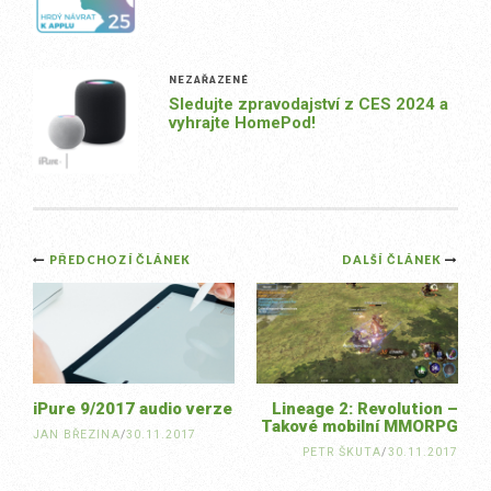
NEZAŘAZENÉ
Sledujte zpravodajství z CES 2024 a
vyhrajte HomePod!
Post
PŘEDCHOZÍ ČLÁNEK
DALŠÍ ČLÁNEK
navigation
iPure 9/2017 audio verze
Lineage 2: Revolution –
Takové mobilní MMORPG
JAN BŘEZINA
/
30.11.2017
PETR ŠKUTA
/
30.11.2017