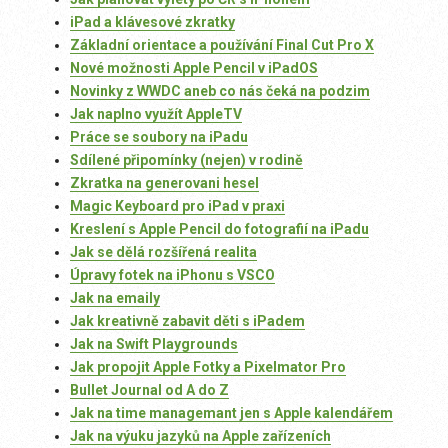
iPad a klávesové zkratky
Základní orientace a používání Final Cut Pro X
Nové možnosti Apple Pencil v iPadOS
Novinky z WWDC aneb co nás čeká na podzim
Jak naplno využít AppleTV
Práce se soubory na iPadu
Sdílené připomínky (nejen) v rodině
Zkratka na generovani hesel
Magic Keyboard pro iPad v praxi
Kreslení s Apple Pencil do fotografií na iPadu
Jak se dělá rozšířená realita
Úpravy fotek na iPhonu s VSCO
Jak na emaily
Jak kreativně zabavit děti s iPadem
Jak na Swift Playgrounds
Jak propojit Apple Fotky a Pixelmator Pro
Bullet Journal od A do Z
Jak na time managemant jen s Apple kalendářem
Jak na výuku jazyků na Apple zařízeních