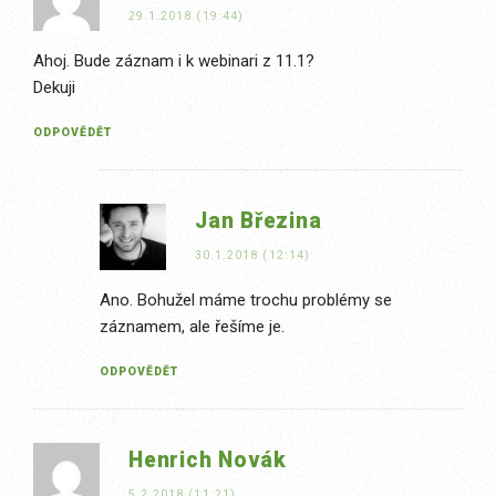
29.1.2018 (19:44)
Ahoj. Bude záznam i k webinari z 11.1?
Dekuji
ODPOVĚDĚT
Jan Březina
30.1.2018 (12:14)
Ano. Bohužel máme trochu problémy se
záznamem, ale řešíme je.
ODPOVĚDĚT
Henrich Novák
5.2.2018 (11:21)