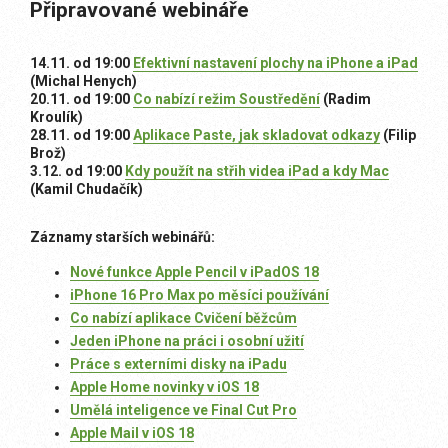
Připravované webináře
14.11. od 19:00
Efektivní nastavení plochy na iPhone a iPad
(Michal Henych)
20.11. od 19:00
Co nabízí režim Soustředění
(Radim
Kroulík)
28.11. od 19:00
Aplikace Paste, jak skladovat odkazy
(Filip
Brož)
3.12. od 19:00
Kdy použít na střih videa iPad a kdy Mac
(Kamil Chudačík)
Záznamy starších webinářů:
Nové funkce Apple Pencil v iPadOS 18
iPhone 16 Pro Max po měsíci používání
Co nabízí aplikace Cvičení běžcům
Jeden iPhone na práci i osobní užití
Práce s externími disky na iPadu
Apple Home novinky v iOS 18
Umělá inteligence ve Final Cut Pro
Apple Mail v iOS 18