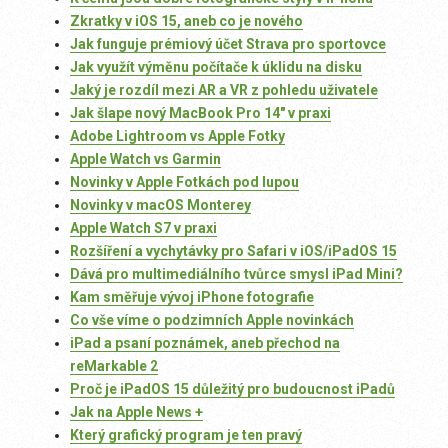
Zkratky v iOS 15, aneb co je nového
Jak funguje prémiový účet Strava pro sportovce
Jak využít výměnu počítače k úklidu na disku
Jaký je rozdíl mezi AR a VR z pohledu uživatele
Jak šlape nový MacBook Pro 14″ v praxi
Adobe Lightroom vs Apple Fotky
Apple Watch vs Garmin
Novinky v Apple Fotkách pod lupou
Novinky v macOS Monterey
Apple Watch S7 v praxi
Rozšíření a vychytávky pro Safari v iOS/iPadOS 15
Dává pro multimediálního tvůrce smysl iPad Mini?
Kam směřuje vývoj iPhone fotografie
Co vše víme o podzimních Apple novinkách
iPad a psaní poznámek, aneb přechod na
reMarkable 2
Proč je iPadOS 15 důležitý pro budoucnost iPadů
Jak na Apple News +
Který grafický program je ten pravý