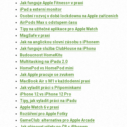
Jak funguje Apple Fitness+ v praxi
iPad a externí monitor
Osobní rozvoj v době lockdownu na Apple zařízeních
AirPods Max s odstupem času
Tipy na užitečné aplikace pro Apple Watch
MagSafe v praxi
Jak na anglickou slovní zásobu s iPhonem
Jak funguje služba ClubHouse na iPhonu
Budoucnost HomeKitu
Multitasking na iPadu 2.0
HomePod vs HomePod mini
Jak Apple pracuje se zvukem
MacBook Air s M1 v každodenní praxi
Jak vyladit práci s Připomínkami
iPhone 12 vs iPhone 12 Pro
Tipy, jak vyladit práci na iPadu
Apple Watch 6 v praxi
Rozšíření pro Apple Fotky
GameClub: alternativa pro Apple Arcade
Jak plánovat výlety po ČR s iPhonem