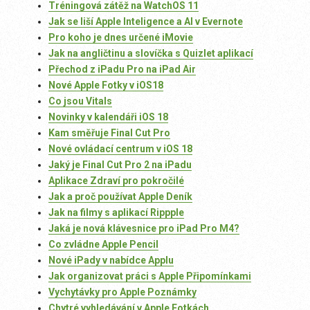
Tréningová zátěž na WatchOS 11
Jak se liší Apple Inteligence a AI v Evernote
Pro koho je dnes určené iMovie
Jak na angličtinu a slovíčka s Quizlet aplikací
Přechod z iPadu Pro na iPad Air
Nové Apple Fotky v iOS18
Co jsou Vitals
Novinky v kalendáři iOS 18
Kam směřuje Final Cut Pro
Nové ovládací centrum v iOS 18
Jaký je Final Cut Pro 2 na iPadu
Aplikace Zdraví pro pokročilé
Jak a proč používat Apple Deník
Jak na filmy s aplikací Rippple
Jaká je nová klávesnice pro iPad Pro M4?
Co zvládne Apple Pencil
Nové iPady v nabídce Applu
Jak organizovat práci s Apple Připomínkami
Vychytávky pro Apple Poznámky
Chytré vyhledávání v Apple Fotkách