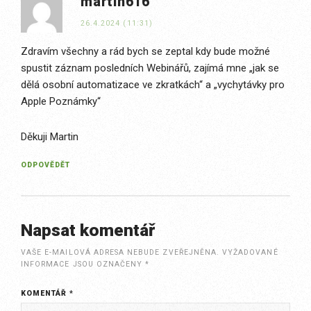
martin616
26.4.2024 (11:31)
Zdravím všechny a rád bych se zeptal kdy bude možné
spustit záznam posledních Webinářů, zajímá mne „jak se
dělá osobní automatizace ve zkratkách“ a „vychytávky pro
Apple Poznámky“
Děkuji Martin
ODPOVĚDĚT
Napsat komentář
VAŠE E-MAILOVÁ ADRESA NEBUDE ZVEŘEJNĚNA.
VYŽADOVANÉ
INFORMACE JSOU OZNAČENY
*
KOMENTÁŘ
*