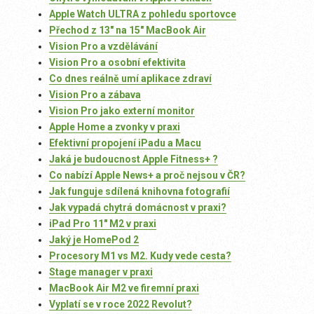
Apple Watch ULTRA z pohledu sportovce
Přechod z 13″ na 15″ MacBook Air
Vision Pro a vzdělávání
Vision Pro a osobní efektivita
Co dnes reálně umí aplikace zdraví
Vision Pro a zábava
Vision Pro jako externí monitor
Apple Home a zvonky v praxi
Efektivní propojení iPadu a Macu
Jaká je budoucnost Apple Fitness+ ?
Co nabízí Apple News+ a proč nejsou v ČR?
Jak funguje sdílená knihovna fotografií
Jak vypadá chytrá domácnost v praxi?
iPad Pro 11″ M2 v praxi
Jaký je HomePod 2
Procesory M1 vs M2. Kudy vede cesta?
Stage manager v praxi
MacBook Air M2 ve firemní praxi
Vyplatí se v roce 2022 Revolut?