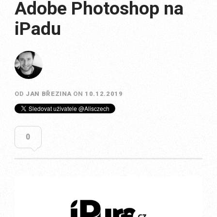
Adobe Photoshop na
iPadu
OD
JAN BŘEZINA
ON
10.12.2019
0