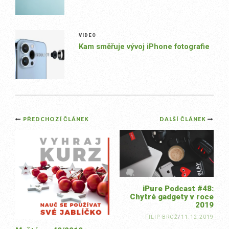
VIDEO
Kam směřuje vývoj iPhone fotografie
Post
PŘEDCHOZÍ ČLÁNEK
DALŠÍ ČLÁNEK
navigation
iPure Podcast #48:
Chytré gadgety v roce
2019
FILIP BROŽ
/
11.12.2019