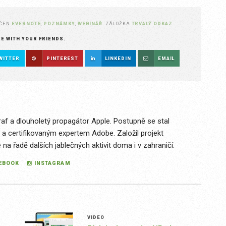
AČEN
EVERNOTE
,
POZNÁMKY
,
WEBINÁŘ
. ZÁLOŽKA
TRVALÝ ODKAZ
.
RE WITH YOUR FRIENDS.
WITTER
PINTEREST
LINKEDIN
EMAIL
raf a dlouholetý propagátor Apple. Postupně se stal
 a certifikovaným expertem Adobe. Založil projekt
a řadě dalších jablečných aktivit doma i v zahraničí.
EBOOK
INSTAGRAM
VIDEO