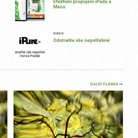
Efektivní propojení iPadu a
Macu
VIDEO
Odstraňte vše nepotřebné
DALŠÍ ČLÁNEK