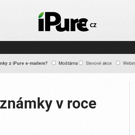
IPURE.CZ
Prémiový Apple e-
magazín, který vychází
každý týden. Žádné
reklamy, žádné
spekulace, jen čistý
obsah pro všechny
nky z iPure e-mailem?
Moštárna
Slevové akce
Webin
Apple fandy. Recenze,
komentáře a praktické
návody, jak začlenit
Apple zařízení do
každodenního života.
oznámky v roce