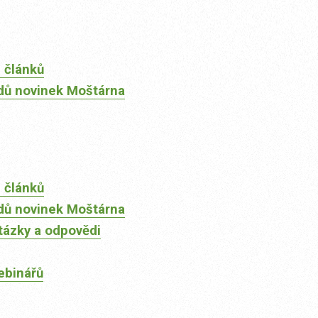
 článků
dů novinek Moštárna
 článků
dů novinek Moštárna
tázky a odpovědi
ebinářů