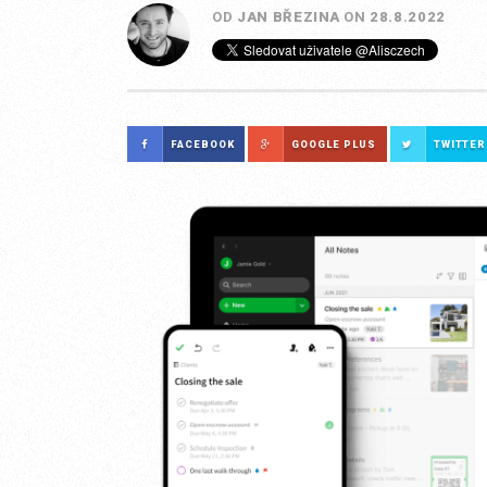
OD
JAN BŘEZINA
ON
28.8.2022
FACEBOOK
GOOGLE PLUS
TWITTER