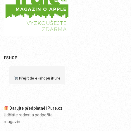
ESHOP
Přejít do e-shopu iPure
Darujte předplatné iPure.cz
Uděláte radost a podpoříte
magazín.