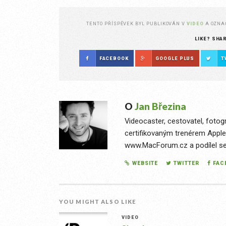
TENTO PŘÍSPĚVEK BYL PUBLIKOVÁN V
VIDEO
A OZN
LIKE? SHA
FACEBOOK
GOOGLE PLUS
T
O
Jan Březina
Videocaster, cestovatel, fotog
certifikovaným trenérem Apple
www.MacForum.cz a podílel se n
WEBSITE
TWITTER
FAC
YOU MIGHT ALSO LIKE
VIDEO