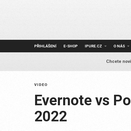
Skip
to
content
PŘIHLÁŠENÍ
E-SHOP
IPURE.CZ
O NÁS
Chcete novi
VIDEO
Evernote vs P
2022