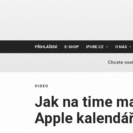
Skip
to
content
PŘIHLÁŠENÍ
E-SHOP
IPURE.CZ
O NÁS
Chcete novi
VIDEO
Jak na time m
Apple kalendá