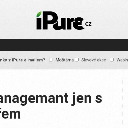
IPURE.CZ
Prémiový Apple e-
magazín, který vychází
každý týden. Žádné
reklamy, žádné
spekulace, jen čistý
obsah pro všechny
nky z iPure e-mailem?
Moštárna
Slevové akce
Webin
Apple fandy. Recenze,
komentáře a praktické
návody, jak začlenit
Apple zařízení do
každodenního života.
anagemant jen s
řem