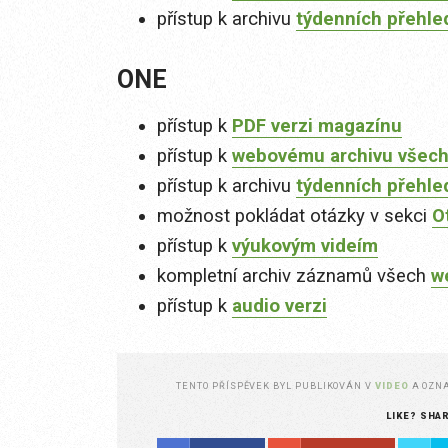
přístup k archivu
týdenních přehle
ONE
přístup k
PDF verzi magazínu
přístup k
webovému archivu všech
přístup k archivu
týdenních přehle
možnost pokládat otázky v sekci
O
přístup k
výukovým videím
kompletní archiv záznamů všech
w
přístup k
audio verzi
TENTO PŘÍSPĚVEK BYL PUBLIKOVÁN V
VIDEO
A OZN
LIKE? SHA