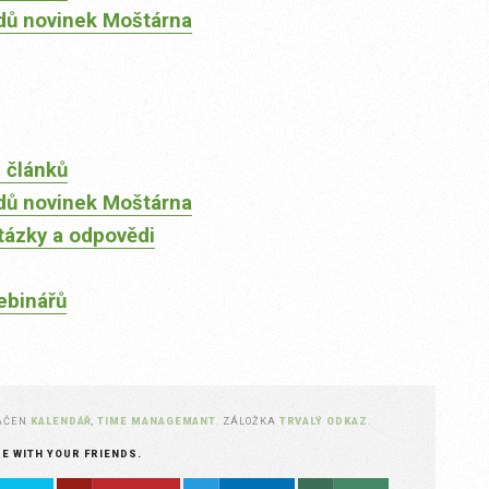
dů novinek Moštárna
 článků
dů novinek Moštárna
tázky a odpovědi
ebinářů
AČEN
KALENDÁŘ
,
TIME MANAGEMANT
. ZÁLOŽKA
TRVALÝ ODKAZ
.
RE WITH YOUR FRIENDS.