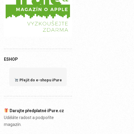
ESHOP
Přejít do e-shopu iPure
Darujte předplatné iPure.cz
Uděláte radost a podpoříte
magazín.