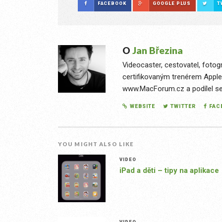
FACEBOOK
GOOGLE PLUS
T
O
Jan Březina
Videocaster, cestovatel, fotog
certifikovaným trenérem Apple
www.MacForum.cz a podílel se n
WEBSITE
TWITTER
FAC
YOU MIGHT ALSO LIKE
VIDEO
iPad a děti – tipy na aplikace
VIDEO