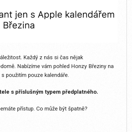
áležitost. Každý z nás si čas nějak
ědomě. Nabízíme vám pohled Honzy Březiny na
up s použitím pouze kalendáře.
itele s příslušným typem předplatného.
 nemáte přístup. Co může být špatně?