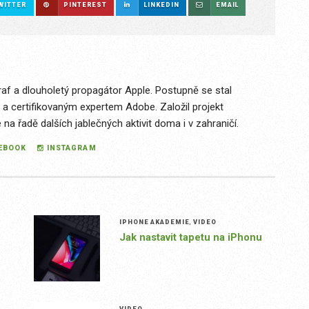
WITTER
PINTEREST
LINKEDIN
EMAIL
raf a dlouholetý propagátor Apple. Postupně se stal
 a certifikovaným expertem Adobe. Založil projekt
a řadě dalších jablečných aktivit doma i v zahraničí.
EBOOK
INSTAGRAM
IPHONE AKADEMIE
,
VIDEO
Jak nastavit tapetu na iPhonu
VIDEO