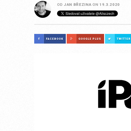
OD
JAN BŘEZINA
ON
19.3.2020
FACEBOOK
GOOGLE PLUS
TWITTER