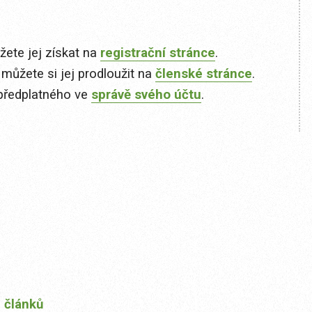
ete jej získat na
registrační stránce
.
 můžete si jej prodloužit na
členské stránce
.
předplatného ve
správě svého účtu
.
 článků