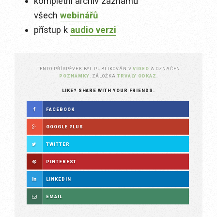
kompletní archiv záznamů
všech
webinářů
přístup k
audio verzi
TENTO PŘÍSPĚVEK BYL PUBLIKOVÁN V
VIDEO
A OZNAČEN
POZNÁMKY
. ZÁLOŽKA
TRVALÝ ODKAZ
.
LIKE? SHARE WITH YOUR FRIENDS.
FACEBOOK
GOOGLE PLUS
TWITTER
PINTEREST
LINKEDIN
EMAIL