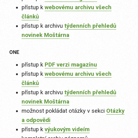
přístup k
webovému archivu všech
článků
přístup k archivu
týdenních přehledů
novinek Moštárna
ONE
přístup k
PDF verzi magazínu
přístup k
webovému archivu všech
článků
přístup k archivu
týdenních přehledů
novinek Moštárna
možnost pokládat otázky v sekci
Otázky
a odpovědi
přístup k
výukovým videím