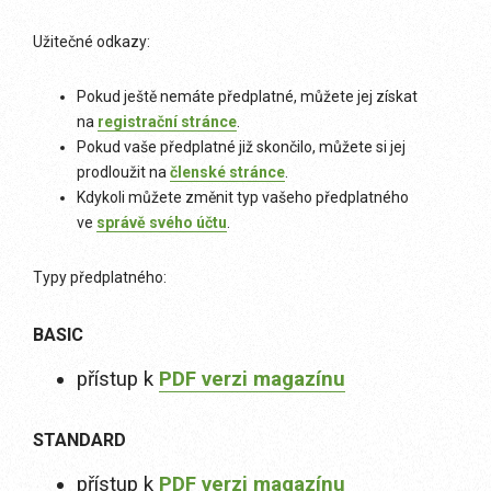
Užitečné odkazy:
Pokud ještě nemáte předplatné, můžete jej získat
na
registrační stránce
.
Pokud vaše předplatné již skončilo, můžete si jej
prodloužit na
členské stránce
.
Kdykoli můžete změnit typ vašeho předplatného
ve
správě svého účtu
.
Typy předplatného:
BASIC
přístup k
PDF verzi magazínu
STANDARD
přístup k
PDF verzi magazínu