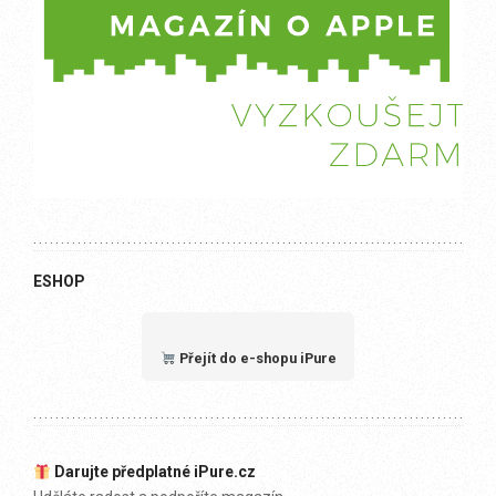
ESHOP
Přejít do e-shopu iPure
Darujte předplatné iPure.cz