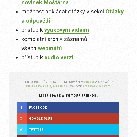
novinek Moštárna
možnost pokládat otázky v sekci
Otázky
a odpovědi
přístup k
výukovým videím
kompletní archiv záznamů
všech
webinářů
přístup k
audio verzi
TENTO PŘÍSPĚVEK BYL PUBLIKOVÁN V
VIDEO
A OZNAČEN
REMARKABLE 2
,
WEBINÁŘ
. ZÁLOŽKA
TRVALÝ ODKAZ
.
LIKE? SHARE WITH YOUR FRIENDS.
FACEBOOK
GOOGLE PLUS
TWITTER