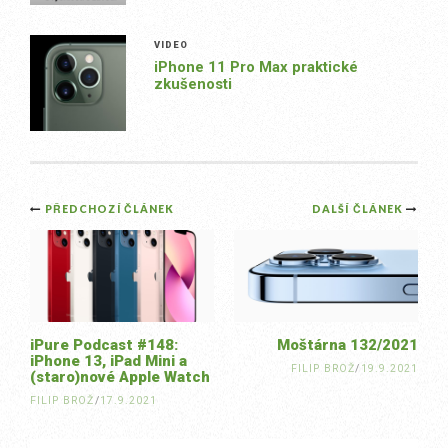
VIDEO
iPhone 11 Pro Max praktické
zkušenosti
Post
PŘEDCHOZÍ ČLÁNEK
DALŠÍ ČLÁNEK
navigation
iPure Podcast #148:
Moštárna 132/2021
iPhone 13, iPad Mini a
FILIP BROŽ
/
19.9.2021
(staro)nové Apple Watch
FILIP BROŽ
/
17.9.2021