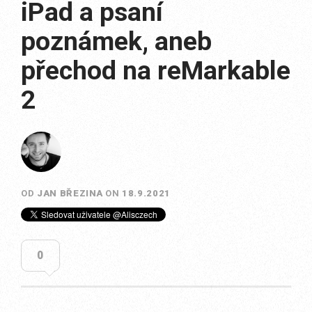
iPad a psaní
poznámek, aneb
přechod na reMarkable
2
OD
JAN BŘEZINA
ON
18.9.2021
0