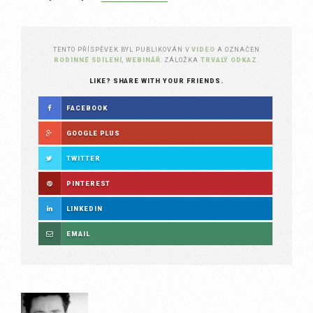
TENTO PŘÍSPĚVEK BYL PUBLIKOVÁN V
VIDEO
A OZNAČEN
RODINNÉ SDÍLENÍ
,
WEBINÁŘ
. ZÁLOŽKA
TRVALÝ ODKAZ
.
LIKE? SHARE WITH YOUR FRIENDS.
FACEBOOK
GOOGLE PLUS
TWITTER
PINTEREST
LINKEDIN
EMAIL