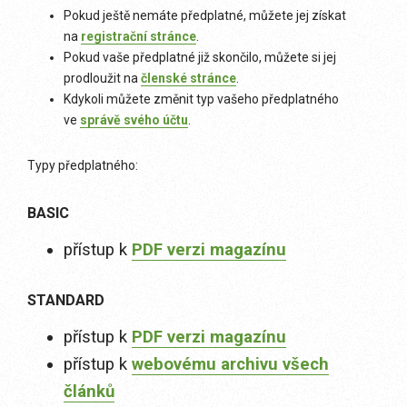
Pokud ještě nemáte předplatné, můžete jej získat
na
registrační stránce
.
Pokud vaše předplatné již skončilo, můžete si jej
prodloužit na
členské stránce
.
Kdykoli můžete změnit typ vašeho předplatného
ve
správě svého účtu
.
Typy předplatného:
BASIC
přístup k
PDF verzi magazínu
STANDARD
přístup k
PDF verzi magazínu
přístup k
webovému archivu všech
článků