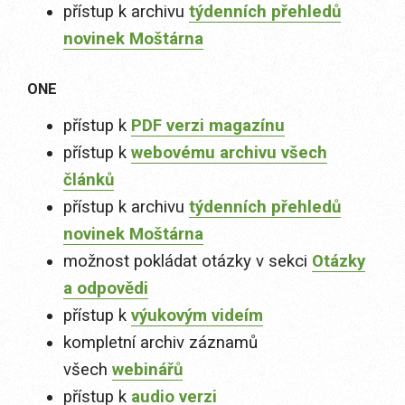
přístup k archivu
týdenních přehledů
novinek Moštárna
ONE
přístup k
PDF verzi magazínu
přístup k
webovému archivu všech
článků
přístup k archivu
týdenních přehledů
novinek Moštárna
možnost pokládat otázky v sekci
Otázky
a odpovědi
přístup k
výukovým videím
kompletní archiv záznamů
všech
webinářů
přístup k
audio verzi