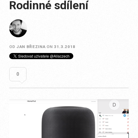
Rodinné sdílení
OD
JAN BŘEZINA
ON
31.3.2018
0