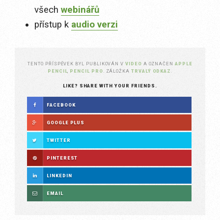
všech
webinářů
přístup k
audio verzi
TENTO PŘÍSPĚVEK BYL PUBLIKOVÁN V
VIDEO
A OZNAČEN
APPLE
PENCIL
,
PENCIL PRO
. ZÁLOŽKA
TRVALÝ ODKAZ
.
LIKE? SHARE WITH YOUR FRIENDS.
FACEBOOK
GOOGLE PLUS
TWITTER
PINTEREST
LINKEDIN
EMAIL