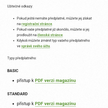
Užitečné odkazy:
Pokud ještě nemáte předplatné, můžete jej získat
na
registrační stránce
.
Pokud vaše předplatné již skončilo, můžete si jej
prodloužit na
členské stránce
.
Kdykoli můžete změnit typ vašeho předplatného
ve
správě svého účtu
.
Typy předplatného:
BASIC
přístup k
PDF verzi magazínu
STANDARD
přístup k
PDF verzi magazínu