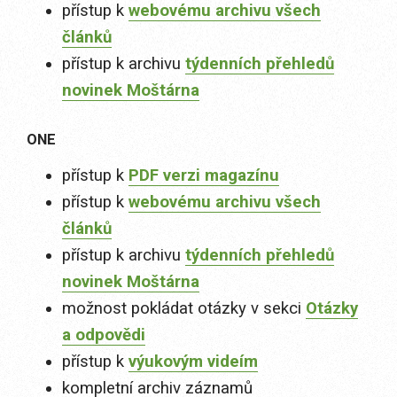
přístup k
webovému archivu všech
článků
přístup k archivu
týdenních přehledů
novinek Moštárna
ONE
přístup k
PDF verzi magazínu
přístup k
webovému archivu všech
článků
přístup k archivu
týdenních přehledů
novinek Moštárna
možnost pokládat otázky v sekci
Otázky
a odpovědi
přístup k
výukovým videím
kompletní archiv záznamů