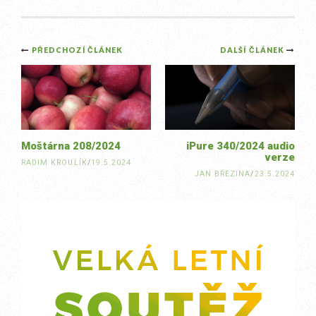
Post
PŘEDCHOZÍ ČLÁNEK
DALŠÍ ČLÁNEK
navigation
Moštárna 208/2024
iPure 340/2024 audio
verze
RADIM KROULÍK
/
19.5.2024
JAN BŘEZINA
/
23.5.2024