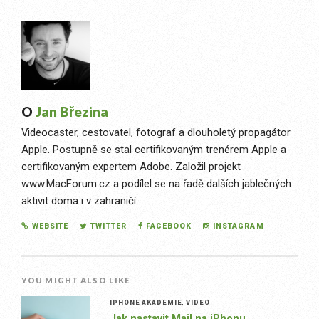
O
Jan Březina
Videocaster, cestovatel, fotograf a dlouholetý propagátor
Apple. Postupně se stal certifikovaným trenérem Apple a
certifikovaným expertem Adobe. Založil projekt
www.MacForum.cz a podílel se na řadě dalších jablečných
aktivit doma i v zahraničí.
WEBSITE
TWITTER
FACEBOOK
INSTAGRAM
YOU MIGHT ALSO LIKE
IPHONE AKADEMIE
,
VIDEO
Jak nastavit Mail na iPhonu