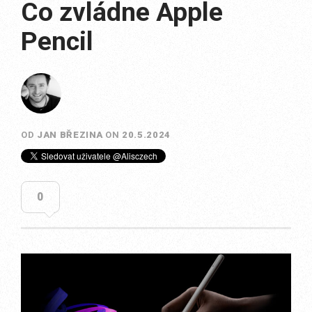
Co zvládne Apple
Pencil
OD
JAN BŘEZINA
ON
20.5.2024
0