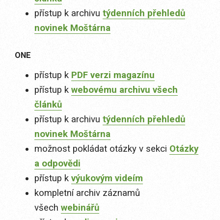
přístup k archivu
týdenních přehledů
novinek Moštárna
ONE
přístup k
PDF verzi magazínu
přístup k
webovému archivu všech
článků
přístup k archivu
týdenních přehledů
novinek Moštárna
možnost pokládat otázky v sekci
Otázky
a odpovědi
přístup k
výukovým videím
kompletní archiv záznamů
všech
webinářů