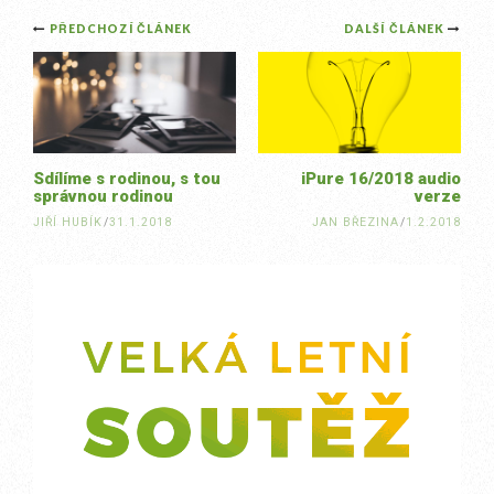
Post
PŘEDCHOZÍ ČLÁNEK
DALŠÍ ČLÁNEK
navigation
Sdílíme s rodinou, s tou
iPure 16/2018 audio
správnou rodinou
verze
JIŘÍ HUBÍK
/
31.1.2018
JAN BŘEZINA
/
1.2.2018