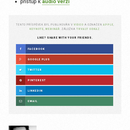
přístup k
audio verzi
TENTO PŘÍSPĚVEK BYL PUBLIKOVÁN V
VIDEO
A OZNAČEN
APPLE
,
KEYNOTE
,
WEBINÁŘ
. ZÁLOŽKA
TRVALÝ ODKAZ
.
LIKE? SHARE WITH YOUR FRIENDS.
FACEBOOK
GOOGLE PLUS
TWITTER
PINTEREST
LINKEDIN
EMAIL