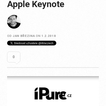
Apple Keynote
OD
JAN BŘEZINA
ON
1.2.2018
0