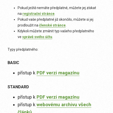
Pokud ještě nemáte předplatné, můžete jej získat
na
registrační stránce
.
Pokud vaše předplatné již skončilo, můžete si jej
prodloužit na
členské stránce
.
Kdykoli můžete změnit typ vašeho předplatného
ve
správě svého účtu
.
Typy předplatného:
BASIC
přístup k
PDF verzi magazínu
STANDARD
přístup k
PDF verzi magazínu
přístup k
webovému archivu všech
článků