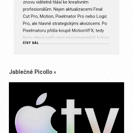
lefonů
znovu viditelně hlásí ke kreativním
jedno jídlo.
el s ničím
profesionálům. Nejen aktualizacemi Final
které se ne
 bychom už
Cut Pro, Motion, Pixelmator Pro nebo Logic
co za konkr
dčené
Pro, ale hlavně strategickými akvizicemi. Po
víte, že je
ČÍST DÁL
 a doplnil je
Pixelmatoru přišla koupě MotionVFX, tedy
 svoje
firmy, která patří mezi nejvýznamnější tvůrce
ČÍST DÁL
amozřejmě
pluginů, titulků, efektů a motion grafiky pro
Final Cut Pro. Poslední aktualizace ukazují,
že Apple nechce…
Jablečné Picollo