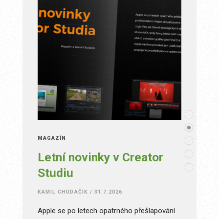
MAGAZÍN
MAGAZÍN
stupu
Letní novinky v Creator
Datum
Studiu
JAN PRAŽÁ
KAMIL CHUDAČÍK
/
31.7.2026
Znáte to, j
delší obdob
vířil
Apple se po letech opatrného přešlapování
konkrétní p