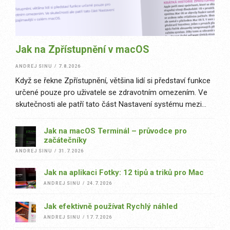
Jak na Zpřístupnění v macOS
ANDREJ SINU
/
7.8.2026
Když se řekne Zpřístupnění, většina lidí si představí funkce
určené pouze pro uživatele se zdravotním omezením. Ve
skutečnosti ale patří tato část Nastavení systému mezi
nejzajímavější v celém macOS. Apple zde nabízí desítky
nástrojů, které...
Jak na macOS Terminál – průvodce pro
začátečníky
ANDREJ SINU
/
31.7.2026
Jak na aplikaci Fotky: 12 tipů a triků pro Mac
ANDREJ SINU
/
24.7.2026
Jak efektivně používat Rychlý náhled
ANDREJ SINU
/
17.7.2026