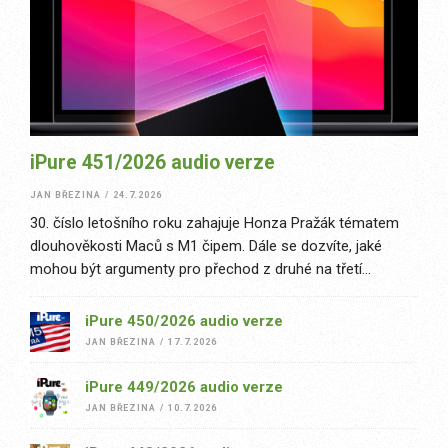
iPure 451/2026 audio verze
JAN BŘEZINA
/
24.7.2026
30. číslo letošního roku zahajuje Honza Pražák tématem
dlouhověkosti Maců s M1 čipem. Dále se dozvíte, jaké
mohou být argumenty pro přechod z druhé na třetí
generaci AirPodů Pro. David Štanc rozebral téma hodinek
s...
iPure 450/2026 audio verze
JAN BŘEZINA
/
17.7.2026
iPure 449/2026 audio verze
JAN BŘEZINA
/
10.7.2026