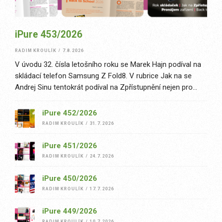
iPure 453/2026
RADIM KROULÍK
/
7.8.2026
V úvodu 32. čísla letošního roku se Marek Hajn podíval na
skládací telefon Samsung Z Fold8. V rubrice Jak na se
Andrej Sinu tentokrát podíval na Zpřístupnění nejen pro
uživatele s handicapem. Na konci července...
iPure 452/2026
RADIM KROULÍK
/
31.7.2026
iPure 451/2026
RADIM KROULÍK
/
24.7.2026
iPure 450/2026
RADIM KROULÍK
/
17.7.2026
iPure 449/2026
RADIM KROULÍK
/
10.7.2026