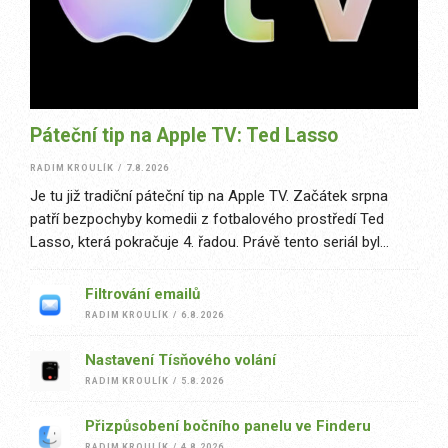
Páteční tip na Apple TV: Ted Lasso
RADIM KROULÍK
/
7.8.2026
Je tu již tradiční páteční tip na Apple TV. Začátek srpna
patří bezpochyby komedii z fotbalového prostředí Ted
Lasso, která pokračuje 4. řadou. Právě tento seriál byl
jedním z prvních velkých úspěchů tehdy nové platformy...
Filtrování emailů
RADIM KROULÍK
/
6.8.2026
Nastavení Tísňového volání
RADIM KROULÍK
/
5.8.2026
Přizpůsobení bočního panelu ve Finderu
RADIM KROULÍK
/
4.8.2026