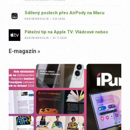
Sdílený poslech přes AirPody na Macu
RADIM KROULÍK
/
3.8.2026
Páteční tip na Apple TV: Vládcové nebes
RADIM KROULÍK
/
31.7.2026
E-magazín