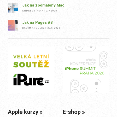
Jak na zpomalený Mac
ANDREJ SINU
/
10.7.2026
Jak na Pages #8
RADIM KROULÍK
/
29.5.2026
Apple kurzy »
E-shop »