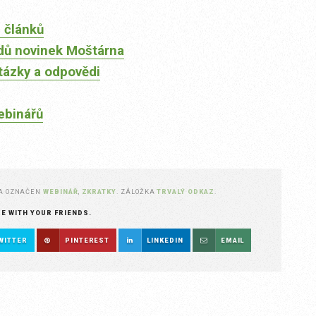
 článků
dů novinek Moštárna
tázky a odpovědi
ebinářů
A OZNAČEN
WEBINÁŘ
,
ZKRATKY
. ZÁLOŽKA
TRVALÝ ODKAZ
.
RE WITH YOUR FRIENDS.
WITTER
PINTEREST
LINKEDIN
EMAIL