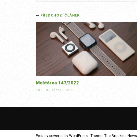
Post
PŘEDCHOZÍ ČLÁNEK
navigation
Moštárna 147/2022
FILIP BROŽ
/
23.1.2022
Proudly powered by WordPress
|
Theme: The Breaking News