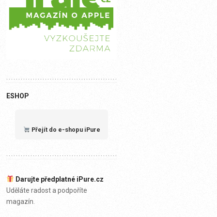
ESHOP
Přejít do e-shopu iPure
Darujte předplatné iPure.cz
Uděláte radost a podpoříte
magazín.