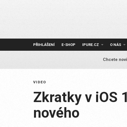
Skip
to
content
PŘIHLÁŠENÍ
E-SHOP
IPURE.CZ
O NÁS
Chcete novi
VIDEO
Zkratky v iOS 
nového