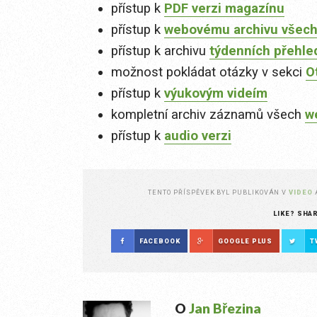
přístup k
PDF verzi magazínu
přístup k
webovému archivu všech
přístup k archivu
týdenních přehle
možnost pokládat otázky v sekci
O
přístup k
výukovým videím
kompletní archiv záznamů všech
w
přístup k
audio verzi
TENTO PŘÍSPĚVEK BYL PUBLIKOVÁN V
VIDEO
LIKE? SHA
FACEBOOK
GOOGLE PLUS
T
O
Jan Březina