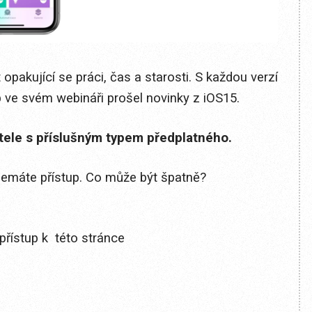
 opakující se práci, čas a starosti. S každou verzí
ip ve svém webináři prošel novinky z iOS15.
itele s příslušným typem předplatného.
 nemáte přístup. Co může být špatně?
přístup k této stránce