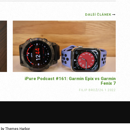
DALŠÍ ČLÁNEK
iPure Podcast #161: Garmin Epix vs Garmin
Fenix 7
FILIP BROŽ
/
26.1.2022
 by
Themes Harbor
.