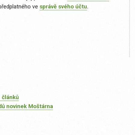
předplatného ve
správě svého účtu
.
 článků
dů novinek Moštárna