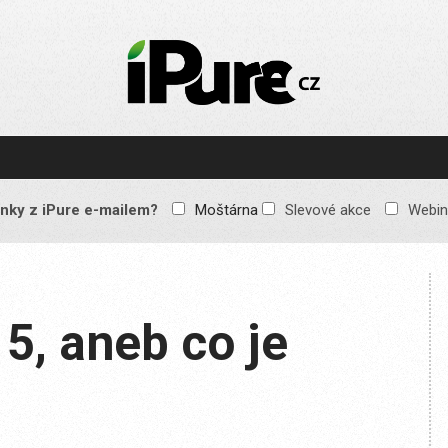
IPURE.CZ
Prémiový Apple e-
magazín, který vychází
každý týden. Žádné
reklamy, žádné
spekulace, jen čistý
obsah pro všechny
nky z iPure e-mailem?
Moštárna
Slevové akce
Webin
Apple fandy. Recenze,
komentáře a praktické
návody, jak začlenit
Apple zařízení do
každodenního života.
15, aneb co je