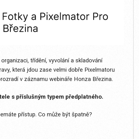
rganizaci, třídění, vyvolání a skladování
pravy, která jdou zase velmi dobře Pixelmatoru
 prozradí v záznamu webináře Honza Březina.
itele s příslušným typem předplatného.
 nemáte přístup. Co může být špatně?