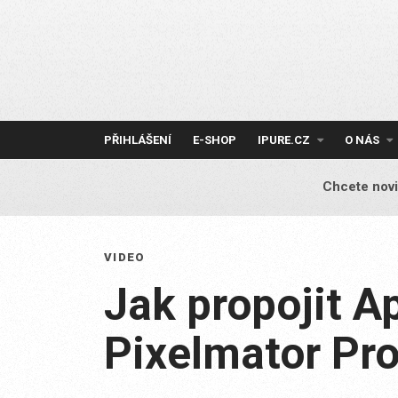
Skip
to
content
PŘIHLÁŠENÍ
E-SHOP
IPURE.CZ
O NÁS
Chcete novi
VIDEO
Jak propojit A
Pixelmator Pr