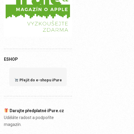
ESHOP
Přejít do e-shopu iPure
Darujte předplatné iPure.cz
Uděláte radost a podpoříte
magazín.