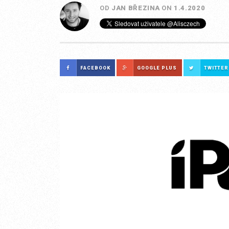
OD
JAN BŘEZINA
ON
1.4.2020
FACEBOOK
GOOGLE PLUS
TWITTER