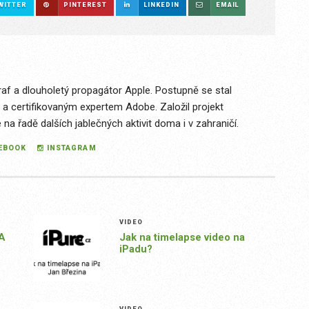
WITTER
PINTEREST
LINKEDIN
EMAIL
raf a dlouholetý propagátor Apple. Postupně se stal
 a certifikovaným expertem Adobe. Založil projekt
a řadě dalších jablečných aktivit doma i v zahraničí.
EBOOK
INSTAGRAM
VIDEO
 A
Jak na timelapse video na
iPadu?
VIDEO