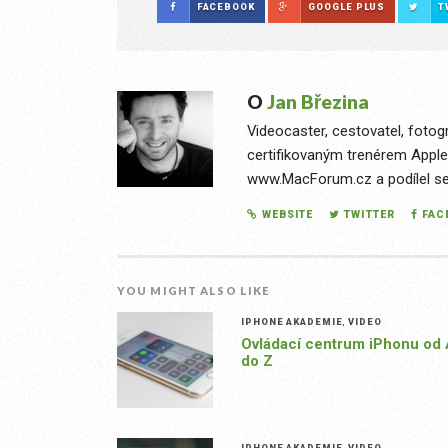
FACEBOOK
GOOGLE PLUS
T
O
Jan Březina
Videocaster, cestovatel, fotog
certifikovaným trenérem Apple
www.MacForum.cz a podílel se n
WEBSITE
TWITTER
FAC
YOU MIGHT ALSO LIKE
IPHONE AKADEMIE
,
VIDEO
Ovládací centrum iPhonu od
do Z
IPHONE AKADEMIE
,
VIDEO