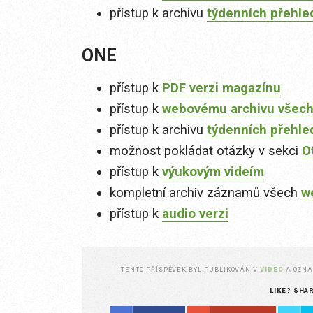
přístup k archivu
týdenních přehle
ONE
přístup k
PDF verzi magazínu
přístup k
webovému archivu všech
přístup k archivu
týdenních přehle
možnost pokládat otázky v sekci
O
přístup k
výukovým videím
kompletní archiv záznamů všech
w
přístup k
audio verzi
TENTO PŘÍSPĚVEK BYL PUBLIKOVÁN V
VIDEO
A OZN
LIKE? SHA