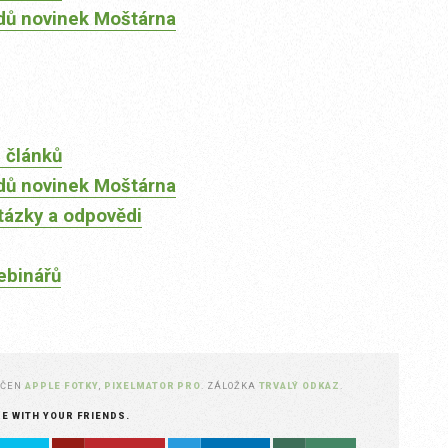
dů novinek Moštárna
 článků
dů novinek Moštárna
tázky a odpovědi
ebinářů
AČEN
APPLE FOTKY
,
PIXELMATOR PRO
. ZÁLOŽKA
TRVALÝ ODKAZ
.
RE WITH YOUR FRIENDS.