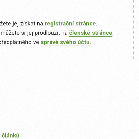
ete jej získat na
registrační stránce
.
 můžete si jej prodloužit na
členské stránce
.
předplatného ve
správě svého účtu
.
 článků