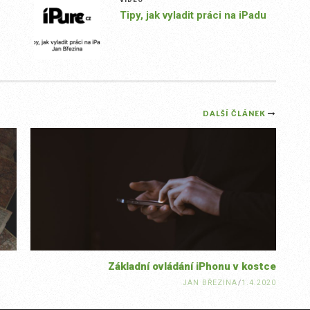
Tipy, jak vyladit práci na iPadu
DALŠÍ ČLÁNEK
Základní ovládání iPhonu v kostce
JAN BŘEZINA
/
1.4.2020