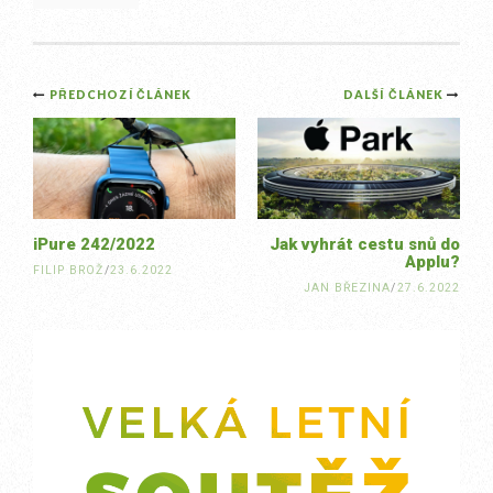
Post
PŘEDCHOZÍ ČLÁNEK
DALŠÍ ČLÁNEK
navigation
iPure 242/2022
Jak vyhrát cestu snů do
Applu?
FILIP BROŽ
/
23.6.2022
JAN BŘEZINA
/
27.6.2022