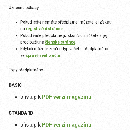
Užitečné odkazy:
Pokud ještě nemáte předplatné, můžete jej získat
na
registrační stránce
.
Pokud vaše předplatné již skončilo, můžete si jej
prodloužit na
členské stránce
.
Kdykoli můžete změnit typ vašeho předplatného
ve
správě svého účtu
.
Typy předplatného:
BASIC
přístup k
PDF verzi magazínu
STANDARD
přístup k
PDF verzi magazínu