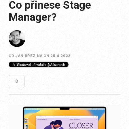
Co přinese Stage
Manager?
OD
JAN BŘEZINA
ON
25.6.2022
0