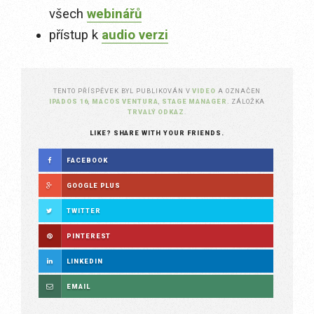
všech
webinářů
přístup k
audio verzi
TENTO PŘÍSPĚVEK BYL PUBLIKOVÁN V
VIDEO
A OZNAČEN
IPADOS 16
,
MACOS VENTURA
,
STAGE MANAGER
. ZÁLOŽKA
TRVALÝ ODKAZ
.
LIKE? SHARE WITH YOUR FRIENDS.
FACEBOOK
GOOGLE PLUS
TWITTER
PINTEREST
LINKEDIN
EMAIL