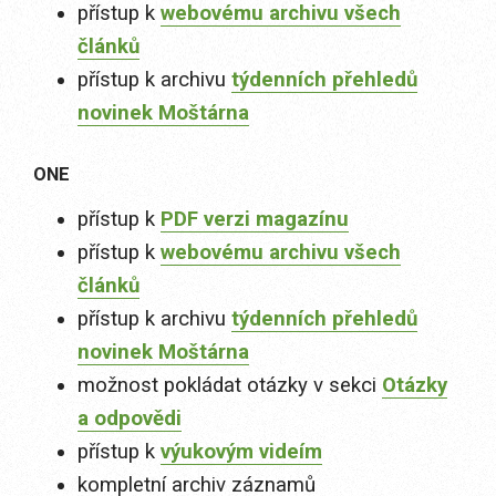
přístup k
webovému archivu všech
článků
přístup k archivu
týdenních přehledů
novinek Moštárna
ONE
přístup k
PDF verzi magazínu
přístup k
webovému archivu všech
článků
přístup k archivu
týdenních přehledů
novinek Moštárna
možnost pokládat otázky v sekci
Otázky
a odpovědi
přístup k
výukovým videím
kompletní archiv záznamů