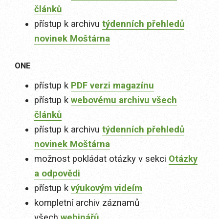
článků
přístup k archivu
týdenních přehledů
novinek Moštárna
ONE
přístup k
PDF verzi magazínu
přístup k
webovému archivu všech
článků
přístup k archivu
týdenních přehledů
novinek Moštárna
možnost pokládat otázky v sekci
Otázky
a odpovědi
přístup k
výukovým videím
kompletní archiv záznamů
všech
webinářů