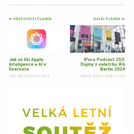
Post
PŘEDCHOZÍ ČLÁNEK
DALŠÍ ČLÁNEK
navigation
Jak se liší Apple
iPure Podcast 253:
Inteligence a AI v
Dojmy z veletrhu IFA
Evernote
Berlín 2024
JAN BŘEZINA
/
6.9.2024
RADIM KROULÍK
/
8.9.2024