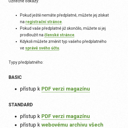
Užitečné odkazy:
Pokud ještě nemáte předplatné, můžete jej získat
na
registrační stránce
.
Pokud vaše předplatné již skončilo, můžete si jej
prodloužit na
členské stránce
.
Kdykoli můžete změnit typ vašeho předplatného
ve
správě svého účtu
.
Typy předplatného:
BASIC
přístup k
PDF verzi magazínu
STANDARD
přístup k
PDF verzi magazínu
přístup k
webovému archivu všech