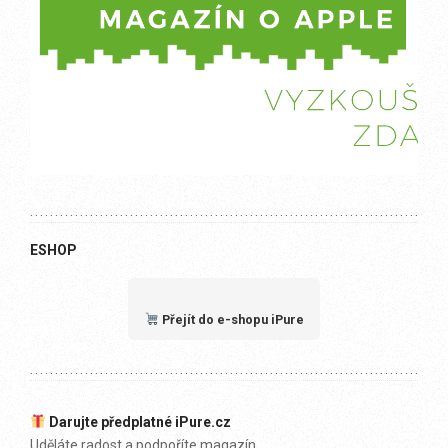
ESHOP
Přejít do e-shopu iPure
Darujte předplatné iPure.cz
Uděláte radost a podpoříte magazín.