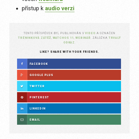
přístup k
audio verzi
TENTO PŘÍSPĚVEK BYL PUBLIKOVÁN V
VIDEO
A OZNAČEN
TRÉNINKOVÁ ZÁTĚŽ
,
WATCHOS 11
,
WEBINÁŘ
. ZÁLOŽKA
TRVALÝ
ODKAZ
.
LIKE? SHARE WITH YOUR FRIENDS.
FACEBOOK
GOOGLE PLUS
TWITTER
PINTEREST
LINKEDIN
EMAIL