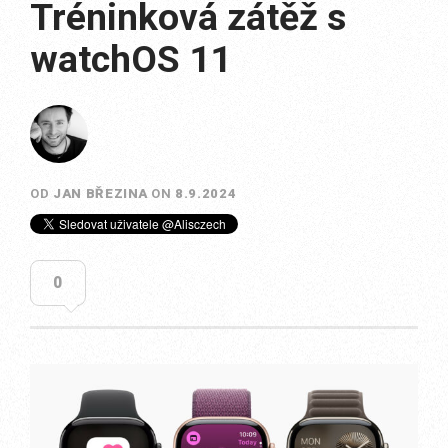
Tréninková zátěž s
watchOS 11
OD
JAN BŘEZINA
ON
8.9.2024
0