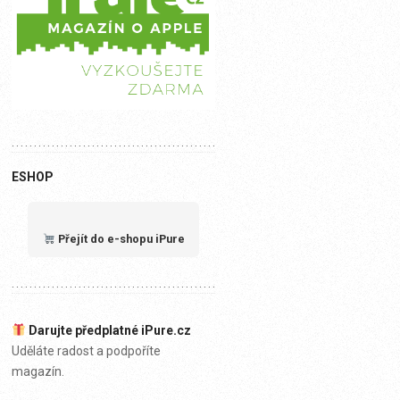
ESHOP
Přejít do e-shopu iPure
Darujte předplatné iPure.cz
Uděláte radost a podpoříte
magazín.