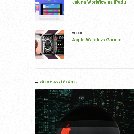
Jak na Workflow na iPadu
VIDEO
Apple Watch vs Garmin
Post
PŘEDCHOZÍ ČLÁNEK
navigation