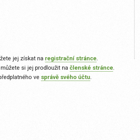
ete jej získat na
registrační stránce
.
 můžete si jej prodloužit na
členské stránce
.
předplatného ve
správě svého účtu
.