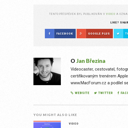
TENTO PŘÍSPĚVEK BYL PUBLIKOVÁN V
VIDEO
A OZN
LIKE? SHA
FACEBOOK
GOOGLE PLUS
T
O
Jan Březina
Videocaster, cestovatel, fotog
certifikovaným trenérem Apple
www.MacForum.cz a podílel se n
WEBSITE
TWITTER
FAC
YOU MIGHT ALSO LIKE
VIDEO