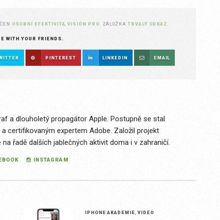
AČEN
OSOBNÍ EFEKTIVITA
,
VISION PRO
. ZÁLOŽKA
TRVALÝ ODKAZ
.
RE WITH YOUR FRIENDS.
WITTER
PINTEREST
LINKEDIN
EMAIL
raf a dlouholetý propagátor Apple. Postupně se stal
 a certifikovaným expertem Adobe. Založil projekt
a řadě dalších jablečných aktivit doma i v zahraničí.
EBOOK
INSTAGRAM
IPHONE AKADEMIE
,
VIDEO