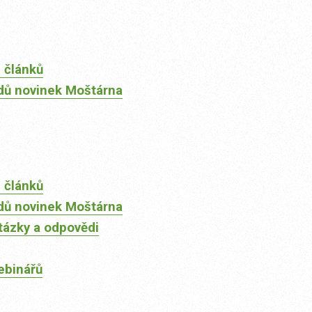
 článků
dů novinek Moštárna
 článků
dů novinek Moštárna
tázky a odpovědi
ebinářů