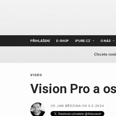
Skip
to
content
PŘIHLÁŠENÍ
E-SHOP
IPURE.CZ
O NÁS
Chcete novi
VIDEO
Vision Pro a os
OD
JAN BŘEZINA
ON
4.3.2024