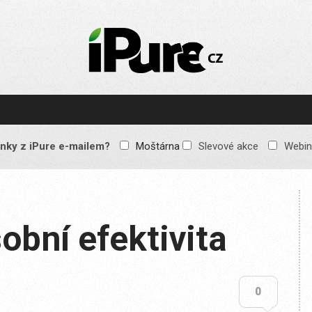
IPURE.CZ
Prémiový Apple e-
magazín, který vychází
každý týden. Žádné
reklamy, žádné
spekulace, jen čistý
obsah pro všechny
nky z iPure e-mailem?
Moštárna
Slevové akce
Webin
Apple fandy. Recenze,
komentáře a praktické
návody, jak začlenit
Apple zařízení do
každodenního života.
obní efektivita
0