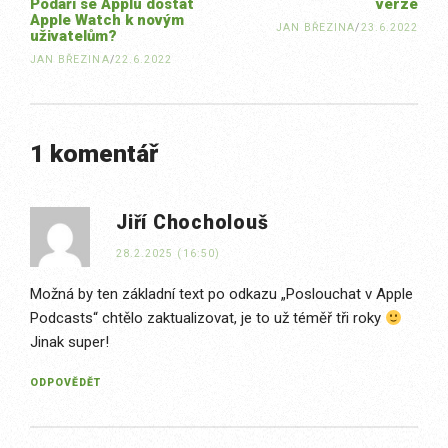
Podaří se Applu dostat
verze
Apple Watch k novým
JAN BŘEZINA
/
23.6.2022
uživatelům?
JAN BŘEZINA
/
22.6.2022
1 komentář
Jiří Chocholouš
28.2.2025 (16:50)
Možná by ten základní text po odkazu „Poslouchat v Apple
Podcasts“ chtělo zaktualizovat, je to už téměř tři roky
Jinak super!
ODPOVĚDĚT