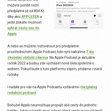
můžete pořídit roční
předplatné již od 804 Kč
díky akci
APPLESEN
a
ještě získáte možnost
vyhrát cestu snů do
Applu
.
A nebo se můžete rozhodnout pro předplatné
prostřednictvím Apple Podcast, kde nyní nabízíme
7 dní
zkušební období zdarma
. Na Apple Podcast je aktuálně
ročník 2022 a budou zde vycházet nová čísla společně s
webem. Pokud bude o tuto platformu zájem, přidáme i starší
ročníky.
I nadále pro vás na Apple Podcastu vydáváme i
bezplatný
redakční podcast
.
Bohužel Apple neumožňuje propojit obě cesty do jednoho
balíčku, takže si každý musí vybrat, která cesta je pro něj lepší.