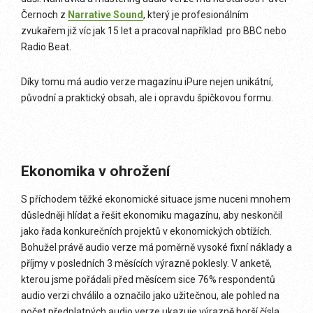
Černoch z
Narrative Sound
, který je profesionálním
zvukařem již víc jak 15 let a pracoval například pro BBC nebo
Radio Beat.
Díky tomu má audio verze magazínu iPure nejen unikátní,
původní a praktický obsah, ale i opravdu špičkovou formu.
Ekonomika v ohrožení
S příchodem těžké ekonomické situace jsme nuceni mnohem
důsledněji hlídat a řešit ekonomiku magazínu, aby neskončil
jako řada konkurečních projektů v ekonomických obtížích.
Bohužel právě audio verze má poměrně vysoké fixní náklady a
příjmy v posledních 3 měsících výrazně poklesly. V anketě,
kterou jsme pořádali před měsícem sice 76% respondentů
audio verzi chválilo a označilo jako užitečnou, ale pohled na
počet předplatných audio verze ukazuje výrazně horší čísla.