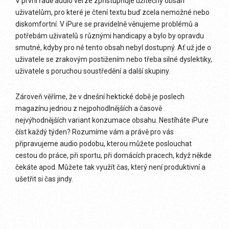
V první řadě audio verze zpřístupňuje užitečný obsah
uživatelům, pro které je čtení textu buď zcela nemožné nebo
diskomfortní. V iPure se pravidelně věnujeme problémů a
potřebám uživatelů s různými handicapy a bylo by opravdu
smutné, kdyby pro ně tento obsah nebyl dostupný. Ať už jde o
uživatele se zrakovým postižením nebo třeba silné dyslektiky,
uživatele s poruchou soustředění a další skupiny.
Zároveň věříme, že v dnešní hektické době je poslech
magazínu jednou z nejpohodlnějších a časově
nejvýhodnějších variant konzumace obsahu. Nestíháte iPure
číst každý týden? Rozumíme vám a právě pro vás
připravujeme audio podobu, kterou můžete poslouchat
cestou do práce, při sportu, při domácích pracech, když někde
čekáte apod. Můžete tak využít čas, který není produktivní a
ušetřit si čas jindy.