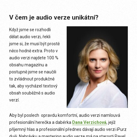
V čem je audio verze unikátní?
Když jsme se rozhodli
dělat audio verzi, řekli
jsme si, že musí být prostě
něco hodně extra. Proto v
audio verzi najdete 100 %
obsahu magazínu a
postupně jsme se naučili
to zvládnout produkčně
tak, aby vycházel textový
obsah souběžně s audio
verzí.
Aby byl poslech opravdu komfortní, audio verzi namlouvá
profesionální herečka a dabérka
Dana Verzichová
, jejíž
příjemný hlas a profesionální přednes dávají audio verzi iPurz
duši. Nahrávku a mastering audio verze má na starosti Pavel