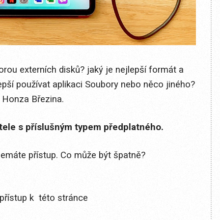
rou externích disků? jaký je nejlepší formát a
lepší používat aplikaci Soubory nebo něco jiného?
í Honza Březina.
itele s příslušným typem předplatného.
 nemáte přístup. Co může být špatně?
přístup k této stránce