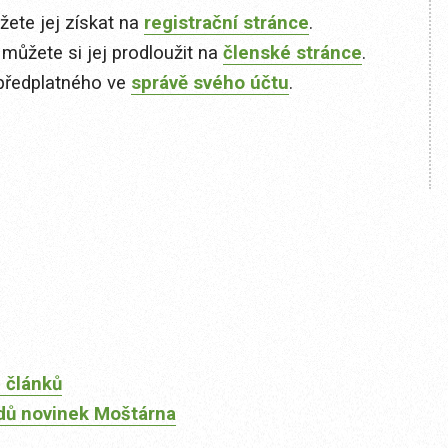
ete jej získat na
registrační stránce
.
 můžete si jej prodloužit na
členské stránce
.
předplatného ve
správě svého účtu
.
 článků
dů novinek Moštárna