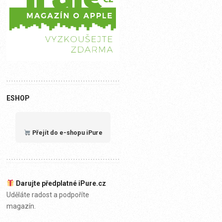
ESHOP
Přejít do e-shopu iPure
Darujte předplatné iPure.cz
Uděláte radost a podpoříte
magazín.