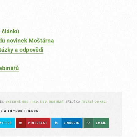
 článků
dů novinek Moštárna
tázky a odpovědi
ebinářů
ČEN
EXTERNÍ
,
HDD
,
IPAD
,
SSD
,
WEBINÁŘ
. ZÁLOŽKA
TRVALÝ ODKAZ
.
RE WITH YOUR FRIENDS.
WITTER
PINTEREST
LINKEDIN
EMAIL