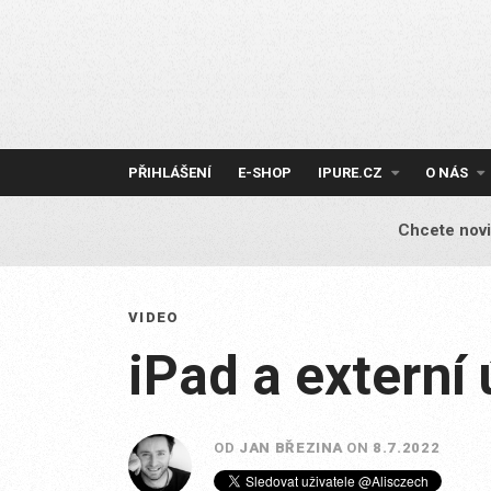
Skip
to
content
PŘIHLÁŠENÍ
E-SHOP
IPURE.CZ
O NÁS
Chcete novi
VIDEO
iPad a externí 
OD
JAN BŘEZINA
ON
8.7.2022