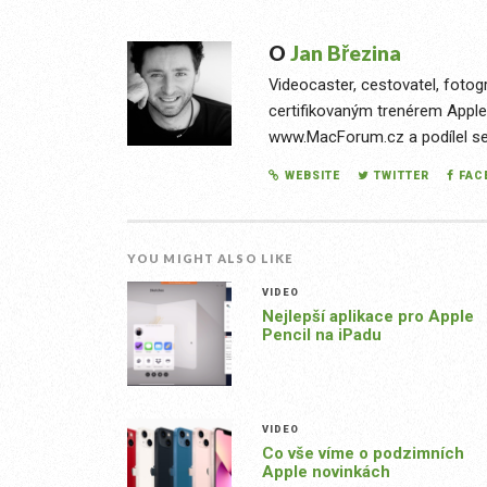
O
Jan Březina
Videocaster, cestovatel, fotog
certifikovaným trenérem Apple
www.MacForum.cz a podílel se n
WEBSITE
TWITTER
FAC
YOU MIGHT ALSO LIKE
VIDEO
Nejlepší aplikace pro Apple
Pencil na iPadu
VIDEO
Co vše víme o podzimních
Apple novinkách