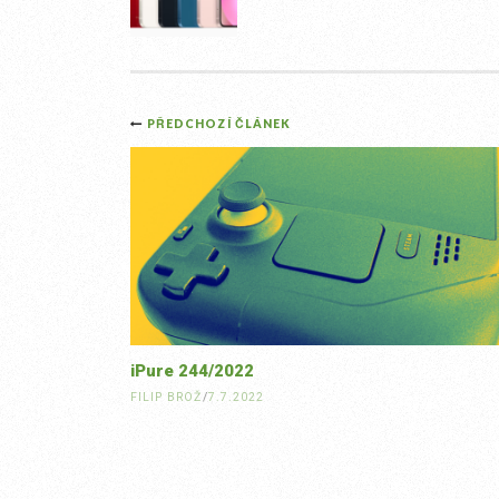
Post
PŘEDCHOZÍ ČLÁNEK
navigation
iPure 244/2022
FILIP BROŽ
/
7.7.2022