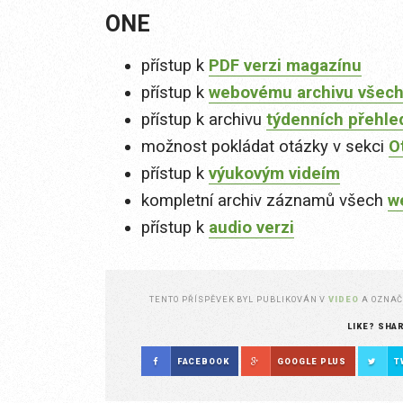
ONE
přístup k
PDF verzi magazínu
přístup k
webovému archivu všech
přístup k archivu
týdenních přehle
možnost pokládat otázky v sekci
O
přístup k
výukovým videím
kompletní archiv záznamů všech
w
přístup k
audio verzi
TENTO PŘÍSPĚVEK BYL PUBLIKOVÁN V
VIDEO
A OZNA
LIKE? SHA
FACEBOOK
GOOGLE PLUS
T