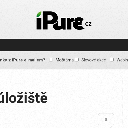
IPURE.CZ
Prémiový Apple e-
magazín, který vychází
každý týden. Žádné
reklamy, žádné
spekulace, jen čistý
obsah pro všechny
nky z iPure e-mailem?
Moštárna
Slevové akce
Webin
Apple fandy. Recenze,
komentáře a praktické
návody, jak začlenit
Apple zařízení do
každodenního života.
úložiště
0