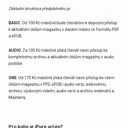
Základní struktura předplatného je:
BASIC
: Od 100 Kč měsíčně bude čtenářům k dispozici přístup
k aktuálním číslům magazínu v daném měsíci ve formátu PDF
a ePUB.
AUDIO
: Za 100 Kč měsíčně získá čtenář navíc přístup ke
kompletnímu archivu a aktuálním číslům magazínu v audio
podobě.
ONE
: Od 175 Kč měsíčně získá čtenář navíc přístup ke všem
číslům magazínu v PFD, ePUB i audio verzi, webovému
archivu, výukovým videím, audio verzi a archivu webinářů a
Maštárny.
Pro koho je iPure určen?