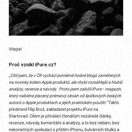
Vítejte!
Proč vznikl iPure.cz?
„Cítil jsem, že v ČR vychází poměrně hodně blogů zaměřených
na novinky kolem Apple produktů, ale chybí rozsáhlejší a hlubší
analýzy, recenze a návody. Proto jsem založil iPure– magazín,
který nabídne placený prémiový obsah od špičkových českých
autorů o Apple produktech a jejich praktickém použití.“
Takto
představil Filip Brož, zakladatel projektu iPure na
Startovači. Cílem je přinášet čtenářům nezávislé články,
recenze, návody, komentáře a analýzy, a to bez reklam, bez
nekonečných spekulací o příštím iPhonu, bulvárních titulků a