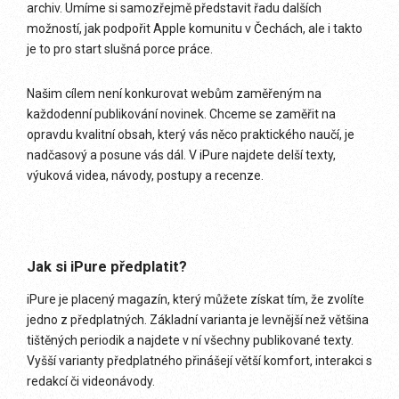
archiv. Umíme si samozřejmě představit řadu dalších
možností, jak podpořit Apple komunitu v Čechách, ale i takto
je to pro start slušná porce práce.
Našim cílem není konkurovat webům zaměřeným na
každodenní publikování novinek. Chceme se zaměřit na
opravdu kvalitní obsah, který vás něco praktického naučí, je
nadčasový a posune vás dál. V iPure najdete delší texty,
výuková videa, návody, postupy a recenze.
Jak si iPure předplatit?
iPure je placený magazín, který můžete získat tím, že zvolíte
jedno z předplatných. Základní varianta je levnější než většina
tištěných periodik a najdete v ní všechny publikované texty.
Vyšší varianty předplatného přinášejí větší komfort, interakci s
redakcí či videonávody.