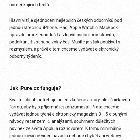
nic neříkajících textů.
Hlavní vizí je sjednocení nejlepších českých odborníků pod
jednou střechou. iPhone, iPad, Apple Watch či MacBook
opravdu umí zjednodušit a zlepšit osobní produktivitu,
podnikání, život nebo volný čas. Musíte je však používat s
rozmyslem, a právě o tom chceme vydávat elektronický
odborný týdeník.
Jak iPure.cz funguje?
Kvalitní obsah potřebuje nejen zkušené autory, ale i špičkovou
formu, aby bylo příjemné jej konzumovat. Proto chceme
vydávat jednou týdně elektronický magazín s 3 – 5 dlouhými
návody, recenzemi či analýzami, souhrnem důležitých
novinek ze světa Applu a rozhovorem. K tomu minimálně
jednou měsíčně video návod a nebude chybět ani webový