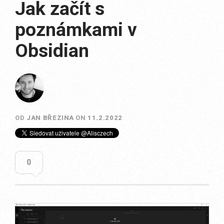
Jak začít s
poznámkami v
Obsidian
OD
JAN BŘEZINA
ON
11.2.2022
0