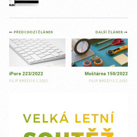
Post
PŘEDCHOZÍ ČLÁNEK
DALŠÍ ČLÁNEK
navigation
iPure 223/2022
Moštárna 150/2022
FILIP BROŽ
/
10.2.2022
FILIP BROŽ
/
13.2.2022