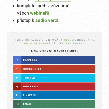
kompletní archiv záznamů
všech
webinářů
přístup k
audio verzi
TENTO PŘÍSPĚVEK BYL PUBLIKOVÁN V
VIDEO
A OZNAČEN
APP
,
OBSIDIAN
,
WEBINÁŘ
. ZÁLOŽKA
TRVALÝ ODKAZ
.
LIKE? SHARE WITH YOUR FRIENDS.
FACEBOOK
GOOGLE PLUS
TWITTER
PINTEREST
LINKEDIN
EMAIL