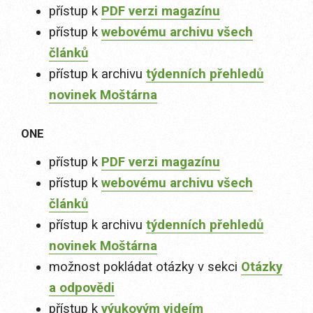
přístup k
PDF verzi magazínu
přístup k
webovému archivu všech
článků
přístup k archivu
týdenních přehledů
novinek Moštárna
ONE
přístup k
PDF verzi magazínu
přístup k
webovému archivu všech
článků
přístup k archivu
týdenních přehledů
novinek Moštárna
možnost pokládat otázky v sekci
Otázky
a odpovědi
přístup k
výukovým videím