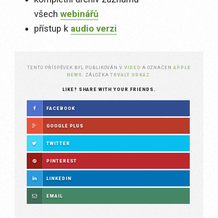
všech
webinářů
přístup k
audio verzi
TENTO PŘÍSPĚVEK BYL PUBLIKOVÁN V
VIDEO
A OZNAČEN
APPLE
NEWS
. ZÁLOŽKA
TRVALÝ ODKAZ
.
LIKE? SHARE WITH YOUR FRIENDS.
FACEBOOK
GOOGLE PLUS
TWITTER
PINTEREST
LINKEDIN
EMAIL