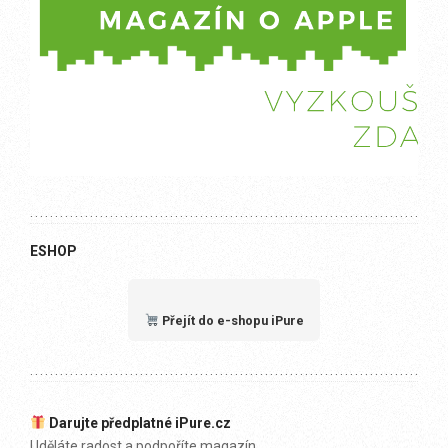
ESHOP
Přejít do e-shopu iPure
Darujte předplatné iPure.cz
Uděláte radost a podpoříte magazín.