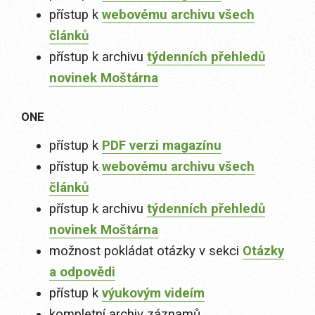
přístup k
webovému archivu všech
článků
přístup k archivu
týdenních přehledů
novinek Moštárna
ONE
přístup k
PDF verzi magazínu
přístup k
webovému archivu všech
článků
přístup k archivu
týdenních přehledů
novinek Moštárna
možnost pokládat otázky v sekci
Otázky
a odpovědi
přístup k
výukovým videím
kompletní archiv záznamů