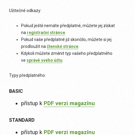
Užitečné odkazy:
Pokud ještě nemáte předplatné, můžete jej získat
na
registrační stránce
.
Pokud vaše předplatné již skončilo, můžete si jej
prodloužit na
členské stránce
.
Kdykoli můžete změnit typ vašeho předplatného
ve
správě svého účtu
.
Typy předplatného:
BASIC
přístup k
PDF verzi magazínu
STANDARD
přístup k
PDF verzi magazínu