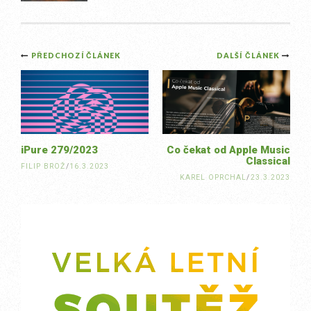
Post
PŘEDCHOZÍ ČLÁNEK
DALŠÍ ČLÁNEK
navigation
iPure 279/2023
Co čekat od Apple Music
Classical
FILIP BROŽ
/
16.3.2023
KAREL OPRCHAL
/
23.3.2023