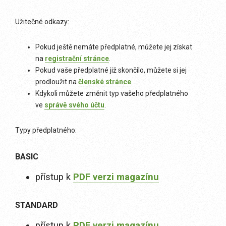
Užitečné odkazy:
Pokud ještě nemáte předplatné, můžete jej získat
na
registrační stránce
.
Pokud vaše předplatné již skončilo, můžete si jej
prodloužit na
členské stránce
.
Kdykoli můžete změnit typ vašeho předplatného
ve
správě svého účtu
.
Typy předplatného:
BASIC
přístup k
PDF verzi magazínu
STANDARD
přístup k
PDF verzi magazínu