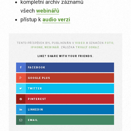
kompletní archiv záznamů
všech
webinářů
přístup k
audio verzi
TENTO PŘÍSPĚVEK BYL PUBLIKOVÁN V
VIDEO
A OZNAČEN
FOTO
,
IPHONE
,
WEBINÁŘ
. ZÁLOŽKA
TRVALÝ ODKAZ
.
LIKE? SHARE WITH YOUR FRIENDS.
FACEBOOK
GOOGLE PLUS
TWITTER
PINTEREST
LINKEDIN
EMAIL