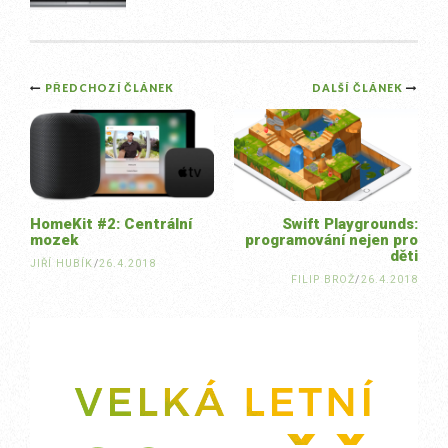
Post
PŘEDCHOZÍ ČLÁNEK
DALŠÍ ČLÁNEK
navigation
HomeKit #2: Centrální
Swift Playgrounds:
mozek
programování nejen pro
děti
JIŘÍ HUBÍK
/
26.4.2018
FILIP BROŽ
/
26.4.2018