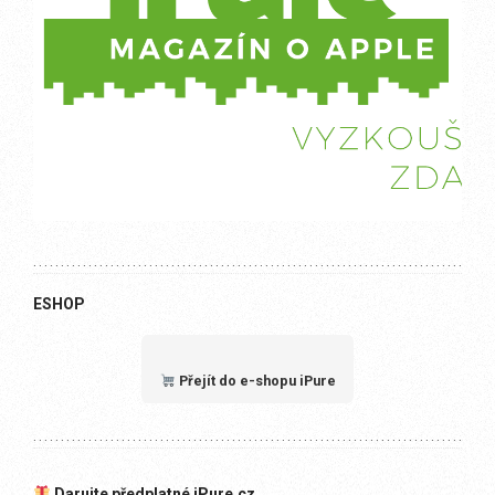
ESHOP
Přejít do e-shopu iPure
Darujte předplatné iPure.cz