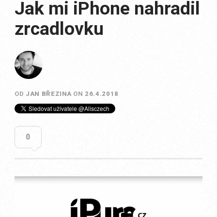
Jak mi iPhone nahradil
zrcadlovku
OD
JAN BŘEZINA
ON
26.4.2018
0