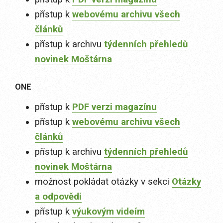
přístup k
webovému archivu všech
článků
přístup k archivu
týdenních přehledů
novinek Moštárna
ONE
přístup k
PDF verzi magazínu
přístup k
webovému archivu všech
článků
přístup k archivu
týdenních přehledů
novinek Moštárna
možnost pokládat otázky v sekci
Otázky
a odpovědi
přístup k
výukovým videím