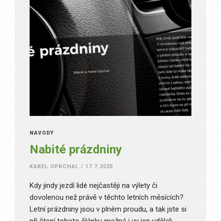
NÁVODY
Nabité prázdniny
KAREL OPRCHAL
/
17.7.2025
Kdy jindy jezdí lidé nejčastěji na výlety či
dovolenou než právě v těchto letních měsících?
Letní prázdniny jsou v plném proudu, a tak jste si