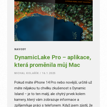
NÁVODY
DynamicLake Pro – aplikace,
která proměnila můj Mac
MICHAL KOLAŘÍK
/
16.1.2025
Pokud máte iPhone 14 Pro nebo novější, určitě už
máte nějakou tu chvilku zkušenost s Dynamic
Island – je to ten malý, ale chytrý prvek kolem
kamery, který vám zobrazuje informace a
zpříjemňuje práci s telefonem. Když jsem zjistil, že