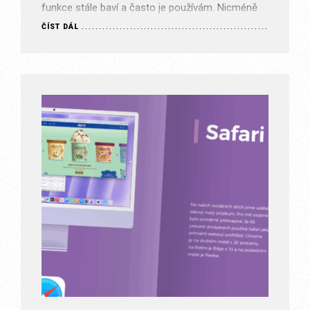
funkce stále baví a často je používám. Nicméně
musím říct, že mám pocit, že se na ně v…
ČÍST DÁL