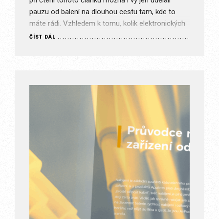
při čtení tohoto článku možná i vy jen udělali
pauzu od balení na dlouhou cestu tam, kde to
máte rádi. Vzhledem k tomu, kolik elektronických
zařízení si všichni s sebou…
ČÍST DÁL