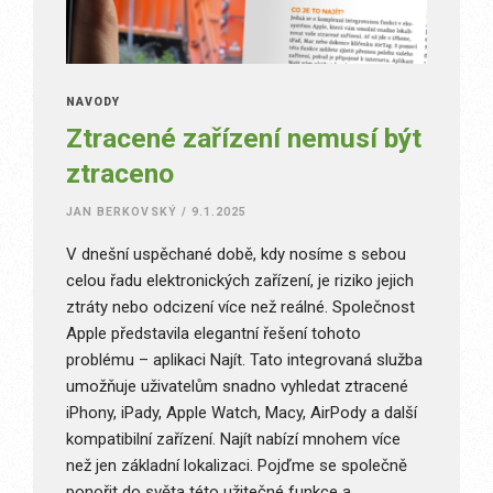
NÁVODY
Ztracené zařízení nemusí být
ztraceno
JAN BERKOVSKÝ
/
9.1.2025
V dnešní uspěchané době, kdy nosíme s sebou
celou řadu elektronických zařízení, je riziko jejich
ztráty nebo odcizení více než reálné. Společnost
Apple představila elegantní řešení tohoto
problému – aplikaci Najít. Tato integrovaná služba
umožňuje uživatelům snadno vyhledat ztracené
iPhony, iPady, Apple Watch, Macy, AirPody a další
kompatibilní zařízení. Najít nabízí mnohem více
než jen základní lokalizaci. Pojďme se společně
ponořit do světa této užitečné funkce a