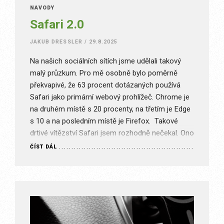
NÁVODY
Safari 2.0
JAKUB DRESSLER
/
29.8.2025
Na našich sociálních sítích jsme udělali takový
malý průzkum. Pro mě osobně bylo poměrně
překvapivé, že 63 procent dotázaných používá
Safari jako primární webový prohlížeč. Chrome je
na druhém místě s 20 procenty, na třetím je Edge
s 10 a na posledním místě je Firefox. Takové
drtivé vítězství Safari jsem rozhodně nečekal. Ono
to totiž…
ČÍST DÁL