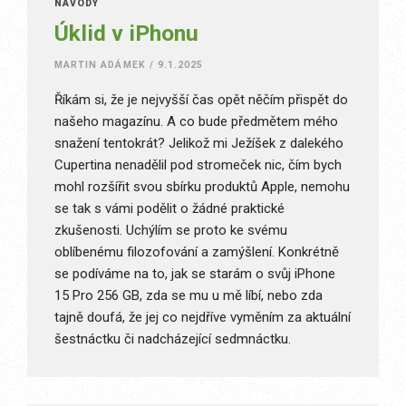
NÁVODY
Úklid v iPhonu
MARTIN ADÁMEK
/
9.1.2025
Říkám si, že je nejvyšší čas opět něčím přispět do
našeho magazínu. A co bude předmětem mého
snažení tentokrát? Jelikož mi Ježíšek z dalekého
Cupertina nenadělil pod stromeček nic, čím bych
mohl rozšířit svou sbírku produktů Apple, nemohu
se tak s vámi podělit o žádné praktické
zkušenosti. Uchýlím se proto ke svému
oblíbenému filozofování a zamýšlení. Konkrétně
se podíváme na to, jak se starám o svůj iPhone
15 Pro 256 GB, zda se mu u mě líbí, nebo zda
tajně doufá, že jej co nejdříve vyměním za aktuální
šestnáctku či nadcházející sedmnáctku.