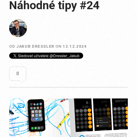
Náhodné tipy #24
OD
JAKUB DRESSLER
ON
12.12.2024
0