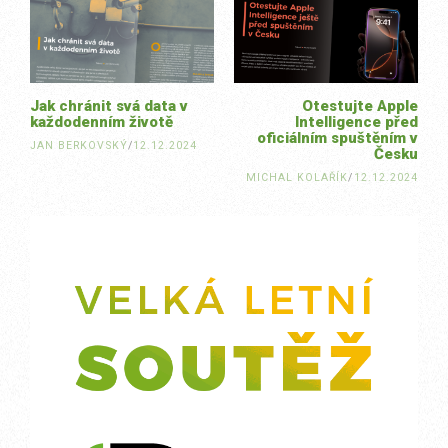
navigation
Jak chránit svá data v
Otestujte Apple
každodenním životě
Intelligence před
oficiálním spuštěním v
JAN BERKOVSKÝ
/
12.12.2024
Česku
MICHAL KOLAŘÍK
/
12.12.2024