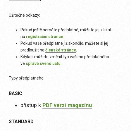
Užitečné odkazy:
Pokud ještě nemáte předplatné, můžete jej získat
na
registrační stránce
.
Pokud vaše předplatné již skončilo, můžete si jej
prodloužit na
členské stránce
.
Kdykoli můžete změnit typ vašeho předplatného
ve
správě svého účtu
.
Typy předplatného:
BASIC
přístup k
PDF verzi magazínu
STANDARD