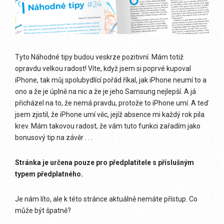
Tyto Náhodné tipy budou veskrze pozitivní. Mám totiž
opravdu velkou radost! Víte, když jsem si poprvé kupoval
iPhone, tak můj spolubydlící pořád říkal, jak iPhone neumí to a
ono a že je úplně na nic a že je jeho Samsung nejlepší. A já
přicházel na to, že nemá pravdu, protože to iPhone umí. A teď
jsem zjistil, že iPhone umí věc, jejíž absence mi každý rok pila
krev. Mám takovou radost, že vám tuto funkci zařadím jako
bonusový tip na závěr . . .
Stránka je určena pouze pro předplatitele s příslušným
typem předplatného.
Je nám líto, ale k této stránce aktuálně nemáte přístup. Co
může být špatně?