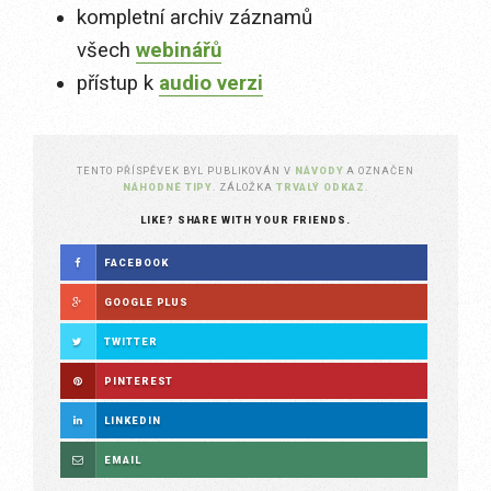
kompletní archiv záznamů
všech
webinářů
přístup k
audio verzi
TENTO PŘÍSPĚVEK BYL PUBLIKOVÁN V
NÁVODY
A OZNAČEN
NÁHODNÉ TIPY
. ZÁLOŽKA
TRVALÝ ODKAZ
.
LIKE? SHARE WITH YOUR FRIENDS.
FACEBOOK
GOOGLE PLUS
TWITTER
PINTEREST
LINKEDIN
EMAIL