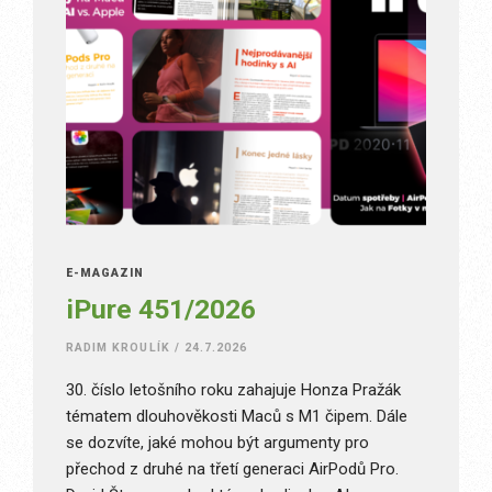
E-MAGAZÍN
iPure 451/2026
RADIM KROULÍK
/
24.7.2026
30. číslo letošního roku zahajuje Honza Pražák
tématem dlouhověkosti Maců s M1 čipem. Dále
se dozvíte, jaké mohou být argumenty pro
přechod z druhé na třetí generaci AirPodů Pro.