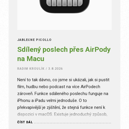
JABLEČNÉ PICOLLO
Sdílený poslech přes AirPody
na Macu
RADIM KROULÍK
/
3.8.2026
Není to tak dávno, co jsme si ukázali, jak si pustit
film, hudbu nebo podcast na více AirPodech
zároveň. Funkce sdáleného poslechu funguje na
iPhonu a iPadu velmi jednoduše. O to
překvapivější je zjištění, že stejná funkce není k
dispozici v macOS. Existuje jednoduchý způsob,
jak tuto funkci nastavit jinak a vy tak s nemusíte…
ČÍST DÁL