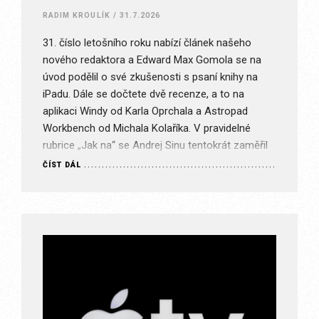
RADIM KROULÍK
/
31.7.2026
31. číslo letošního roku nabízí článek našeho
nového redaktora a Edward Max Gomola se na
úvod podělil o své zkušenosti s psaní knihy na
iPadu. Dále se dočtete dvě recenze, a to na
aplikaci Windy od Karla Oprchala a Astropad
Workbench od Michala Kolaříka. V pravidelné
rubrice „Jak na“ se Andrej Sinu tentokrát zaměřil
na…
ČÍST DÁL