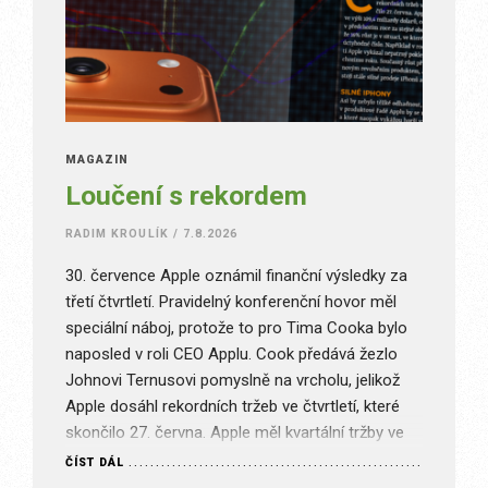
MAGAZÍN
Loučení s rekordem
RADIM KROULÍK
/
7.8.2026
30. července Apple oznámil finanční výsledky za
třetí čtvrtletí. Pravidelný konferenční hovor měl
speciální náboj, protože to pro Tima Cooka bylo
naposled v roli CEO Applu. Cook předává žezlo
Johnovi Ternusovi pomyslně na vrcholu, jelikož
Apple dosáhl rekordních tržeb ve čtvrtletí, které
skončilo 27. června. Apple měl kvartální tržby ve
výši 109,4 miliardy dolarů, což…
ČÍST DÁL