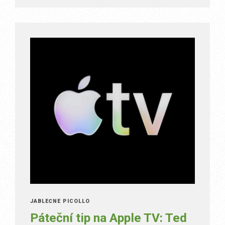
JABLEČNÉ PICOLLO
Páteční tip na Apple TV: Ted