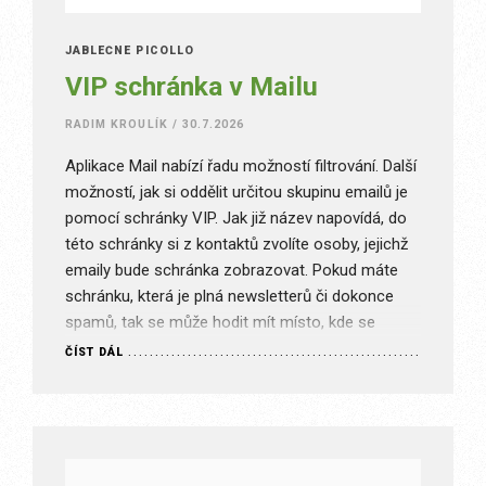
JABLEČNÉ PICOLLO
VIP schránka v Mailu
RADIM KROULÍK
/
30.7.2026
Aplikace Mail nabízí řadu možností filtrování. Další
možností, jak si oddělit určitou skupinu emailů je
pomocí schránky VIP. Jak již název napovídá, do
této schránky si z kontaktů zvolíte osoby, jejichž
emaily bude schránka zobrazovat. Pokud máte
schránku, která je plná newsletterů či dokonce
spamů, tak se může hodit mít místo, kde se
budou nacházet…
ČÍST DÁL