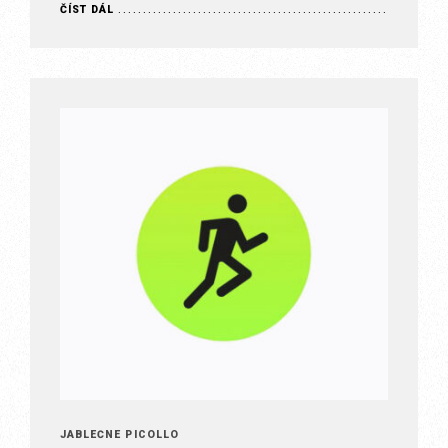
Připomínky funkce Při výměně zpráv….
ČÍST DÁL
JABLEČNÉ PICOLLO