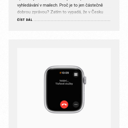
vyhledávání v mailech. Proč je to jen částečně
dobrou zprávou? Zatím to vypadá, že v Česku
bude Siri AI…
ČÍST DÁL