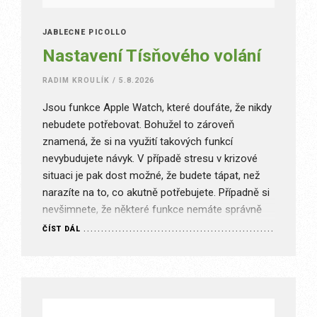
JABLEČNÉ PICOLLO
Nastavení Tísňového volání
RADIM KROULÍK
/
5.8.2026
Jsou funkce Apple Watch, které doufáte, že nikdy
nebudete potřebovat. Bohužel to zároveň
znamená, že si na využití takových funkcí
nevybudujete návyk. V případě stresu v krizové
situaci je pak dost možné, že budete tápat, než
narazíte na to, co akutně potřebujete. Případně si
nevšimnete, že některé funkce nemáte správně
nastavené. Věděli byste jak aktivovat…
ČÍST DÁL