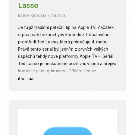
Lasso
RADIM KROULÍK
/
7.8.2026
Je tu již tradiční páteční tip na Apple TV. Začátek
srpna patří bezpochyby komedii z fotbalového
prostředí Ted Lasso, která pokračuje 4. řadou.
Právě tento seriál byl jedním z prvních velkých
úspěchů tehdy nové platformy Apple TV+. Seriál
Ted Lasso je neskutečně pozitivní, vtipná a hřejivá
komedie plná optimismu. Příběh sleduje
svérázného trenéra amerického fotbalu…
ČÍST DÁL