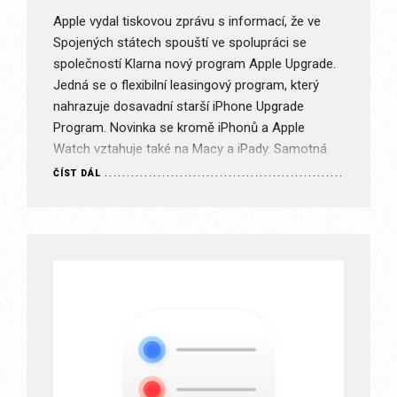
Apple vydal tiskovou zprávu s informací, že ve
Spojených státech spouští ve spolupráci se
společností Klarna nový program Apple Upgrade.
Jedná se o flexibilní leasingový program, který
nahrazuje dosavadní starší iPhone Upgrade
Program. Novinka se kromě iPhonů a Apple
Watch vztahuje také na Macy a iPady. Samotná
délka smluv je nastavená podle typu zařízení –…
ČÍST DÁL