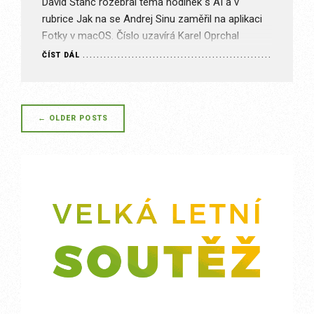
David Štanc rozebral téma hodinek s AI a v
rubrice Jak na se Andrej Sinu zaměřil na aplikaci
Fotky v macOS. Číslo uzavírá Karel Oprchal
aktuálním…
ČÍST DÁL
Posts
←
OLDER POSTS
navigation