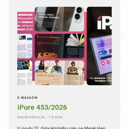
E-MAGAZÍN
iPure 453/2026
RADIM KROULÍK
/
7.8.2026
V úvodu 32. čísla letošního roku se Marek Hajn