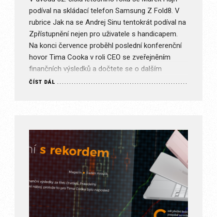
podíval na skládací telefon Samsung Z Fold8. V
rubrice Jak na se Andrej Sinu tentokrát podíval na
Zpřístupnění nejen pro uživatele s handicapem.
Na konci července proběhl poslední konferenční
hovor Tima Cooka v roli CEO se zveřejněním
finančních výsledků a dočtete se o dalším
rekordním kvartále….
ČÍST DÁL