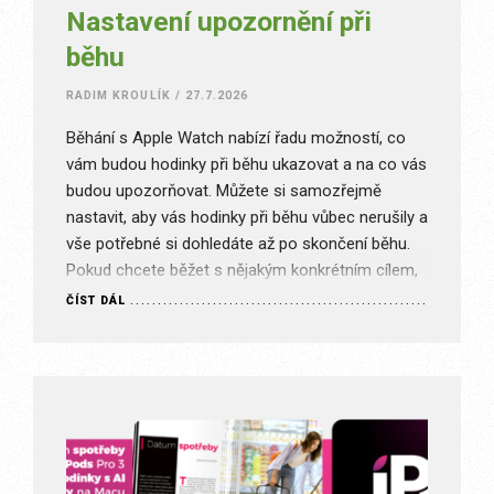
Nastavení upozornění při
běhu
RADIM KROULÍK
/
27.7.2026
Běhání s Apple Watch nabízí řadu možností, co
vám budou hodinky při běhu ukazovat a na co vás
budou upozorňovat. Můžete si samozřejmě
nastavit, aby vás hodinky při běhu vůbec nerušily a
vše potřebné si dohledáte až po skončení běhu.
Pokud chcete běžet s nějakým konkrétním cílem,
tak si můžete nastavit upozornění. To se týká…
ČÍST DÁL