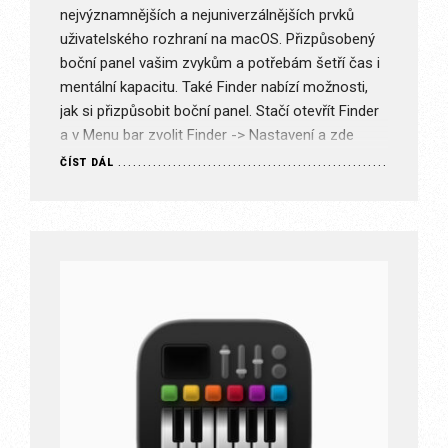
nejvýznamnějších a nejuniverzálnějších prvků
uživatelského rozhraní na macOS. Přizpůsobený
boční panel vašim zvykům a potřebám šetří čas i
mentální kapacitu. Také Finder nabízí možnosti,
jak si přizpůsobit boční panel. Stačí otevřít Finder
a v Menu bar zvolit Finder -> Nastavení a zde
zvolit záložku boční panel. Zde…
ČÍST DÁL