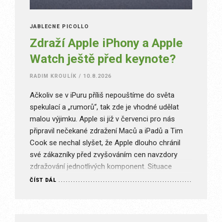
JABLEČNÉ PICOLLO
Zdraží Apple iPhony a Apple
Watch ještě před keynote?
RADIM KROULÍK
/
10.8.2026
Ačkoliv se v iPuru příliš nepouštíme do světa
spekulací a „rumorů“, tak zde je vhodné udělat
malou výjimku. Apple si již v červenci pro nás
připravil nečekané zdražení Maců a iPadů a Tim
Cook se nechal slyšet, že Apple dlouho chránil
své zákazníky před zvyšováním cen navzdory
zdražování jednotlivých komponent. Situace
kolem kolem pamětí a…
ČÍST DÁL