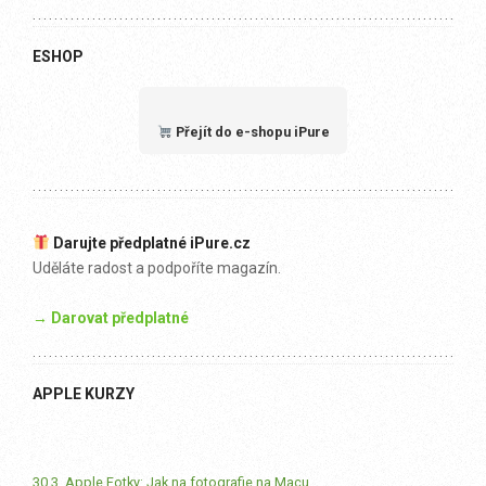
ESHOP
Přejít do e-shopu iPure
Darujte předplatné iPure.cz
Uděláte radost a podpoříte magazín.
→ Darovat předplatné
APPLE KURZY
30.3. Apple Fotky: Jak na fotografie na Macu