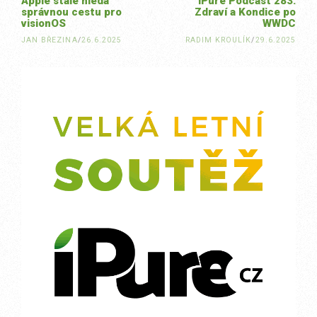
Apple stále hledá
iPure Podcast 283:
správnou cestu pro
Zdraví a Kondice po
visionOS
WWDC
JAN BŘEZINA
/
26.6.2025
RADIM KROULÍK
/
29.6.2025