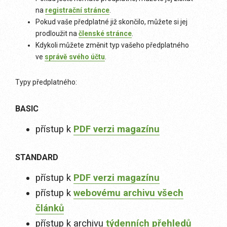
na
registrační stránce
.
Pokud vaše předplatné již skončilo, můžete si jej
prodloužit na
členské stránce
.
Kdykoli můžete změnit typ vašeho předplatného
ve
správě svého účtu
.
Typy předplatného:
BASIC
přístup k
PDF verzi magazínu
STANDARD
přístup k
PDF verzi magazínu
přístup k
webovému archivu všech
článků
přístup k archivu
týdenních přehledů