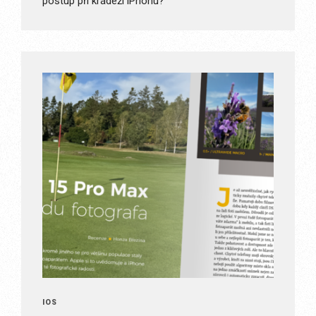
postup při krádeži iPhonu?
IOS