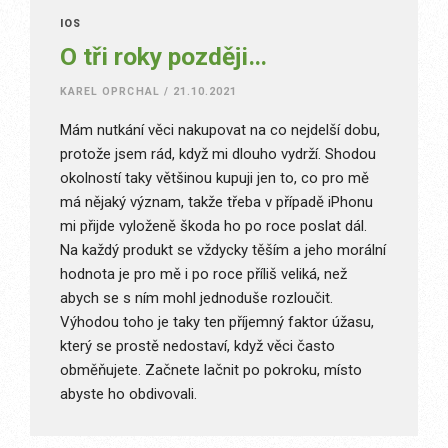
IOS
O tři roky později…
KAREL OPRCHAL
/
21.10.2021
Mám nutkání věci nakupovat na co nejdelší dobu,
protože jsem rád, když mi dlouho vydrží. Shodou
okolností taky většinou kupuji jen to, co pro mě
má nějaký význam, takže třeba v případě iPhonu
mi přijde vyloženě škoda ho po roce poslat dál.
Na každý produkt se vždycky těším a jeho morální
hodnota je pro mě i po roce příliš veliká, než
abych se s ním mohl jednoduše rozloučit.
Výhodou toho je taky ten příjemný faktor úžasu,
který se prostě nedostaví, když věci často
obměňujete. Začnete lačnit po pokroku, místo
abyste ho obdivovali.