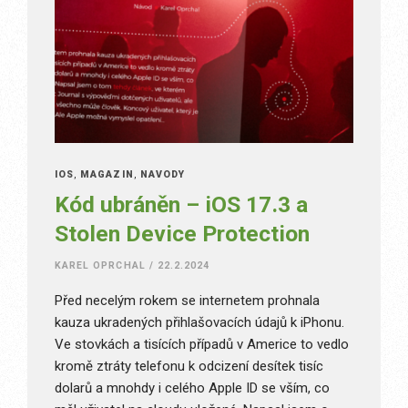
IOS
,
MAGAZÍN
,
NÁVODY
Kód ubráněn – iOS 17.3 a
Stolen Device Protection
KAREL OPRCHAL
/
22.2.2024
Před necelým rokem se internetem prohnala
kauza ukradených přihlašovacích údajů k iPhonu.
Ve stovkách a tisících případů v Americe to vedlo
kromě ztráty telefonu k odcizení desítek tisíc
dolarů a mnohdy i celého Apple ID se vším, co