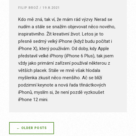
FILIP BROŽ
/
19.8.2021
Kdo mě zná, tak ví, že mám rád výzvy. Nerad se
nudím a stále se snažím objevovat něco nového,
inspirativního. Žít kreativní život. Letos je to
přesně sedmý velký iPhone (když budu počítat i
iPhone X), který používám. Od doby, kdy Apple
představil velké iPhony (iPhone 6 Plus), tak jsem
vždy jako primární zařízení používal některou z
větších placek. Stále ve mně však hlodala
myšlenka zkusit něco menšího. Ač se blíží
podzimní keynote a nová řada třináctkových
iPhonů, myslím si, že není pozdě vyzkoušet
iPhone 12 mini.
Posts
←
OLDER POSTS