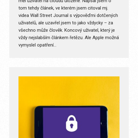
měl uživatel na cloudu uložené. Napsal jsem o
tom tehdy článek, ve kterém jsem citoval mj.
videa Wall Street Journal s výpověďmi dotčených
uživatelů, ale uzavřel jsem to jako vždycky – za
všechno může člověk. Koncový uživatel, který je
vždy nejslabším článkem řetězu. Ale Apple možná
vymyslel opatření…