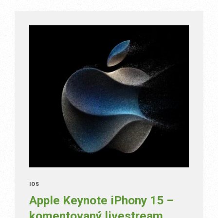
IOS
Apple Keynote iPhony 15 –
komentovaný livestream