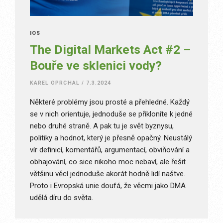
IOS
The Digital Markets Act #2 –
Bouře ve sklenici vody?
KAREL OPRCHAL
/
7.3.2024
Některé problémy jsou prosté a přehledné. Každý
se v nich orientuje, jednoduše se přikloníte k jedné
nebo druhé straně. A pak tu je svět byznysu,
politiky a hodnot, který je přesně opačný. Neustálý
vír definicí, komentářů, argumentací, obviňování a
obhajování, co sice nikoho moc nebaví, ale řešit
většinu věcí jednoduše akorát hodně lidí naštve.
Proto i Evropská unie doufá, že věcmi jako DMA
udělá díru do světa.