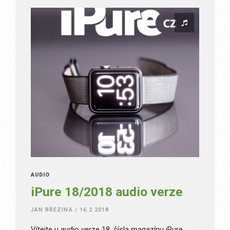
AUDIO
iPure 18/2018 audio verze
JAN BŘEZINA
/
16.2.2018
Vítejte u audio verze 18. čísla magazínu iPure.