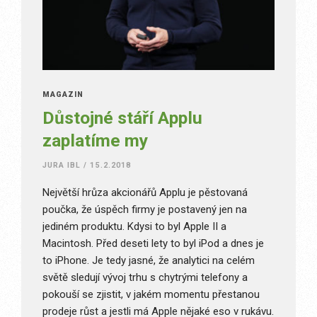
MAGAZÍN
Důstojné stáří Applu
zaplatíme my
JURA IBL
/
15.2.2018
Největší hrůza akcionářů Applu je pěstovaná
poučka, že úspěch firmy je postavený jen na
jediném produktu. Kdysi to byl Apple II a
Macintosh. Před deseti lety to byl iPod a dnes je
to iPhone. Je tedy jasné, že analytici na celém
světě sledují vývoj trhu s chytrými telefony a
pokouší se zjistit, v jakém momentu přestanou
prodeje růst a jestli má Apple nějaké eso v rukávu.