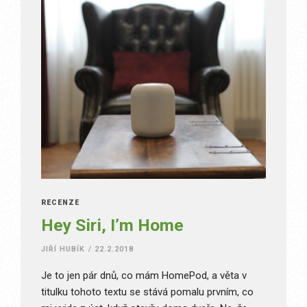
RECENZE
Hey Siri, I’m Home
JIŘÍ HUBÍK
/
22.2.2018
Je to jen pár dnů, co mám HomePod, a věta v
titulku tohoto textu se stává pomalu prvním, co