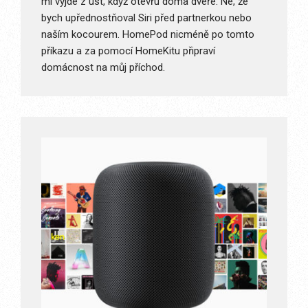
mi vyjde z úst, když otevřu doma dveře. Ne, že
bych upřednostňoval Siri před partnerkou nebo
naším kocourem. HomePod nicméně po tomto
příkazu a za pomocí HomeKitu připraví
domácnost na můj příchod.