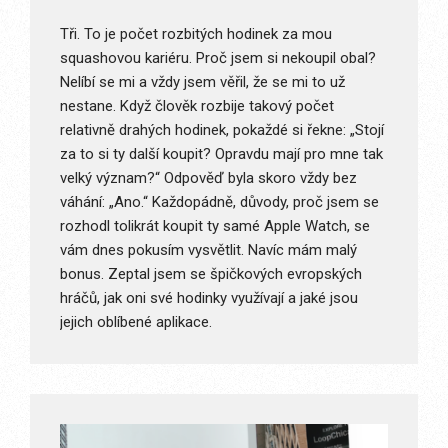
Tři. To je počet rozbitých hodinek za mou
squashovou kariéru. Proč jsem si nekoupil obal?
Nelíbí se mi a vždy jsem věřil, že se mi to už
nestane. Když člověk rozbije takový počet
relativně drahých hodinek, pokaždé si řekne: „Stojí
za to si ty další koupit? Opravdu mají pro mne tak
velký význam?“ Odpověď byla skoro vždy bez
váhání: „Ano.“ Každopádně, důvody, proč jsem se
rozhodl tolikrát koupit ty samé Apple Watch, se
vám dnes pokusím vysvětlit. Navíc mám malý
bonus. Zeptal jsem se špičkových evropských
hráčů, jak oni své hodinky využívají a jaké jsou
jejich oblíbené aplikace.