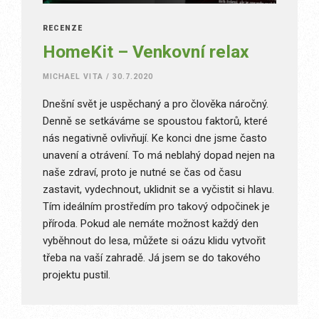
RECENZE
HomeKit – Venkovní relax
MICHAEL VITA
/
30.7.2020
Dnešní svět je uspěchaný a pro člověka náročný.
Denně se setkáváme se spoustou faktorů, které
nás negativně ovlivňují. Ke konci dne jsme často
unavení a otrávení. To má neblahý dopad nejen na
naše zdraví, proto je nutné se čas od času
zastavit, vydechnout, uklidnit se a vyčistit si hlavu.
Tím ideálním prostředím pro takový odpočinek je
příroda. Pokud ale nemáte možnost každý den
vyběhnout do lesa, můžete si oázu klidu vytvořit
třeba na vaší zahradě. Já jsem se do takového
projektu pustil.