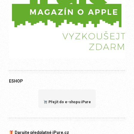
ESHOP
Přejít do e-shopu iPure
Darujte předplatné iPure.cz