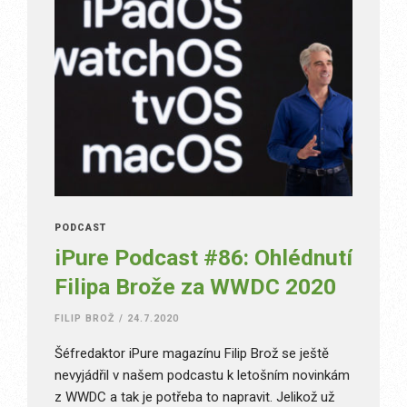
PODCAST
iPure Podcast #86: Ohlédnutí
Filipa Brože za WWDC 2020
FILIP BROŽ
/
24.7.2020
Šéfredaktor iPure magazínu Filip Brož se ještě
nevyjádřil v našem podcastu k letošním novinkám
z WWDC a tak je potřeba to napravit. Jelikož už