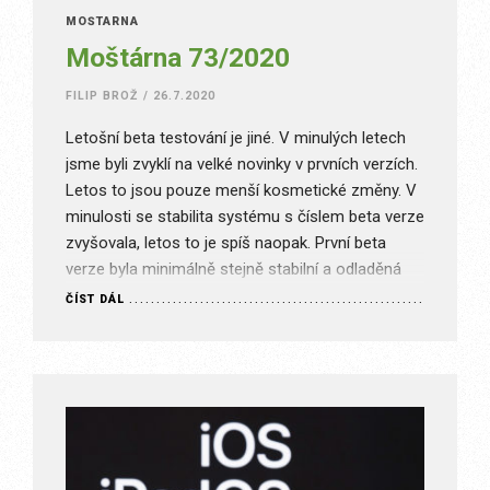
MOŠTÁRNA
Moštárna 73/2020
FILIP BROŽ
/
26.7.2020
Letošní beta testování je jiné. V minulých letech
jsme byli zvyklí na velké novinky v prvních verzích.
Letos to jsou pouze menší kosmetické změny. V
minulosti se stabilita systému s číslem beta verze
zvyšovala, letos to je spíš naopak. První beta
verze byla minimálně stejně stabilní a odladěná
jako jedna z posledních verzí iOS 13,…
ČÍST DÁL