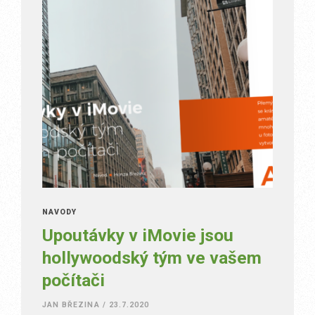
NÁVODY
Upoutávky v iMovie jsou
hollywoodský tým ve vašem
počítači
JAN BŘEZINA
/
23.7.2020