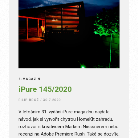
E-MAGAZÍN
iPure 145/2020
FILIP BROŽ
/
30.7.2020
V letošním 31. vydání iPure magazínu najdete
návod, jak si vytvořit chytrou HomeKit zahradu,
rozhovor s kreativcem Markem Niessnerem nebo
recenzi na Adobe Premiere Rush. Také se dozvíte,