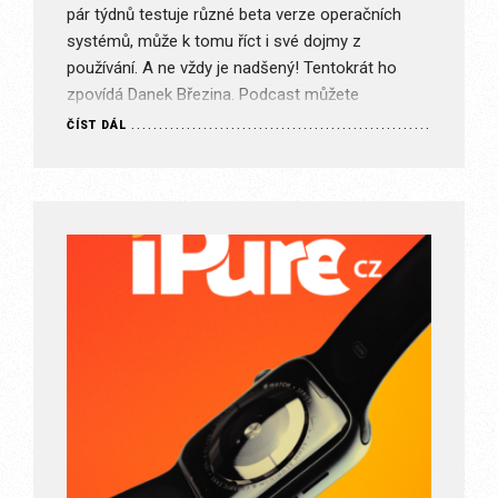
pár týdnů testuje různé beta verze operačních
systémů, může k tomu říct i své dojmy z
používání. A ne vždy je nadšený! Tentokrát ho
zpovídá Danek Březina. Podcast můžete
poslouchat přímo…
ČÍST DÁL