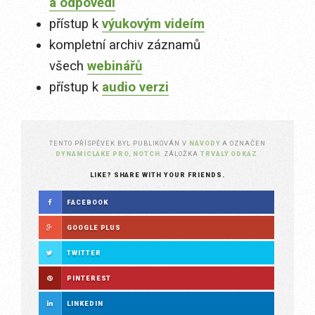
a odpovědi
přístup k
výukovým videím
kompletní archiv záznamů
všech
webinářů
přístup k
audio verzi
TENTO PŘÍSPĚVEK BYL PUBLIKOVÁN V
NÁVODY
A OZNAČEN
DYNAMICLAKE PRO
,
NOTCH
. ZÁLOŽKA
TRVALÝ ODKAZ
.
LIKE? SHARE WITH YOUR FRIENDS.
FACEBOOK
GOOGLE PLUS
TWITTER
PINTEREST
LINKEDIN