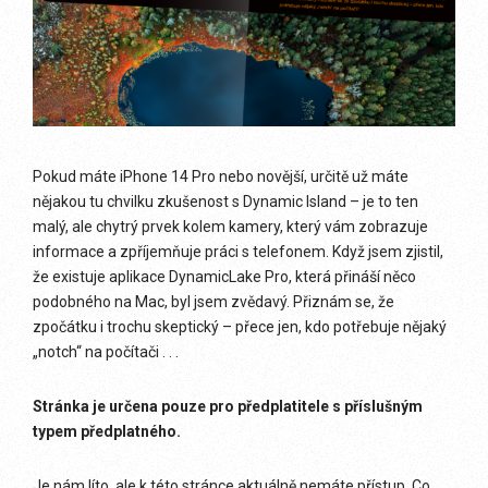
Pokud máte iPhone 14 Pro nebo novější, určitě už máte
nějakou tu chvilku zkušenost s Dynamic Island – je to ten
malý, ale chytrý prvek kolem kamery, který vám zobrazuje
informace a zpříjemňuje práci s telefonem. Když jsem zjistil,
že existuje aplikace DynamicLake Pro, která přináší něco
podobného na Mac, byl jsem zvědavý. Přiznám se, že
zpočátku i trochu skeptický – přece jen, kdo potřebuje nějaký
„notch“ na počítači . . .
Stránka je určena pouze pro předplatitele s příslušným
typem předplatného.
Je nám líto, ale k této stránce aktuálně nemáte přístup. Co