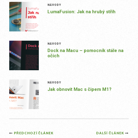
NÁVODY
LumaFusion: Jak na hrubý střih
NÁVODY
Dock na Macu – pomocník stále na
očích
NÁVODY
Jak obnovit Mac s čipem M1?
Post
PŘEDCHOZÍ ČLÁNEK
DALŠÍ ČLÁNEK