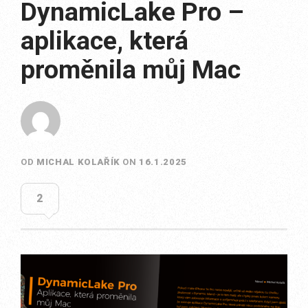
DynamicLake Pro –
aplikace, která
proměnila můj Mac
OD
MICHAL KOLAŘÍK
ON
16.1.2025
2