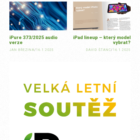
navigation
iPure 373/2025 audio
iPad lineup – který model
verze
vybrat?
JAN BŘEZINA
/
16.1.2025
DAVID ŠTANC
/
16.1.2025