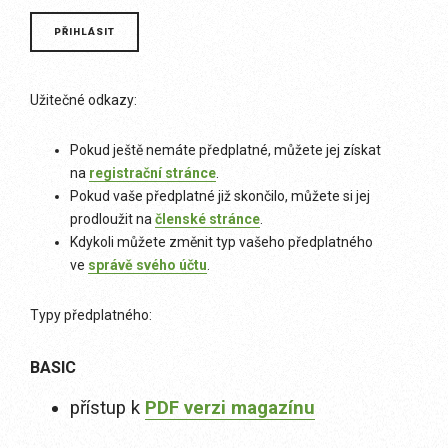
Užitečné odkazy:
Pokud ještě nemáte předplatné, můžete jej získat
na
registrační stránce
.
Pokud vaše předplatné již skončilo, můžete si jej
prodloužit na
členské stránce
.
Kdykoli můžete změnit typ vašeho předplatného
ve
správě svého účtu
.
Typy předplatného:
BASIC
přístup k
PDF verzi magazínu