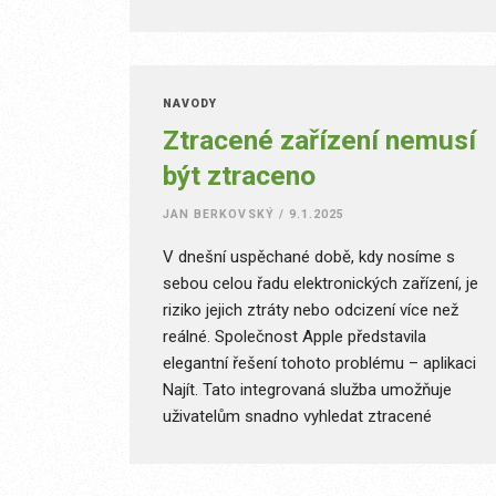
chtějí chránit svá data před kybernetickými
hrozbami. V tomto článku se zaměříme na
budoucnost zabezpečení v podání Applu,
prozkoumáme nejnovější trendy a podělíme
NÁVODY
se o očekávání, která s tímto tématem
Ztracené zařízení nemusí
souvisejí.
být ztraceno
JAN BERKOVSKÝ
/
9.1.2025
V dnešní uspěchané době, kdy nosíme s
sebou celou řadu elektronických zařízení, je
riziko jejich ztráty nebo odcizení více než
reálné. Společnost Apple představila
elegantní řešení tohoto problému – aplikaci
Najít. Tato integrovaná služba umožňuje
uživatelům snadno vyhledat ztracené
iPhony, iPady, Apple Watch, Macy, AirPody a
další kompatibilní zařízení. Najít nabízí