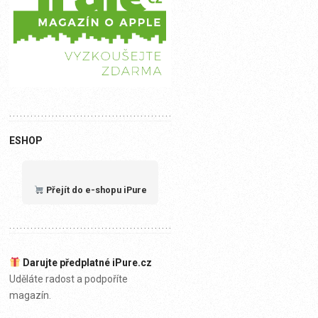
ESHOP
Přejít do e-shopu iPure
Darujte předplatné iPure.cz
Uděláte radost a podpoříte
magazín.