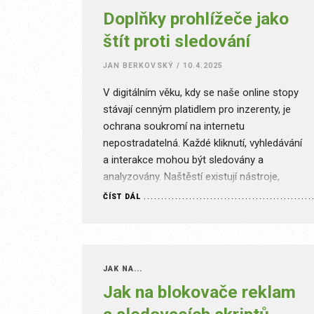
Doplňky prohlížeče jako
štít proti sledování
JAN BERKOVSKÝ
/
10.4.2025
V digitálním věku, kdy se naše online stopy
stávají cenným platidlem pro inzerenty, je
ochrana soukromí na internetu
nepostradatelná. Každé kliknutí, vyhledávání
a interakce mohou být sledovány a
analyzovány. Naštěstí existují nástroje,
které nám pomohou udržet nad našimi daty
ČÍST DÁL
kontrolu. Jedním z nejúčinnějších způsobů,
jak posílit soukromí při prohlížení webu, je
využití doplňků prohlížeče. Stránka…
JAK NA...
Jak na blokovače reklam