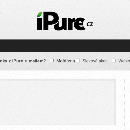
IPURE.CZ
Prémiový Apple e-
magazín, který vychází
každý týden. Žádné
reklamy, žádné
spekulace, jen čistý
obsah pro všechny
nky z iPure e-mailem?
Moštárna
Slevové akce
Webin
Apple fandy. Recenze,
komentáře a praktické
návody, jak začlenit
Apple zařízení do
každodenního života.