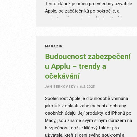
Tento článek je určen pro všechny uživatele
Apple, od začátečníků po pokročilé, a
poskytne vám ucelený pohled na to, jak
efektivně zálohovat data a chránit je před
ztrátou.
MAGAZÍN
Budoucnost zabezpečení
u Applu – trendy a
očekávání
JAN BERKOVSKÝ
/
6.2.2025
Společnost Apple je dlouhodobě vnímána
jako lídr v oblasti zabezpečení a ochrany
osobních údajů. Její produkty, od iPhonů po
Macy, jsou známé svým silným důrazem na
bezpečnost, což je klíčový faktor pro
uživatele, kteří si cení svého soukromí a