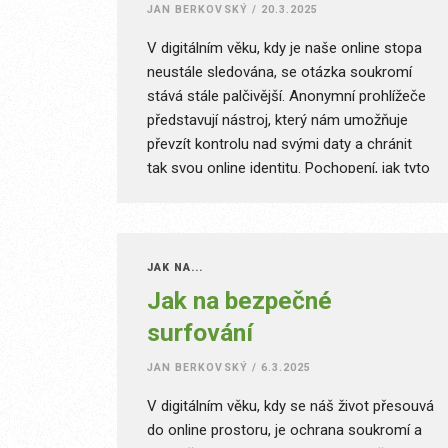
JAN BERKOVSKÝ
/
20.3.2025
V digitálním věku, kdy je naše online stopa
neustále sledována, se otázka soukromí
stává stále palčivější. Anonymní prohlížeče
představují nástroj, který nám umožňuje
převzít kontrolu nad svými daty a chránit
tak svou online identitu. Pochopení, jak tyto
prohlížeče fungují, a jejich potenciálních
přínosů je klíčové pro každého, kdo se
zajímá o digitální bezpečnost.
JAK NA...
Jak na bezpečné
surfování
JAN BERKOVSKÝ
/
6.3.2025
V digitálním věku, kdy se náš život přesouvá
do online prostoru, je ochrana soukromí a