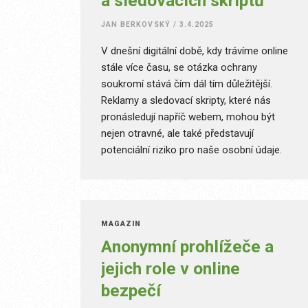
a sledovacích skriptů
JAN BERKOVSKÝ
/
3.4.2025
V dnešní digitální době, kdy trávíme online
stále více času, se otázka ochrany
soukromí stává čím dál tím důležitější.
Reklamy a sledovací skripty, které nás
pronásledují napříč webem, mohou být
nejen otravné, ale také představují
potenciální riziko pro naše osobní údaje.
Naštěstí existují nástroje, které nám
pomohou se proti nim bránit. Pojďme si
společně tyto nástroje přiblížit a uvést si k
čemu jsou dobré.
MAGAZÍN
Anonymní prohlížeče a
jejich role v online
bezpečí