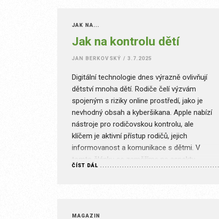
JAK NA...
Jak na kontrolu dětí
JAN BERKOVSKÝ
/
3.7.2025
Digitální technologie dnes výrazně ovlivňují
dětství mnoha dětí. Rodiče čelí výzvám
spojeným s riziky online prostředí, jako je
nevhodný obsah a kyberšikana. Apple nabízí
nástroje pro rodičovskou kontrolu, ale
klíčem je aktivní přístup rodičů, jejich
informovanost a komunikace s dětmi. V
tomto článku se zaměříme na aspekty
ČÍST DÁL
ochrany dětí v online prostředí, specifické
nástroje a…
MAGAZÍN