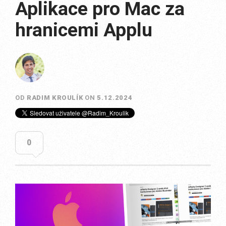
Aplikace pro Mac za
hranicemi Applu
OD
RADIM KROULÍK
ON
5.12.2024
0