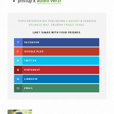
přístup k
audio verzi
TENTO PŘÍSPĚVEK BYL PUBLIKOVÁN V
NÁVODY
A OZNAČEN
APLIKACE MAC
. ZÁLOŽKA
TRVALÝ ODKAZ
.
LIKE? SHARE WITH YOUR FRIENDS.
FACEBOOK
GOOGLE PLUS
TWITTER
PINTEREST
LINKEDIN
EMAIL