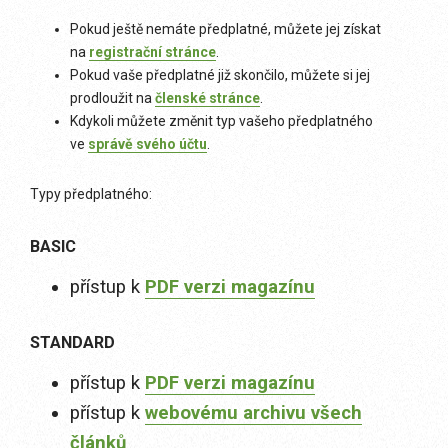
Pokud ještě nemáte předplatné, můžete jej získat
na
registrační stránce
.
Pokud vaše předplatné již skončilo, můžete si jej
prodloužit na
členské stránce
.
Kdykoli můžete změnit typ vašeho předplatného
ve
správě svého účtu
.
Typy předplatného:
BASIC
přístup k
PDF verzi magazínu
STANDARD
přístup k
PDF verzi magazínu
přístup k
webovému archivu všech
článků