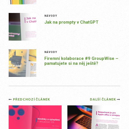
NÁVODY
Jak na prompty v ChatGPT
NÁVODY
Firemní kolaborace #9 GroupWise –
pamatujete si na něj ještě?
Post
PŘEDCHOZÍ ČLÁNEK
DALŠÍ ČLÁNEK
navigation