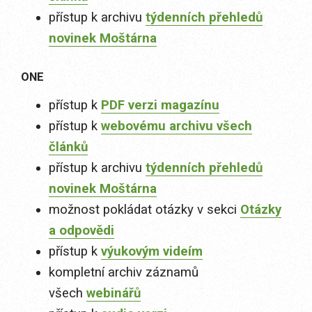
přístup k archivu
týdenních přehledů
novinek Moštárna
ONE
přístup k
PDF verzi magazínu
přístup k
webovému archivu všech
článků
přístup k archivu
týdenních přehledů
novinek Moštárna
možnost pokládat otázky v sekci
Otázky
a odpovědi
přístup k
výukovým videím
kompletní archiv záznamů
všech
webinářů