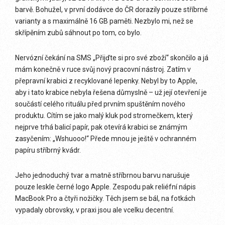
barvě. Bohužel, v první dodávce do ČR dorazily pouze stříbrné
varianty a s maximálně 16 GB paměti. Nezbylo mi, než se
skřípěním zubů sáhnout po tom, co bylo.
Nervózní čekání na SMS „Přijďte si pro své zboží“ skončilo a já
mám konečně v ruce svůj nový pracovní nástroj. Zatím v
přepravní krabici z recyklované lepenky. Nebyl by to Apple,
aby i tato krabice nebyla řešena důmyslně – už její otevření je
součástí celého rituálu před prvním spuštěním nového
produktu. Cítím se jako malý kluk pod stromečkem, který
nejprve trhá balicí papír, pak otevírá krabici se známým
zasyčením: „Wshuooo!“ Přede mnou je ještě v ochranném
papíru stříbrný kvádr.
Jeho jednoduchý tvar a matně stříbrnou barvu narušuje
pouze leskle černé logo Apple. Zespodu pak reliéfní nápis
MacBook Pro a čtyři nožičky. Těch jsem se bál, na fotkách
vypadaly obrovsky, v praxi jsou ale vcelku decentní.