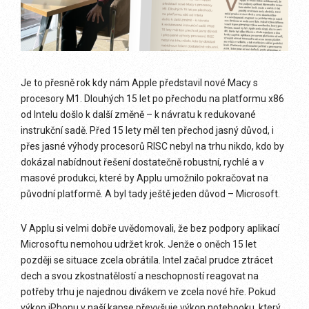
Je to přesně rok kdy nám Apple představil nové Macy s
procesory M1. Dlouhých 15 let po přechodu na platformu x86
od Intelu došlo k další změně – k návratu k redukované
instrukční sadě. Před 15 lety měl ten přechod jasný důvod, i
přes jasné výhody procesorů RISC nebyl na trhu nikdo, kdo by
dokázal nabídnout řešení dostatečně robustní, rychlé a v
masové produkci, které by Applu umožnilo pokračovat na
původní platformě. A byl tady ještě jeden důvod – Microsoft.
V Applu si velmi dobře uvědomovali, že bez podpory aplikací
Microsoftu nemohou udržet krok. Jenže o oněch 15 let
později se situace zcela obrátila. Intel začal prudce ztrácet
dech a svou zkostnatělostí a neschopností reagovat na
potřeby trhu je najednou divákem ve zcela nové hře. Pokud
výkon iPhonu v naší kapse převyšuje výkon notebooku, který