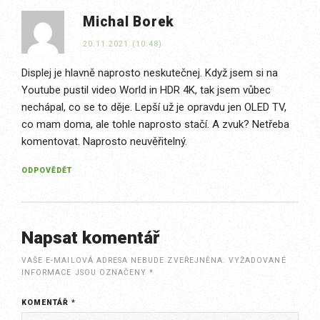
Michal Borek
20.11.2021 (10:48)
Displej je hlavně naprosto neskutečnej. Když jsem si na
Youtube pustil video World in HDR 4K, tak jsem vůbec
nechápal, co se to děje. Lepší už je opravdu jen OLED TV,
co mam doma, ale tohle naprosto stačí. A zvuk? Netřeba
komentovat. Naprosto neuvěřitelný.
ODPOVĚDĚT
Napsat komentář
VAŠE E-MAILOVÁ ADRESA NEBUDE ZVEŘEJNĚNA.
VYŽADOVANÉ
INFORMACE JSOU OZNAČENY
*
KOMENTÁŘ
*