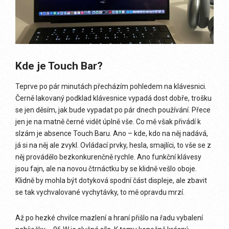
Kde je Touch Bar?
Teprve po pár minutách přecházím pohledem na klávesnici.
Černě lakovaný podklad klávesnice vypadá dost dobře, trošku
se jen děsím, jak bude vypadat po pár dnech používání. Přece
jen je na matně černé vidět úplně vše. Co mě však přivádí k
slzám je absence Touch Baru. Ano – kde, kdo na něj nadává,
já si na něj ale zvykl. Ovládací prvky, hesla, smajlíci, to vše se z
něj provádělo bezkonkurenčně rychle. Ano funkční klávesy
jsou fajn, ale na novou čtrnáctku by se klidně vešlo oboje.
Klidně by mohla být dotyková spodní část displeje, ale zbavit
se tak vychvalované vychytávky, to mě opravdu mrzí.
Až po hezké chvilce mazlení a hraní přišlo na řadu vybalení