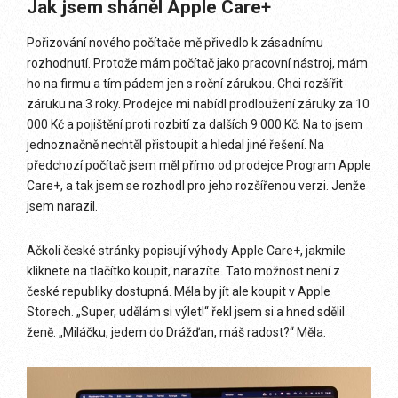
Jak jsem sháněl Apple Care+
Pořizování nového počítače mě přivedlo k zásadnímu
rozhodnutí. Protože mám počítač jako pracovní nástroj, mám
ho na firmu a tím pádem jen s roční zárukou. Chci rozšířit
záruku na 3 roky. Prodejce mi nabídl prodloužení záruky za 10
000 Kč a pojištění proti rozbití za dalších 9 000 Kč. Na to jsem
jednoznačně nechtěl přistoupit a hledal jiné řešení. Na
předchozí počítač jsem měl přímo od prodejce Program Apple
Care+, a tak jsem se rozhodl pro jeho rozšířenou verzi. Jenže
jsem narazil.
Ačkoli české stránky popisují výhody Apple Care+, jakmile
kliknete na tlačítko koupit, narazíte. Tato možnost není z
české republiky dostupná. Měla by jít ale koupit v Apple
Storech. „Super, udělám si výlet!“ řekl jsem si a hned sdělil
ženě: „Miláčku, jedem do Drážďan, máš radost?“ Měla.