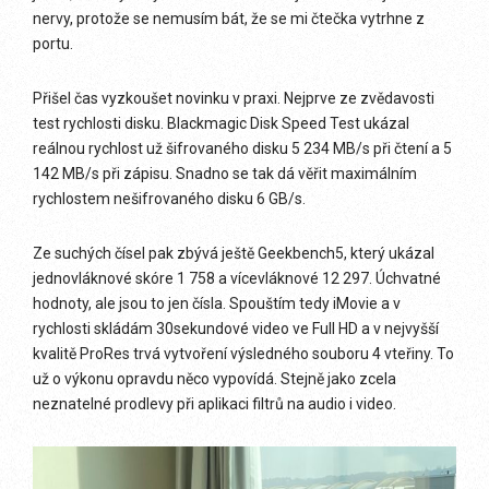
nervy, protože se nemusím bát, že se mi čtečka vytrhne z
portu.
Přišel čas vyzkoušet novinku v praxi. Nejprve ze zvědavosti
test rychlosti disku. Blackmagic Disk Speed Test ukázal
reálnou rychlost už šifrovaného disku 5 234 MB/s při čtení a 5
142 MB/s při zápisu. Snadno se tak dá věřit maximálním
rychlostem nešifrovaného disku 6 GB/s.
Ze suchých čísel pak zbývá ještě Geekbench5, který ukázal
jednovláknové skóre 1 758 a vícevláknové 12 297. Úchvatné
hodnoty, ale jsou to jen čísla. Spouštím tedy iMovie a v
rychlosti skládám 30sekundové video ve Full HD a v nejvyšší
kvalitě ProRes trvá vytvoření výsledného souboru 4 vteřiny. To
už o výkonu opravdu něco vypovídá. Stejně jako zcela
neznatelné prodlevy při aplikaci filtrů na audio i video.