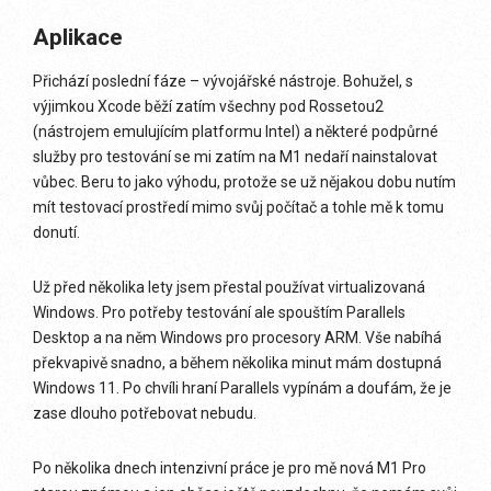
Aplikace
Přichází poslední fáze – vývojářské nástroje. Bohužel, s
výjimkou Xcode běží zatím všechny pod Rossetou2
(nástrojem emulujícím platformu Intel) a některé podpůrné
služby pro testování se mi zatím na M1 nedaří nainstalovat
vůbec. Beru to jako výhodu, protože se už nějakou dobu nutím
mít testovací prostředí mimo svůj počítač a tohle mě k tomu
donutí.
Už před několika lety jsem přestal používat virtualizovaná
Windows. Pro potřeby testování ale spouštím Parallels
Desktop a na něm Windows pro procesory ARM. Vše nabíhá
překvapivě snadno, a během několika minut mám dostupná
Windows 11. Po chvíli hraní Parallels vypínám a doufám, že je
zase dlouho potřebovat nebudu.
Po několika dnech intenzivní práce je pro mě nová M1 Pro