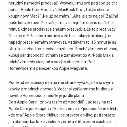
nerudný německý prodavač. Vysvětluji mu své potřeby, že chci
pořídit Apple Care+ pro svůj MacBook Pro. „Takže chcete
koupit nový Mac?“ „Ne už ho mám.“ „Aha, ale to nejde!“ Začíná
naše konverzace. Pokračujeme ve stejném duchu dalších 5
minut, kdy se prodavače snažím přesvědčit, že to přece vždy
šlo a on mě, že o tom nic neví a že ho s takovými hloupými
nápady přece nemám otravovat. Vzdávám to. 15 minut je až
až a já si nehodlám nechat kazit den. Procházím tedy obchod,
kupuji pár drobností, stíhám se zamilovat do AirPods Max a
odcházím tedy alespoň s novým obalem na iPad,
HomePodem a peněženkou Apple MagSafe.
Poněkud neúspěšný den na mé straně vyvažuje žena svými
úlovky z módních obchodů. Večer si zpříjemníme hudbou z
nového Homepodu a neděle je již dle plánu.
Co s Apple Care+ znovu řeším až v pondělí. Jak tedy na to?
Apple Care jde koupit v několika zemích. Zjednodušeně v těch,
kde mají Apple Store. Nákup jde provést on-line, potřebujete
jen platební kartu ze zvolené země a v této zemi existující