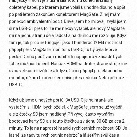
nabíječky – 96 W je slušná síla. K tomu konečně krásný
opletený kabel, po kterém jsme volali už hodně dlouho a opět
po pěti letech zakončen konektorem MagSafe. Z něj mám
poněkud ambivalentní pocit. Dříve jsem ho miloval, zvykl jsem
si na USB-C i přes to, že mě někdy vytáčel, ale nový MagSafe
mi na jednu stranu dělá radost a na druhou mě rozčiluje. Když
tam je, tak proč nefunguje i jako Thunderbolt? Mít možnost
připojit přes MagSafe monitor s USB-C, to by byla teprve
pecka. Doma používám monitor k napájení a v zásadě bych
tuhle možnost ocenil. Naopak HDMI na druhé straně stroje mě
svou velikostí rozčiluje a když už chci připojit projektor nebo
monitor, dělám to přece jen spíše přes redukci. Nebo přímo z
USB-C.
Když už jsme u nových portů, 3× USB-C je na hraně, ale
vystačím si. HDMI bych oželel, k MagSafe jsem se už vyjádřil,
ale z čtečky SD jsem nadšený. Při vývoji často vytvářím
bootovací karty SD a s touto čtečkou zvládnu 30 GB za cca 2
minuty. To je na naprosté hranici rychlostních možností SD. Je
jasné, že tady tu rychlost nic nebrzdí a já šetřím svůj čas a