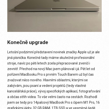
Konečně upgrade
Letošní podzimní představení novinek značky Apple už je ale
jiná písnička. Konečně tady máme skutečně profesionální
stroje, navíc po pěti letech zcela přepracované zvenčí i
zevnitř. Přechod na nový Mac jsem plánoval i já. Pět let od
pořízení MacBooku Pro s prvním Touch Barem už byl čas
zvažovat něco nového. Hlavními oblastmi, kterými se
zabývám, jsou psaní a vedení projektů (tedy vlastně
kancelářská práce), vývoj specifických aplikací, fotografování
a občas střih videa. To vše velmi často na cestách. Rozhodl
jsem se tedy pro 14palcový MacBook Pro s čipem M1 Pro, 16
grafickými jádry, 32 GB RAM, 1TB SSD a ve vesmírně šedé