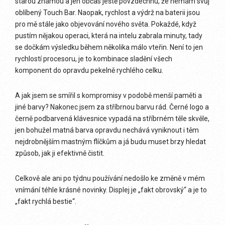
starou známou a jen občas ještě povzdechnu, že nemám svůj
oblíbený Touch Bar. Naopak, rychlost a výdrž na baterii jsou
pro mě stále jako objevování nového světa. Pokaždé, když
pustím nějakou operaci, která na intelu zabrala minuty, tady
se dočkám výsledku během několika málo vteřin. Není to jen
rychlostí procesoru, je to kombinace sladění všech
komponent do opravdu pekelně rychlého celku.
A jak jsem se smířil s kompromisy v podobě menší paměti a
jiné barvy? Nakonec jsem za stříbrnou barvu rád. Černé logo a
černě podbarvená klávesnice vypadá na stříbrném těle skvěle,
jen bohužel matná barva opravdu nechává vyniknout i těm
nejdrobnějším mastným flíčkům a já budu muset brzy hledat
způsob, jak ji efektivně čistit.
Celkově ale ani po týdnu používání nedošlo ke změně v mém
vnímání téhle krásné novinky. Displej je „fakt obrovský“ a je to
„fakt rychlá bestie“.