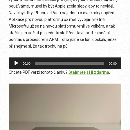
používáme, musel by být Apple zcela slepý, aby to neviděl.
Navíc byl díky iPhonu a iPadu najednou o dva kroky napřed.
Aplikace pro novou platformu už měl, vývojáři včetně
Microsoftu už se na novou platformu vrhli ve velkém, a tak
stačilo jen udělat poslední krok. Představit profesionální
počítač s procesorem ARM. Toho jsme se loni dočkali, jenže
přiznejme si, že tak trochu na půl.
Audio
00:00
00:00
přehrávač
Chcete PDF verzi tohoto článku?
Stáhněte si ji zdarma
.