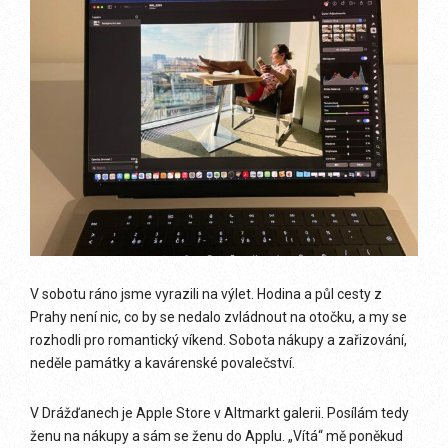
V sobotu ráno jsme vyrazili na výlet. Hodina a půl cesty z
Prahy není nic, co by se nedalo zvládnout na otočku, a my se
rozhodli pro romantický víkend. Sobota nákupy a zařizování,
neděle památky a kavárenské povalečství.
V Drážďanech je Apple Store v Altmarkt galerii. Posílám tedy
ženu na nákupy a sám se ženu do Applu. „Vítá“ mě poněkud