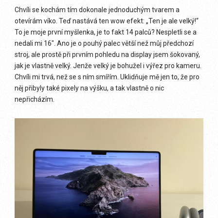
Chvíli se kochám tím dokonale jednoduchým tvarem a
otevírám víko. Teď nastává ten wow efekt: „Ten je ale velký!“
To je moje první myšlenka, je to fakt 14 palců? Nespletli se a
nedali mi 16″. Ano je o pouhý palec větší než můj předchozí
stroj, ale prostě při prvním pohledu na display jsem šokovaný,
jak je vlastně velký. Jenže velký je bohužel i výřez pro kameru.
Chvíli mi trvá, než se s ním smířím. Uklidňuje mě jen to, že pro
něj přibyly také pixely na výšku, a tak vlastně o nic
nepřicházím.