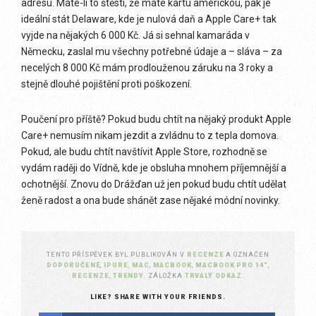
adresu. Máte-li to štěstí, že máte kartu americkou, pak je
ideální stát Delaware, kde je nulová daň a Apple Care+ tak
vyjde na nějakých 6 000 Kč. Já si sehnal kamaráda v
Německu, zaslal mu všechny potřebné údaje a – sláva – za
necelých 8 000 Kč mám prodlouženou záruku na 3 roky a
stejně dlouhé pojištění proti poškození.
Poučení pro příště? Pokud budu chtít na nějaký produkt Apple
Care+ nemusím nikam jezdit a zvládnu to z tepla domova.
Pokud, ale budu chtít navštívit Apple Store, rozhodně se
vydám raději do Vídně, kde je obsluha mnohem příjemnější a
ochotnější. Znovu do Drážďan už jen pokud budu chtít udělat
ženě radost a ona bude shánět zase nějaké módní novinky.
TENTO PŘÍSPĚVEK BYL PUBLIKOVÁN V
RECENZE
A OZNAČEN
DOPORUČENÉ
,
IPURE
,
MAC
,
MACBOOK
,
MACBOOK PRO 14“
,
RECENZE
,
TRENDY
. ZÁLOŽKA
TRVALÝ ODKAZ
.
LIKE? SHARE WITH YOUR FRIENDS.