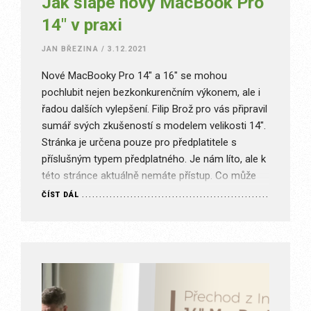
Jak šlape nový MacBook Pro
14″ v praxi
JAN BŘEZINA
/
3.12.2021
Nové MacBooky Pro 14″ a 16″ se mohou
pochlubit nejen bezkonkurenčním výkonem, ale i
řadou dalších vylepšení. Filip Brož pro vás připravil
sumář svých zkušeností s modelem velikosti 14″.
Stránka je určena pouze pro předplatitele s
příslušným typem předplatného. Je nám líto, ale k
této stránce aktuálně nemáte přístup. Co může
být špatně? Nejste přihlášen(a)…
ČÍST DÁL