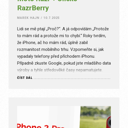
RazrBerry
MAREK HAJN
/
10.7.2025
Lidi se mě ptají „Proč?“. A já odpovídám „Protože
to mám rád a protože mi to chybí.“ Roky tvrdím,
že iPhone, ač ho mám rád, úplně zabil
rozmanitost mobilního trhu. Vzpomeňte si, jak
vypadaly telefony před příchodem iPhonu.
Případně zkuste Google, pokud jste mladšího data
výroby a tyhle středověké časy nepamatujete.
Nicméně dnes jsou všechny…
ČÍST DÁL