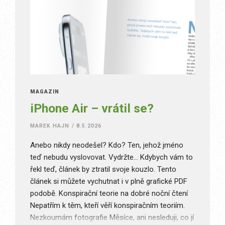
MAGAZÍN
iPhone Air – vrátil se?
MAREK HAJN
/
8.5.2026
Anebo nikdy neodešel? Kdo? Ten, jehož jméno
teď nebudu vyslovovat. Vydržte… Kdybych vám to
řekl teď, článek by ztratil svoje kouzlo. Tento
článek si můžete vychutnat i v plně grafické PDF
podobě. Konspirační teorie na dobré noční čtení
Nepatřím k těm, kteří věří konspiračním teoriím.
Nezkoumám fotografie Měsíce, ani nesleduji, co jí