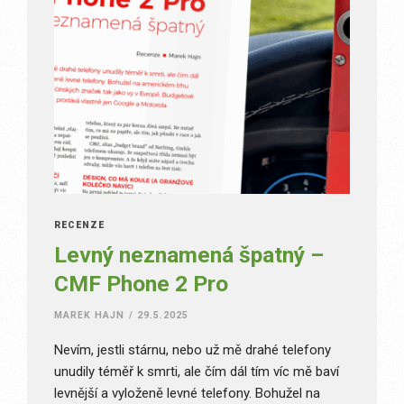
RECENZE
Levný neznamená špatný –
CMF Phone 2 Pro
MAREK HAJN
/
29.5.2025
Nevím, jestli stárnu, nebo už mě drahé telefony
unudily téměř k smrti, ale čím dál tím víc mě baví
levnější a vyloženě levné telefony. Bohužel na