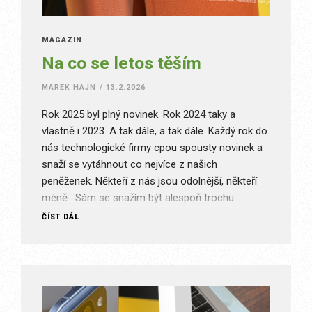
MAGAZÍN
Na co se letos těším
MAREK HAJN
/
13.2.2026
Rok 2025 byl plný novinek. Rok 2024 taky a
vlastně i 2023. A tak dále, a tak dále. Každý rok do
nás technologické firmy cpou spousty novinek a
snaží se vytáhnout co nejvíce z našich
peněženek. Někteří z nás jsou odolnější, někteří
méně. Sám se snažím být alespoň trochu
racionální, ale přiznejme si, že mi…
ČÍST DÁL