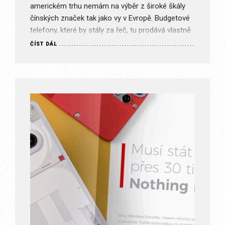
americkém trhu nemám na výběr z široké škály
čínských značek tak jako vy v Evropě. Budgetové
telefony, které by stály za řeč, tu prodává vlastně
jen Google a Motorola….
ČÍST DÁL