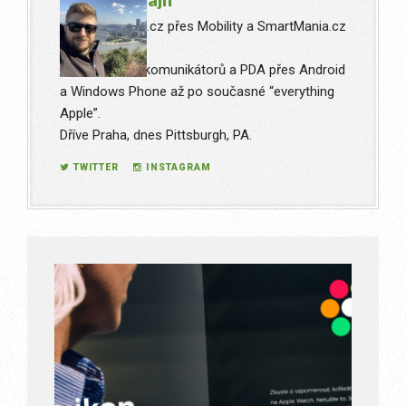
Od MobilMania.cz přes Mobility a SmartMania.cz
až po iPure.cz
Od stařičkých komunikátorů a PDA přes Android
a Windows Phone až po současné “everything
Apple”.
Dříve Praha, dnes Pittsburgh, PA.
TWITTER
INSTAGRAM