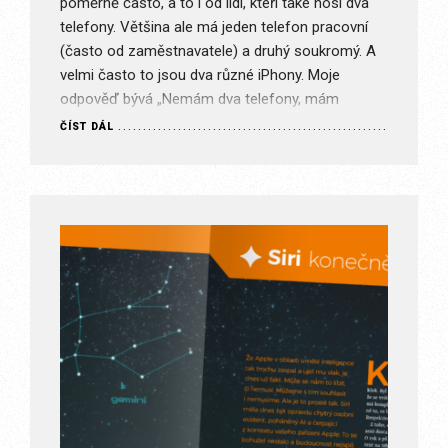
poměrně často, a to i od lidí, kteří také nosí dva
telefony. Většina ale má jeden telefon pracovní
(často od zaměstnavatele) a druhý soukromý. A
velmi často to jsou dva různé iPhony. Moje
odpověď bývá „Nemám dva telefony, mám
minimálně tři.“ Proč mám tři a více telefonů, o…
ČÍST DÁL