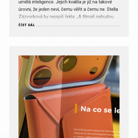
umělá inteligence. Jejich kvalita je již na takové
úrovni, že jeden neví, čemu věřit a čemu ne. Stella
Zázvorková by nejspíš řekla: „A filmaři nebudou
mít co žrát.“ Jak je to s textem?…
ČÍST DÁL