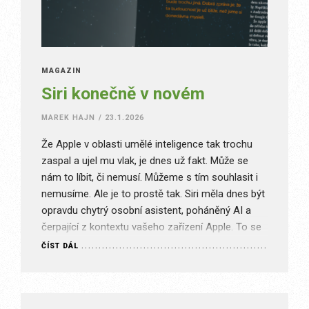
MAGAZÍN
Siri konečně v novém
MAREK HAJN
/
23.1.2026
Že Apple v oblasti umělé inteligence tak trochu
zaspal a ujel mu vlak, je dnes už fakt. Může se
nám to líbit, či nemusí. Můžeme s tím souhlasit i
nemusíme. Ale je to prostě tak. Siri měla dnes být
opravdu chytrý osobní asistent, poháněný AI a
čerpající z kontextu vašeho zařízení Apple. To se
bohužel…
ČÍST DÁL