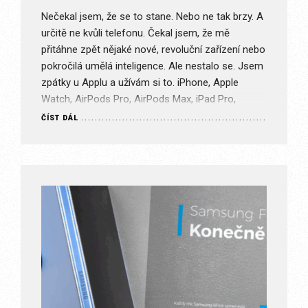
Nečekal jsem, že se to stane. Nebo ne tak brzy. A
určitě ne kvůli telefonu. Čekal jsem, že mě
přitáhne zpět nějaké nové, revoluční zařízení nebo
pokročilá umělá inteligence. Ale nestalo se. Jsem
zpátky u Applu a užívám si to. iPhone, Apple
Watch, AirPods Pro, AirPods Max, iPad Pro,
MacBook Air. To vše zásluhou jednoho…
ČÍST DÁL