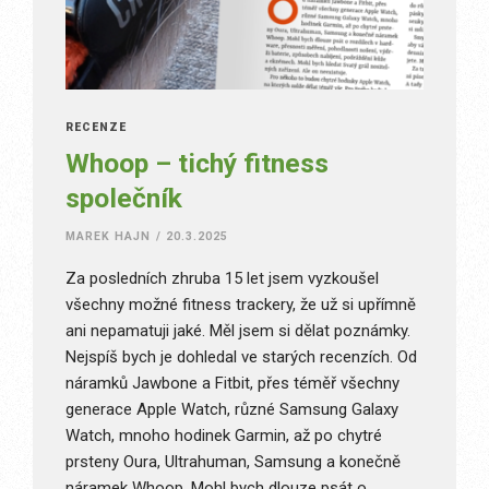
RECENZE
Whoop – tichý fitness
společník
MAREK HAJN
/
20.3.2025
Za posledních zhruba 15 let jsem vyzkoušel
všechny možné fitness trackery, že už si upřímně
ani nepamatuji jaké. Měl jsem si dělat poznámky.
Nejspíš bych je dohledal ve starých recenzích. Od
náramků Jawbone a Fitbit, přes téměř všechny
generace Apple Watch, různé Samsung Galaxy
Watch, mnoho hodinek Garmin, až po chytré
prsteny Oura, Ultrahuman, Samsung a konečně
náramek Whoop. Mohl bych dlouze psát o