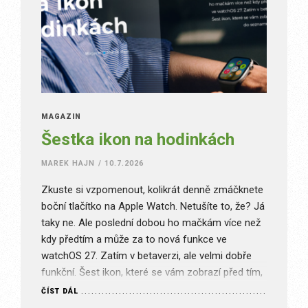
MAGAZÍN
Šestka ikon na hodinkách
MAREK HAJN
/
10.7.2026
Zkuste si vzpomenout, kolikrát denně zmáčknete
boční tlačítko na Apple Watch. Netušíte to, že? Já
taky ne. Ale poslední dobou ho mačkám více než
kdy předtím a může za to nová funkce ve
watchOS 27. Zatím v betaverzi, ale velmi dobře
funkční. Šest ikon, které se vám zobrazí před tím,
než se dostanete do seznamu…
ČÍST DÁL