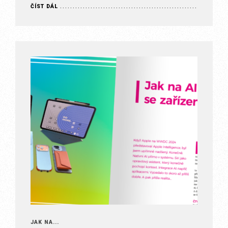
Mark Zuckerberg k snídani,…
ČÍST DÁL
JAK NA...