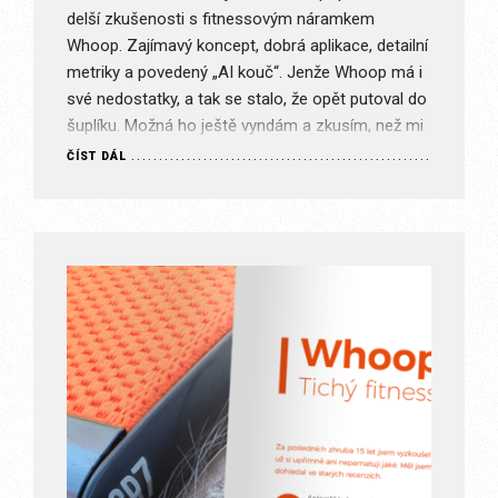
delší zkušenosti s fitnessovým náramkem
Whoop. Zajímavý koncept, dobrá aplikace, detailní
metriky a povedený „AI kouč“. Jenže Whoop má i
své nedostatky, a tak se stalo, že opět putoval do
šuplíku. Možná ho ještě vyndám a zkusím, než mi
definitivně vyprší roční předplatné. Ale je…
ČÍST DÁL