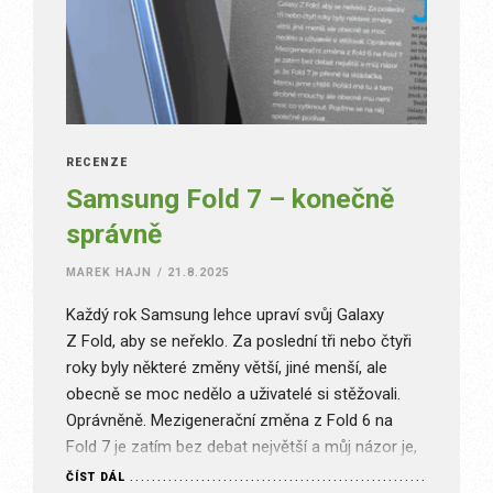
RECENZE
Samsung Fold 7 – konečně
správně
MAREK HAJN
/
21.8.2025
Každý rok Samsung lehce upraví svůj Galaxy
Z Fold, aby se neřeklo. Za poslední tři nebo čtyři
roky byly některé změny větší, jiné menší, ale
obecně se moc nedělo a uživatelé si stěžovali.
Oprávněně. Mezigenerační změna z Fold 6 na
Fold 7 je zatím bez debat největší a můj názor je,
že Fold 7 je přesně…
ČÍST DÁL