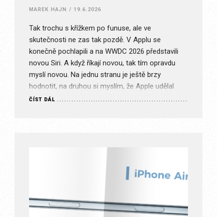
MAREK HAJN
/
19.6.2026
Tak trochu s křížkem po funuse, ale ve
skutečnosti ne zas tak pozdě. V Applu se
konečně pochlapili a na WWDC 2026 představili
novou Siri. A když říkají novou, tak tím opravdu
myslí novou. Na jednu stranu je ještě brzy
hodnotit, na druhou si myslím, že Apple udělal
největší krok v tom přinést použitelnou AI…
ČÍST DÁL