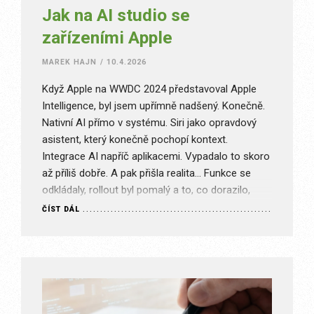
Jak na AI studio se
zařízeními Apple
MAREK HAJN
/
10.4.2026
Když Apple na WWDC 2024 představoval Apple
Intelligence, byl jsem upřímně nadšený. Konečně.
Nativní AI přímo v systému. Siri jako opravdový
asistent, který konečně pochopí kontext.
Integrace AI napříč aplikacemi. Vypadalo to skoro
až příliš dobře. A pak přišla realita… Funkce se
odkládaly, rollout byl pomalý a to, co dorazilo,
bylo… slušné. Ale rozhodně ne…
ČÍST DÁL