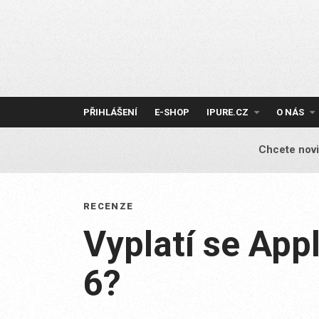
Skip
to
content
PŘIHLÁŠENÍ
E-SHOP
IPURE.CZ
O NÁS
Chcete novi
RECENZE
Vyplatí se App
6?