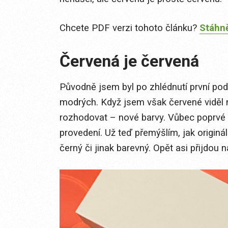
Chcete PDF verzi tohoto článku?
Stáhně
Červená je červená
Původně jsem byl po zhlédnutí první po
modrých. Když jsem však červené viděl na
rozhodovat – nové barvy. Vůbec poprv
provedení. Už teď přemýšlím, jak origin
černý či jinak barevný. Opět asi přijdou