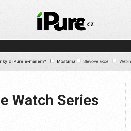
IPURE.CZ
Prémiový Apple e-
magazín, který vychází
každý týden. Žádné
reklamy, žádné
spekulace, jen čistý
obsah pro všechny
nky z iPure e-mailem?
Moštárna
Slevové akce
Webin
Apple fandy. Recenze,
komentáře a praktické
návody, jak začlenit
Apple zařízení do
každodenního života.
le Watch Series