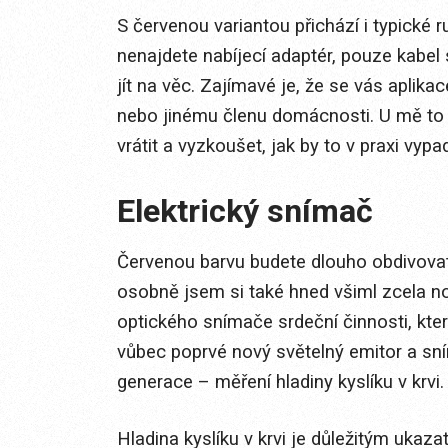
S červenou variantou přichází i typické 
nenajdete nabíjecí adaptér, pouze kabe
jít na věc. Zajímavé je, že se vás aplik
nebo jinému členu domácnosti. U mě to by
vrátit a vyzkoušet, jak by to v praxi vy
Elektrický snímač
Červenou barvu budete dlouho obdivovat 
osobně jsem si také hned všiml zcela n
optického snímače srdeční činnosti, kte
vůbec poprvé nový světelný emitor a sním
generace – měření hladiny kyslíku v krvi.
Hladina kyslíku v krvi je důležitým ukaz