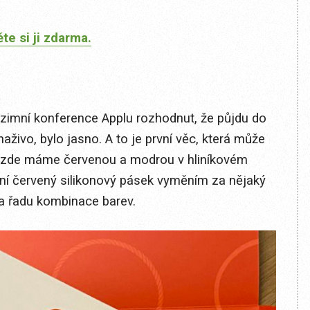
te si ji zdarma.
dzimní konference Applu rozhodnut, že půjdu do
živo, bylo jasno. A to je první věc, která může
é zde máme červenou a modrou v hliníkovém
ální červený silikonový pásek vyměním za nějaký
 na řadu kombinace barev.