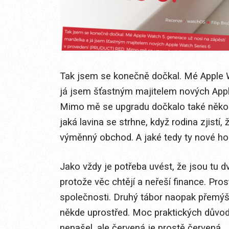
Tak jsem se konečně dočkal. Mé Apple W
já jsem šťastným majitelem nových App
Mimo mě se upgradu dočkalo také několik
jaká lavina se strhne, když rodina zjistí
výměnný obchod. A jaké tedy ty nové ho
Jako vždy je potřeba uvést, že jsou tu dv
protože věc chtějí a neřeší finance. Pro
společnosti. Druhý tábor naopak přemýš
někde uprostřed. Moc praktických důvod
nenašel, ale červená je prostě červená.