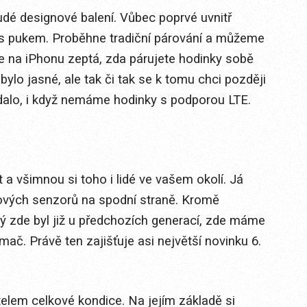
rudé designové balení. Vůbec poprvé uvnitř
l s pukem. Proběhne tradiční párování a můžeme
ace na iPhonu zeptá, zda párujete hodinky sobě
lo jasné, ale tak či tak se k tomu chci později
padalo, i když nemáme hodinky s podporou LTE.
a všimnou si toho i lidé ve vašem okolí. Já
ových senzorů na spodní straně. Kromě
rý zde byl již u předchozích generací, zde máme
ač. Právě ten zajišťuje asi největší novinku 6.
atelem celkové kondice. Na jejím základě si