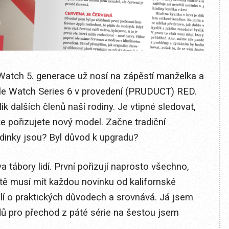
atch 5. generace už nosí na zápěstí manželka a
le Watch Series 6 v provedení (PRUDUCT) RED.
 dalších členů naší rodiny. Je vtipné sledovat,
, že pořizujete nový model. Začne tradiční
dinky jsou? Byl důvod k upgradu?
a tábory lidí. První pořizují naprosto všechno,
stě musí mít každou novinku od kalifornské
lí o praktických důvodech a srovnává. Já jsem
ů pro přechod z páté série na šestou jsem