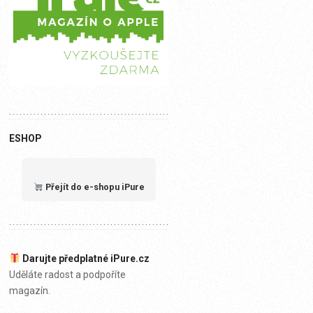
ESHOP
Přejít do e-shopu iPure
Darujte předplatné iPure.cz
Uděláte radost a podpoříte
magazín.