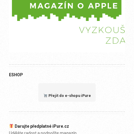
ESHOP
Přejít do e-shopu iPure
Darujte předplatné iPure.cz
Uděláte radost a podpoříte magazín.