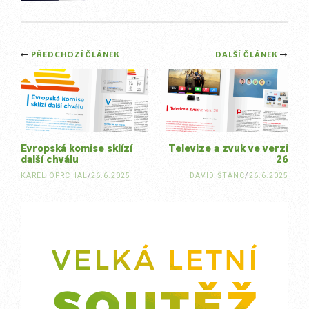
Post
PŘEDCHOZÍ ČLÁNEK
DALŠÍ ČLÁNEK
navigation
Evropská komise sklízí
Televize a zvuk ve verzi
další chválu
26
KAREL OPRCHAL
/
26.6.2025
DAVID ŠTANC
/
26.6.2025