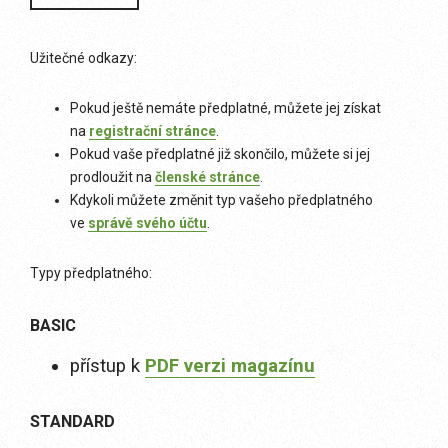
Užitečné odkazy:
Pokud ještě nemáte předplatné, můžete jej získat
na
registrační stránce
.
Pokud vaše předplatné již skončilo, můžete si jej
prodloužit na
členské stránce
.
Kdykoli můžete změnit typ vašeho předplatného
ve
správě svého účtu
.
Typy předplatného:
BASIC
přístup k
PDF verzi magazínu
STANDARD