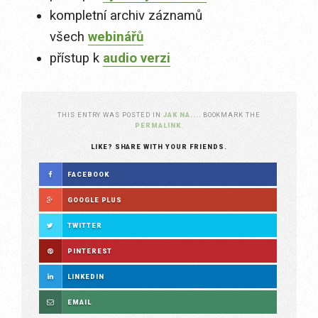
kompletní archiv záznamů
všech
webinářů
přístup k
audio verzi
THIS ENTRY WAS POSTED IN
JAK NA...
. BOOKMARK THE
PERMALINK
.
LIKE? SHARE WITH YOUR FRIENDS.
FACEBOOK
GOOGLE PLUS
TWITTER
PINTEREST
LINKEDIN
EMAIL