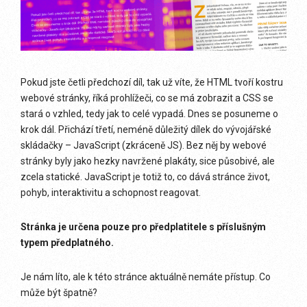
Pokud jste četli předchozí díl, tak už víte, že HTML tvoří kostru
webové stránky, říká prohlížeči, co se má zobrazit a CSS se
stará o vzhled, tedy jak to celé vypadá. Dnes se posuneme o
krok dál. Přichází třetí, neméně důležitý dílek do vývojářské
skládačky – JavaScript (zkráceně JS). Bez něj by webové
stránky byly jako hezky navržené plakáty, sice působivé, ale
zcela statické. JavaScript je totiž to, co dává stránce život,
pohyb, interaktivitu a schopnost reagovat.
Stránka je určena pouze pro předplatitele s příslušným
typem předplatného.
Je nám líto, ale k této stránce aktuálně nemáte přístup. Co
může být špatně?