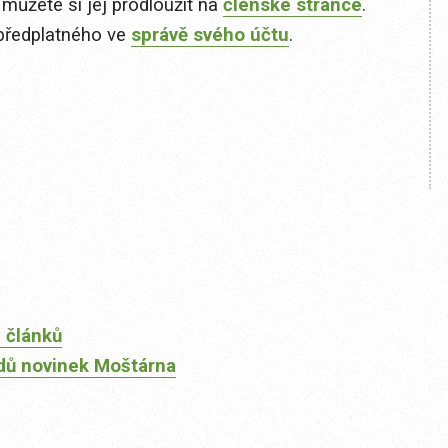
 můžete si jej prodloužit na
členské stránce
.
předplatného ve
správě svého účtu
.
 článků
dů novinek Moštárna