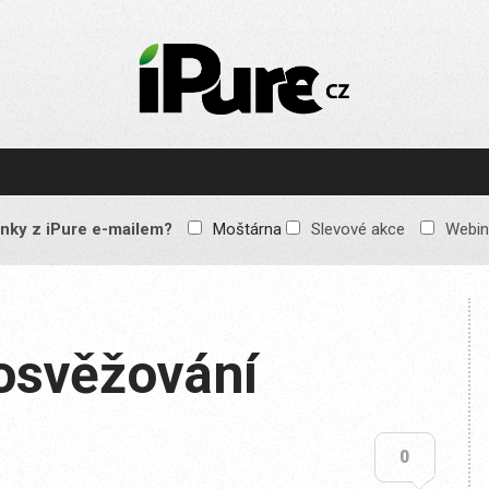
IPURE.CZ
Prémiový Apple e-
magazín, který vychází
každý týden. Žádné
reklamy, žádné
spekulace, jen čistý
obsah pro všechny
nky z iPure e-mailem?
Moštárna
Slevové akce
Webin
Apple fandy. Recenze,
komentáře a praktické
návody, jak začlenit
Apple zařízení do
každodenního života.
osvěžování
0