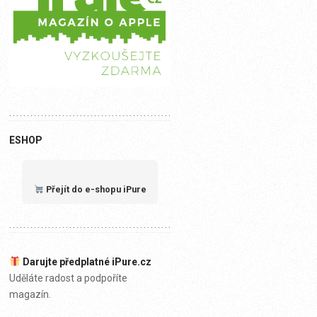
ESHOP
Přejít do e-shopu iPure
Darujte předplatné iPure.cz
Uděláte radost a podpoříte
magazín.