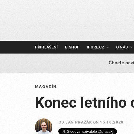
Skip
to
content
PŘIHLÁŠENÍ
E-SHOP
IPURE.CZ
O NÁS
Chcete novi
MAGAZÍN
Konec letního 
OD
JAN PRAŽÁK
ON
15.10.2020