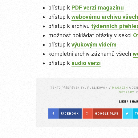
přístup k
PDF verzi magazínu
přístup k
webovému archivu všech
přístup k archivu
týdenních přehle
možnost pokládat otázky v sekci
O
přístup k
výukovým videím
kompletní archiv záznamů všech
w
přístup k
audio verzi
TENTO PŘÍSPĚVEK BYL PUBLIKOVÁN V
MAGAZÍN
A OZ
VĚTRÁKY
.
LIKE? SHA
FACEBOOK
GOOGLE PLUS
T