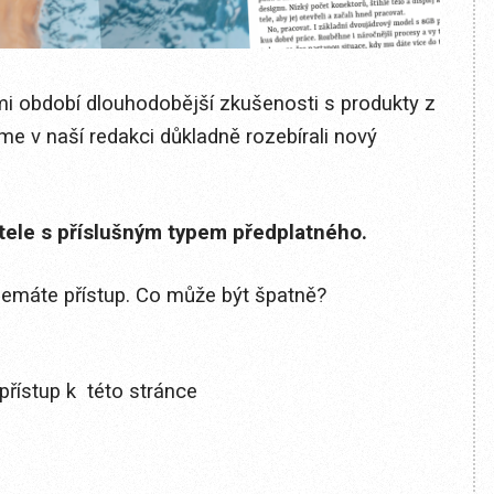
mi období dlouhodobější zkušenosti s produkty z
sme v naší redakci důkladně rozebírali nový
itele s příslušným typem předplatného.
 nemáte přístup. Co může být špatně?
přístup k této stránce