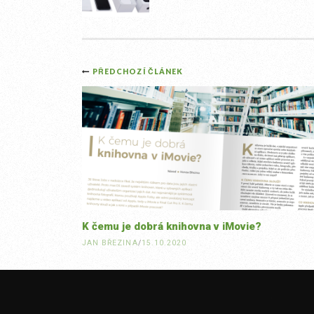
Post
PŘEDCHOZÍ ČLÁNEK
navigation
K čemu je dobrá knihovna v iMovie?
JAN BŘEZINA
/
15.10.2020