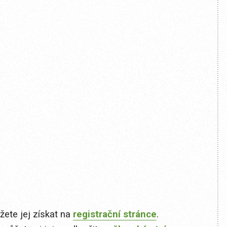
ete jej získat na
registrační stránce
.