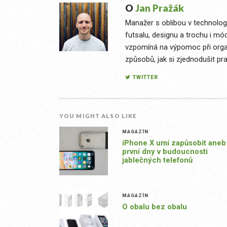
O
Jan Pražák
Manažer s oblibou v technologi
futsalu, designu a trochu i mó
vzpomíná na výpomoc při organ
způsobů, jak si zjednodušit pra
TWITTER
YOU MIGHT ALSO LIKE
MAGAZÍN
iPhone X umí zapůsobit aneb
první dny v budoucnosti
jablečných telefonů
MAGAZÍN
O obalu bez obalu