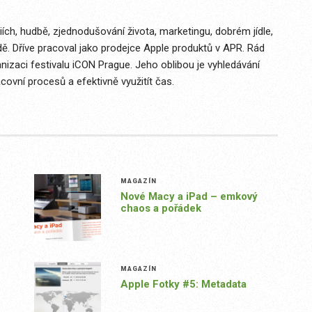
ích, hudbě, zjednodušování života, marketingu, dobrém jídle,
dě. Dříve pracoval jako prodejce Apple produktů v APR. Rád
izaci festivalu iCON Prague. Jeho oblibou je vyhledávání
covní procesů a efektivně využitít čas.
MAGAZÍN
Nové Macy a iPad – emkový
chaos a pořádek
MAGAZÍN
Apple Fotky #5: Metadata