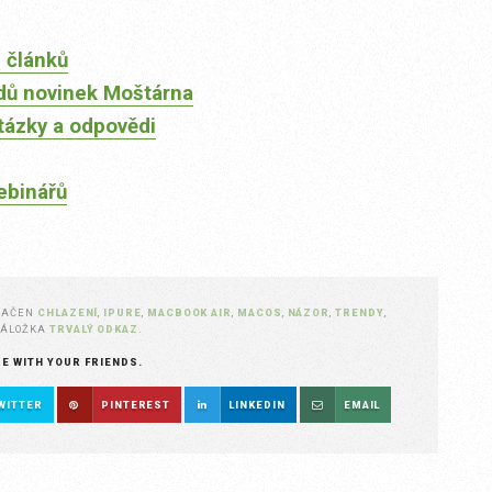
 článků
dů novinek Moštárna
tázky a odpovědi
ebinářů
NAČEN
CHLAZENÍ
,
IPURE
,
MACBOOK AIR
,
MACOS
,
NÁZOR
,
TRENDY
,
 ZÁLOŽKA
TRVALÝ ODKAZ
.
RE WITH YOUR FRIENDS.
WITTER
PINTEREST
LINKEDIN
EMAIL