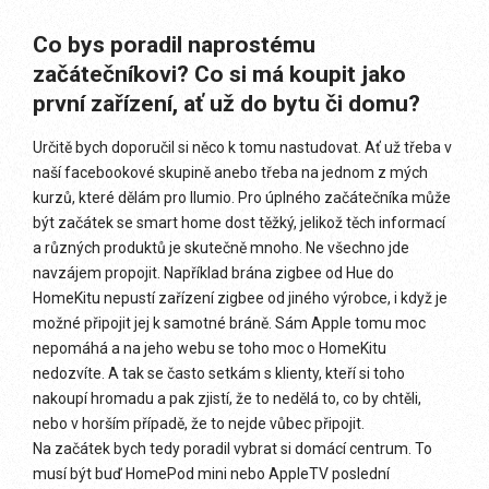
Co bys poradil naprostému
začátečníkovi? Co si má koupit jako
první zařízení, ať už do bytu či domu?
Určitě bych doporučil si něco k tomu nastudovat. Ať už třeba v
naší facebookové skupině anebo třeba na jednom z mých
kurzů, které dělám pro Ilumio. Pro úplného začátečníka může
být začátek se smart home dost těžký, jelikož těch informací
a různých produktů je skutečně mnoho. Ne všechno jde
navzájem propojit. Například brána zigbee od Hue do
HomeKitu nepustí zařízení zigbee od jiného výrobce, i když je
možné připojit jej k samotné bráně. Sám Apple tomu moc
nepomáhá a na jeho webu se toho moc o HomeKitu
nedozvíte. A tak se často setkám s klienty, kteří si toho
nakoupí hromadu a pak zjistí, že to nedělá to, co by chtěli,
nebo v horším případě, že to nejde vůbec připojit.
Na začátek bych tedy poradil vybrat si domácí centrum. To
musí být buď HomePod mini nebo AppleTV poslední