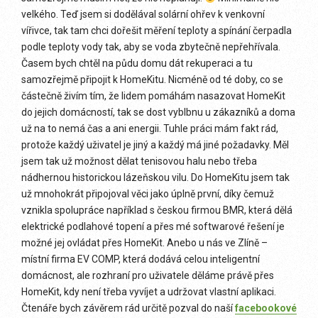
velkého. Teď jsem si dodělával solární ohřev k venkovní
vířivce, tak tam chci dořešit měření teploty a spínání čerpadla
podle teploty vody tak, aby se voda zbytečně nepřehřívala.
Časem bych chtěl na půdu domu dát rekuperaci a tu
samozřejmě připojit k HomeKitu. Nicméně od té doby, co se
částečně živím tím, že lidem pomáhám nasazovat HomeKit
do jejich domácností, tak se dost vyblbnu u zákazníků a doma
už na to nemá čas a ani energii. Tuhle práci mám fakt rád,
protože každý uživatel je jiný a každý má jiné požadavky. Měl
jsem tak už možnost dělat tenisovou halu nebo třeba
nádhernou historickou lázeňskou vilu. Do HomeKitu jsem tak
už mnohokrát připojoval věci jako úplně první, díky čemuž
vznikla spolupráce například s českou firmou BMR, která dělá
elektrické podlahové topení a přes mé softwarové řešení je
možné jej ovládat přes HomeKit. Anebo u nás ve Zlíně –
místní firma EV COMP, která dodává celou inteligentní
domácnost, ale rozhraní pro uživatele děláme právě přes
HomeKit, kdy není třeba vyvíjet a udržovat vlastní aplikaci.
Čtenáře bych závěrem rád určitě pozval do naší
facebookové