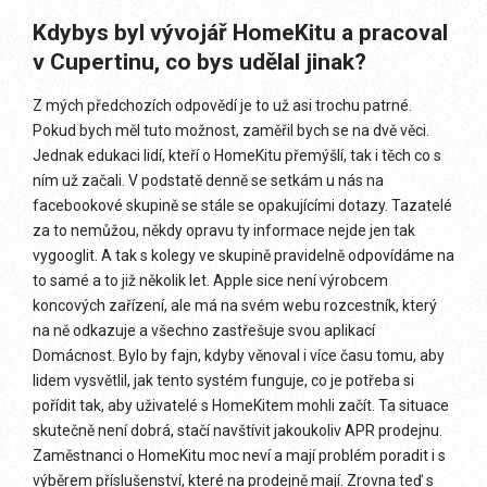
Kdybys byl vývojář HomeKitu a pracoval
v Cupertinu, co bys udělal jinak?
Z mých předchozích odpovědí je to už asi trochu patrné.
Pokud bych měl tuto možnost, zaměřil bych se na dvě věci.
Jednak edukaci lidí, kteří o HomeKitu přemýšlí, tak i těch co s
ním už začali. V podstatě denně se setkám u nás na
facebookové skupině se stále se opakujícími dotazy. Tazatelé
za to nemůžou, někdy opravu ty informace nejde jen tak
vygooglit. A tak s kolegy ve skupině pravidelně odpovídáme na
to samé a to již několik let. Apple sice není výrobcem
koncových zařízení, ale má na svém webu rozcestník, který
na ně odkazuje a všechno zastřešuje svou aplikací
Domácnost. Bylo by fajn, kdyby věnoval i více času tomu, aby
lidem vysvětlil, jak tento systém funguje, co je potřeba si
pořídit tak, aby uživatelé s HomeKitem mohli začít. Ta situace
skutečně není dobrá, stačí navštívit jakoukoliv APR prodejnu.
Zaměstnanci o HomeKitu moc neví a mají problém poradit i s
výběrem příslušenství, které na prodejně mají. Zrovna teď s