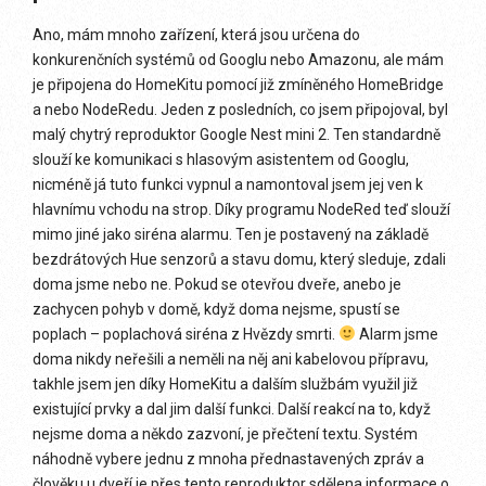
Ano, mám mnoho zařízení, která jsou určena do
konkurenčních systémů od Googlu nebo Amazonu, ale mám
je připojena do HomeKitu pomocí již zmíněného HomeBridge
a nebo NodeRedu. Jeden z posledních, co jsem připojoval, byl
malý chytrý reproduktor Google Nest mini 2. Ten standardně
slouží ke komunikaci s hlasovým asistentem od Googlu,
nicméně já tuto funkci vypnul a namontoval jsem jej ven k
hlavnímu vchodu na strop. Díky programu NodeRed teď slouží
mimo jiné jako siréna alarmu. Ten je postavený na základě
bezdrátových Hue senzorů a stavu domu, který sleduje, zdali
doma jsme nebo ne. Pokud se otevřou dveře, anebo je
zachycen pohyb v domě, když doma nejsme, spustí se
poplach – poplachová siréna z Hvězdy smrti.
Alarm jsme
doma nikdy neřešili a neměli na něj ani kabelovou přípravu,
takhle jsem jen díky HomeKitu a dalším službám využil již
existující prvky a dal jim další funkci. Další reakcí na to, když
nejsme doma a někdo zazvoní, je přečtení textu. Systém
náhodně vybere jednu z mnoha přednastavených zpráv a
člověku u dveří je přes tento reproduktor sdělena informace o