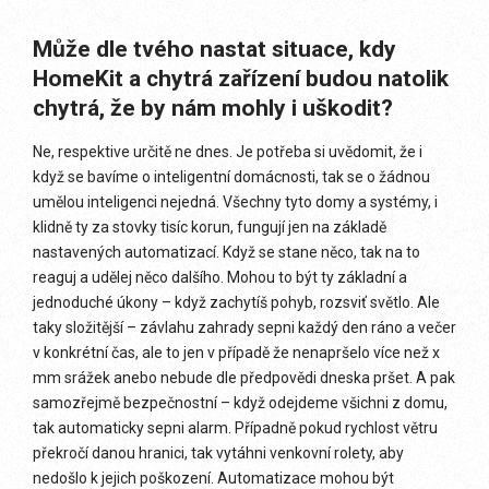
Může dle tvého nastat situace, kdy
HomeKit a chytrá zařízení budou natolik
chytrá, že by nám mohly i uškodit?
Ne, respektive určitě ne dnes. Je potřeba si uvědomit, že i
když se bavíme o inteligentní domácnosti, tak se o žádnou
umělou inteligenci nejedná. Všechny tyto domy a systémy, i
klidně ty za stovky tisíc korun, fungují jen na základě
nastavených automatizací. Když se stane něco, tak na to
reaguj a udělej něco dalšího. Mohou to být ty základní a
jednoduché úkony – když zachytíš pohyb, rozsviť světlo. Ale
taky složitější – závlahu zahrady sepni každý den ráno a večer
v konkrétní čas, ale to jen v případě že nenapršelo více než x
mm srážek anebo nebude dle předpovědi dneska pršet. A pak
samozřejmě bezpečnostní – když odejdeme všichni z domu,
tak automaticky sepni alarm. Případně pokud rychlost větru
překročí danou hranici, tak vytáhni venkovní rolety, aby
nedošlo k jejich poškození. Automatizace mohou být