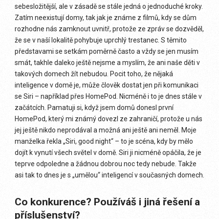
sebesložitější, ale v zásadě se stále jedná o jednoduché kroky.
Zatím neexistují domy, tak jak je známe z filmů, kdy se dům
rozhodne nás zamknout uvnitř, protože ze zpráv se dozvěděl,
že se v naší lokalitě pohybuje uprchlý trestanec. S těmito
představami se setkám poměrně často a vždy se jen musím
smát, takhle daleko ještě nejsme a myslím, že ani naše děti v
takových domech žít nebudou. Pocit toho, že nějaká
inteligence v domě je, může člověk dostat jen při komunikaci
se Siri – například přes HomePod. Nicméně i to je dnes stále v
začátcích. Pamatuji si, když jsem domů donesl první
HomePod, který mi známý dovezl ze zahraničí, protože u nás
jej ještě nikdo neprodával a možná ani ještě ani neměl. Moje
manželka řekla „Siri, good night“ – to je scéna, kdy by mělo
dojít k vynutí všech světel v domě. Siri ji nicméně opáčila, že je
teprve odpoledne a žádnou dobrou noc tedy nebude. Takže
asi tak to dnes je s „umělou“ inteligencí v současných domech.
Co konkurence? Používáš i jiná řešení a
příslušenství?