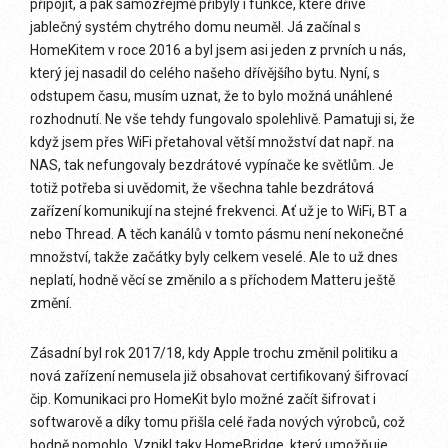
připojit, a pak samozřejmě přibyly i funkce, které dříve
jablečný systém chytrého domu neuměl. Já začínal s
HomeKitem v roce 2016 a byl jsem asi jeden z prvních u nás,
který jej nasadil do celého našeho dřívějšího bytu. Nyní, s
odstupem času, musím uznat, že to bylo možná unáhlené
rozhodnutí. Ne vše tehdy fungovalo spolehlivě. Pamatuji si, že
když jsem přes WiFi přetahoval větší množství dat např. na
NAS, tak nefungovaly bezdrátové vypínače ke světlům. Je
totiž potřeba si uvědomit, že všechna tahle bezdrátová
zařízení komunikují na stejné frekvenci. Ať už je to WiFi, BT a
nebo Thread. A těch kanálů v tomto pásmu není nekonečné
množství, takže začátky byly celkem veselé. Ale to už dnes
neplatí, hodně věcí se změnilo a s příchodem Matteru ještě
změní.
Zásadní byl rok 2017/18, kdy Apple trochu změnil politiku a
nová zařízení nemusela již obsahovat certifikovaný šifrovací
čip. Komunikaci pro HomeKit bylo možné začít šifrovat i
softwarově a díky tomu přišla celé řada nových výrobců, což
hodně pomohlo. Vznikl taky HomeBridge, který umožňuje