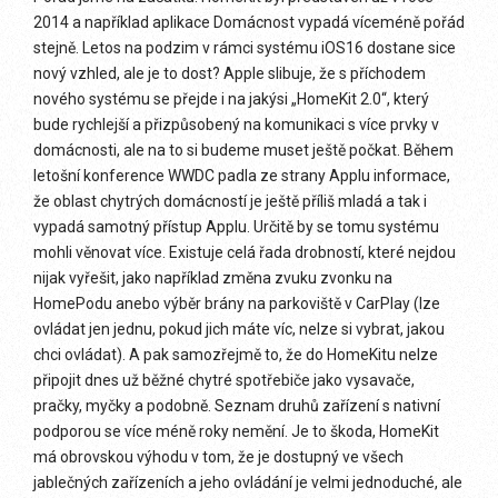
2014 a například aplikace Domácnost vypadá víceméně pořád
stejně. Letos na podzim v rámci systému iOS16 dostane sice
nový vzhled, ale je to dost? Apple slibuje, že s příchodem
nového systému se přejde i na jakýsi „HomeKit 2.0“, který
bude rychlejší a přizpůsobený na komunikaci s více prvky v
domácnosti, ale na to si budeme muset ještě počkat. Během
letošní konference WWDC padla ze strany Applu informace,
že oblast chytrých domácností je ještě příliš mladá a tak i
vypadá samotný přístup Applu. Určitě by se tomu systému
mohli věnovat více. Existuje celá řada drobností, které nejdou
nijak vyřešit, jako například změna zvuku zvonku na
HomePodu anebo výběr brány na parkoviště v CarPlay (lze
ovládat jen jednu, pokud jich máte víc, nelze si vybrat, jakou
chci ovládat). A pak samozřejmě to, že do HomeKitu nelze
připojit dnes už běžné chytré spotřebiče jako vysavače,
pračky, myčky a podobně. Seznam druhů zařízení s nativní
podporou se více méně roky nemění. Je to škoda, HomeKit
má obrovskou výhodu v tom, že je dostupný ve všech
jablečných zařízeních a jeho ovládání je velmi jednoduché, ale