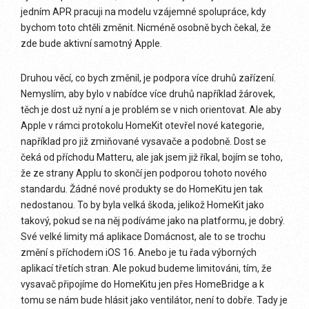
jedním APR pracuji na modelu vzájemné spolupráce, kdy
bychom toto chtěli změnit. Nicméně osobně bych čekal, že
zde bude aktivní samotný Apple.
Druhou věcí, co bych změnil, je podpora více druhů zařízení.
Nemyslím, aby bylo v nabídce více druhů například žárovek,
těch je dost už nyní a je problém se v nich orientovat. Ale aby
Apple v rámci protokolu HomeKit otevřel nové kategorie,
například pro již zmiňované vysavače a podobně. Dost se
čeká od příchodu Matteru, ale jak jsem již říkal, bojím se toho,
že ze strany Applu to skončí jen podporou tohoto nového
standardu. Žádné nové produkty se do HomeKitu jen tak
nedostanou. To by byla velká škoda, jelikož HomeKit jako
takový, pokud se na něj podíváme jako na platformu, je dobrý.
Své velké limity má aplikace Domácnost, ale to se trochu
změní s příchodem iOS 16. Anebo je tu řada výborných
aplikací třetích stran. Ale pokud budeme limitováni, tím, že
vysavač připojíme do HomeKitu jen přes HomeBridge a k
tomu se nám bude hlásit jako ventilátor, není to dobře. Tady je