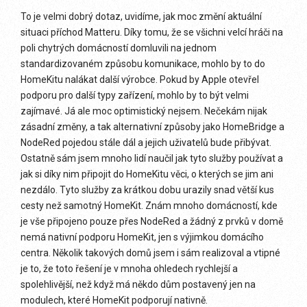
To je velmi dobrý dotaz, uvidíme, jak moc změní aktuální
situaci příchod Matteru. Díky tomu, že se všichni velcí hráči na
poli chytrých domácností domluvili na jednom
standardizovaném způsobu komunikace, mohlo by to do
HomeKitu nalákat další výrobce. Pokud by Apple otevřel
podporu pro další typy zařízení, mohlo by to být velmi
zajímavé. Já ale moc optimistický nejsem. Nečekám nijak
zásadní změny, a tak alternativní způsoby jako HomeBridge a
NodeRed pojedou stále dál a jejich uživatelů bude přibývat.
Ostatně sám jsem mnoho lidí naučil jak tyto služby používat a
jak si díky nim připojit do HomeKitu věci, o kterých se jim ani
nezdálo. Tyto služby za krátkou dobu urazily snad větší kus
cesty než samotný HomeKit. Znám mnoho domácností, kde
je vše připojeno pouze přes NodeRed a žádný z prvků v domě
nemá nativní podporu HomeKit, jen s výjimkou domácího
centra. Několik takových domů jsem i sám realizoval a vtipné
je to, že toto řešení je v mnoha ohledech rychlejší a
spolehlivější, než když má někdo dům postavený jen na
modulech, které HomeKit podporují nativně.