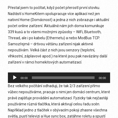
Přestal jsem to počítat, když počet přerostl první stovku.
Naštěstí s HomeKitem spolupracuje více aplikací než jen
nativní Home (Domácnost) a jedna z nich zobrazuje i aktuální
počet online zařízení. Aktuálně nám jich doma komunikuje
339 kusů a to všemi možnými způsoby – WiFi, Bluetooth,
Thread, ale i po kabelu (Ethernetu) a nebo ModBus TCP.
Samozřejmě – drtivou většinu zařízení nijak aktivně
nepoužívám. Velká část z nich jsou senzory (teplotní,
vlhkostní, záplavové apod.) na které jsou pak navázány další
zařízení v rámci homekitových automatizací.
Audio
00:00
00:00
přehrávač
Bez velkého počítání odhaduji, že tak 2/3 zařízení přímo
vůbec nepoužíváme, pracuje s nimi jen domácí centrum, které
právě zajišťuje provádění automatizací. Fyzicky tak nejčastěji
používáme různá tlačítka, která aktivují celou řadu scén.
Například jedno z tlačítek v obývacím pokoji zhasne všechna
světla, pustí televizi a Hue sync box, zatáhne roletu a spustí