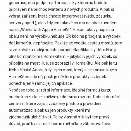
generace, oba podporují Thread, díky kterému budete
připraveni na příchod Matteru a nových produktů. A pak si
vybrat zařízení, která chcete integrovat (světlo, zásuvku,
senzory apod.), ale vždy jen takové co má na obalu uveden
nápis „Works with Apple HomeKit“. Pokud takový nápis na
obalu není, na výrobku nebude QR kód na připojení, a výrobek
do HomeKitu nepřipojíte. Pakliže se vydáte cestou mostů, tam
si ze začátku raději nechte poradit. Například systém Hue je
plně kompatibilní s HomeKitem – jakýkoliv jejich výrobek, co
připojíte na most Hue, se zobrazí i v HomeKitu. Ale pak je tu
třeba čínská Aqara, kdy jejich most, který sice komunikuje s
HomeKitem, do něj pustí je některé produkty a zbytek
ponechá jen v rámci jejich aplikace.
Nebát se toho, zjistit si informace, ideálně formou kurzu
anebo konzultace s někým, kdo tomu rozumí. Pořídit domácí
centrum, které zajistí vzdálený přístup a provádění
automatizací a pak už jen produkty, které mi
zjednoduší/ulehčí život. To by vlastně měl být ten pravý
důvod, proč by o smart home měl někdo vůbec uvažovat.