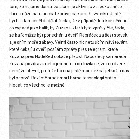
tom, že nejsme doma, že alarm je aktivní a že, pokud něco
chce, může nám nechat zprávu na kameře zvonku. Ještě
bych si tam chtěl dodělat funkci, že v případě detekce něčeho
co vypadá jako balík, by Zuzana, která tyto zprávy čte, řekla,
že balík může být ponechán u dveří. Repráček za šest stovek,
a je sním moře zábavy. Velmi často nic netušícím návštěvám,
které čekají u dveří, posílám zprávy přes telegram, které
Zuzana přes NodeRed dokáže přečíst. Naposledy kamaráda
Zuzana pozdravila jeho jménem a omluvila se, že mu dveře
nemůže otevřít, protože ho ona ještě moc nezná, jelikož u nás
byl poprvé. Baví mě si se smart home technologií hrát a
hledat, co všechno je možné.