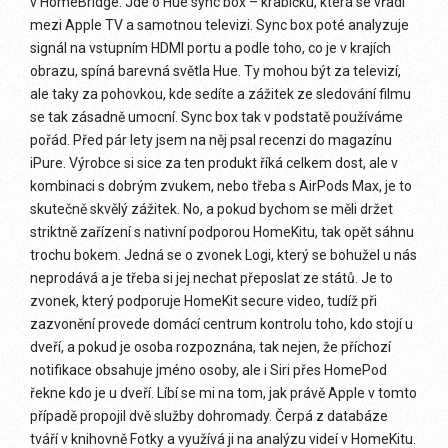
v HomeBridge. Jde o Hue sync box – krabičku, která se vřadí
mezi Apple TV a samotnou televizi. Sync box poté analyzuje
signál na vstupním HDMI portu a podle toho, co je v krajích
obrazu, spíná barevná světla Hue. Ty mohou být za televizí,
ale taky za pohovkou, kde sedíte a zážitek ze sledování filmu
se tak zásadně umocní. Sync box tak v podstatě používáme
pořád. Před pár lety jsem na něj psal recenzi do magazínu
iPure. Výrobce si sice za ten produkt říká celkem dost, ale v
kombinaci s dobrým zvukem, nebo třeba s AirPods Max, je to
skutečně skvělý zážitek. No, a pokud bychom se měli držet
striktně zařízení s nativní podporou HomeKitu, tak opět sáhnu
trochu bokem. Jedná se o zvonek Logi, který se bohužel u nás
neprodává a je třeba si jej nechat přeposlat ze států. Je to
zvonek, který podporuje HomeKit secure video, tudíž při
zazvonění provede domácí centrum kontrolu toho, kdo stojí u
dveří, a pokud je osoba rozpoznána, tak nejen, že příchozí
notifikace obsahuje jméno osoby, ale i Siri přes HomePod
řekne kdo je u dveří. Líbí se mi na tom, jak právě Apple v tomto
případě propojil dvě služby dohromady. Čerpá z databáze
tváří v knihovně Fotky a využívá ji na analýzu videí v HomeKitu.