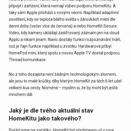
připojit i zařízení, která nemají vůbec podporu HomeKitu. A
taky sám Apple přichází s novými věcmi. Například adaptivní
osvětlení, kdy se teplota bílého světla v žárovkách mění dle
denní doby (večer více do červena) a nebo HomeKit Secure
Video, kdy kamery ukládají zašifrovaný záznam jen na cloud
Applu a nikam jinam. Navíc dostaly funkci rozpoznávání tváří,
což je fajn funkce například u zvonku. Hardwarově přibyl
HomePod mini, který spolu s novou Apple TV dostal podporu
Thread komunikace.
Nic z toho dozajista není žádným technologickým zlomem,
ale jsou to malé krůčky, díky kterým HomeKit za těch 6 let ušel
celkem kus cesty. Nicméně – myslím si, že by mohl být ještě
mnohem dál.
Jaký je dle tvého aktuální stav
HomeKitu jako takového?
Pořád jsme na začátku. HomeKit byl představen už v roce