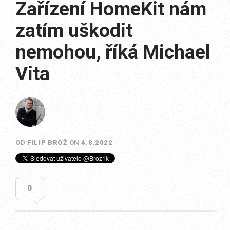
Zařízení HomeKit nám
zatím uškodit
nemohou, říká Michael
Vita
OD
FILIP BROŽ
ON
4.8.2022
0