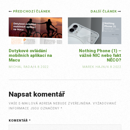
Post
PŘEDCHOZÍ ČLÁNEK
DALŠÍ ČLÁNEK
navigation
Dotykové ovládání
Nothing Phone (1) –
mobilních aplikací na
vážně NIC nebo fakt
Macu
NĚCO?
MICHAL RADA
/
4.8.2022
MAREK HAJN
/
4.8.2022
Napsat komentář
VAŠE E-MAILOVÁ ADRESA NEBUDE ZVEŘEJNĚNA.
VYŽADOVANÉ
INFORMACE JSOU OZNAČENY
*
KOMENTÁŘ
*