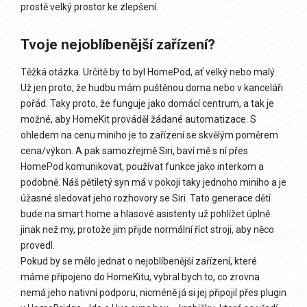
prostě velký prostor ke zlepšení.
Tvoje nejoblíbenější zařízení?
Těžká otázka. Určitě by to byl HomePod, ať velký nebo malý.
Už jen proto, že hudbu mám puštěnou doma nebo v kanceláři
pořád. Taky proto, že funguje jako domácí centrum, a tak je
možné, aby HomeKit prováděl žádané automatizace. S
ohledem na cenu miniho je to zařízení se skvělým poměrem
cena/výkon. A pak samozřejmě Siri, baví mě s ní přes
HomePod komunikovat, používat funkce jako interkom a
podobně. Náš pětiletý syn má v pokoji taky jednoho miniho a je
úžasné sledovat jeho rozhovory se Siri. Tato generace dětí
bude na smart home a hlasové asistenty už pohlížet úplně
jinak než my, protože jim přijde normální říct stroji, aby něco
provedl.
Pokud by se mělo jednat o nejoblíbenější zařízení, které
máme připojeno do HomeKitu, vybral bych to, co zrovna
nemá jeho nativní podporu, nicméně já si jej připojil přes plugin