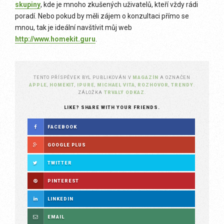
skupiny
, kde je mnoho zkušených uživatelů, kteří vždy rádi
poradí. Nebo pokud by měli zájem o konzultaci přímo se
mnou, tak je ideální navštívit můj web
http://www.homekit.guru
.
TENTO PŘÍSPĚVEK BYL PUBLIKOVÁN V
MAGAZÍN
A OZNAČEN
APPLE
,
HOMEKIT
,
IPURE
,
MICHAEL VITA
,
ROZHOVOR
,
TRENDY
.
ZÁLOŽKA
TRVALÝ ODKAZ
.
LIKE? SHARE WITH YOUR FRIENDS.
FACEBOOK
GOOGLE PLUS
TWITTER
PINTEREST
LINKEDIN
EMAIL