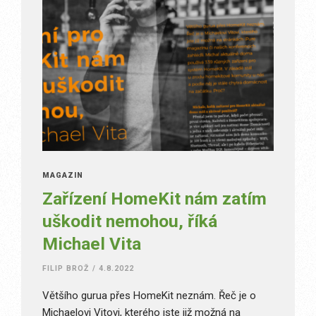
MAGAZÍN
Zařízení HomeKit nám zatím
uškodit nemohou, říká
Michael Vita
FILIP BROŽ
/
4.8.2022
Většího gurua přes HomeKit neznám. Řeč je o
Michaelovi Vitovi, kterého jste již možná na