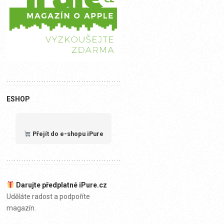
ESHOP
Přejít do e-shopu iPure
Darujte předplatné iPure.cz
Uděláte radost a podpoříte
magazín.