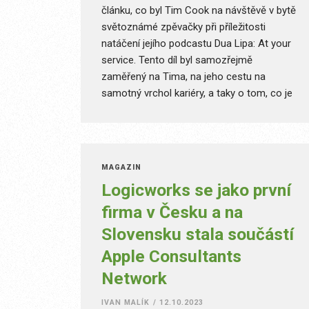
článku, co byl Tim Cook na návštěvě v bytě
světoznámé zpěvačky při příležitosti
natáčení jejího podcastu Dua Lipa: At your
service. Tento díl byl samozřejmě
zaměřený na Tima, na jeho cestu na
samotný vrchol kariéry, a taky o tom, co je
potřeba k vedení největší společnosti na
světě.
MAGAZÍN
Logicworks se jako první
firma v Česku a na
Slovensku stala součástí
Apple Consultants
Network
IVAN MALÍK
/
12.10.2023