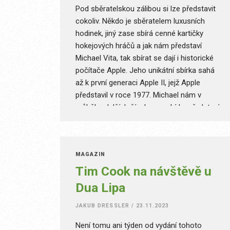
Pod sběratelskou zálibou si lze představit
cokoliv. Někdo je sběratelem luxusních
hodinek, jiný zase sbírá cenné kartičky
hokejových hráčů a jak nám představí
Michael Vita, tak sbírat se dají i historické
počítače Apple. Jeho unikátní sbírka sahá
až k první generaci Apple II, jejž Apple
představil v roce 1977. Michael nám v
průběhu dalších čísel svou sbírku představí,
ale na úvod začneme s rozhovorem.
MAGAZÍN
Tim Cook na návštěvě u
Dua Lipa
JAKUB DRESSLER
/
23.11.2023
Není tomu ani týden od vydání tohoto