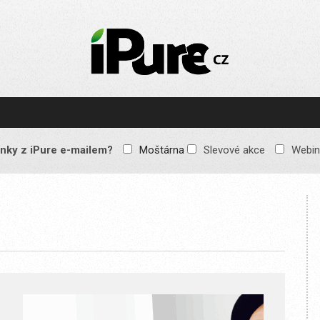
IPURE.CZ
Prémiový Apple e-
magazín, který vychází
každý týden. Žádné
reklamy, žádné
spekulace, jen čistý
obsah pro všechny
nky z iPure e-mailem?
Moštárna
Slevové akce
Webin
Apple fandy. Recenze,
komentáře a praktické
návody, jak začlenit
Apple zařízení do
každodenního života.