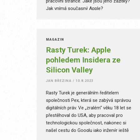
pracovní stránce. Jaké jsou jeho zážitky?
Jak vnímá současný Apple?
MAGAZÍN
Rasty Turek: Apple
pohledem Insidera ze
Silicon Valley
JAN BŘEZINA
/
10.8.2023
Rasty Turek je generálním ředitelem
společnosti Pex, která se zabývá správou
digitálních práv. Ve „zralém“ věku 18 let se
přestěhoval do USA, aby pracoval pro
technologickou společnost, nakonec si
našel cestu do Googlu jako inženýr ještě
dřív, než to bylo cool. Od té doby založil