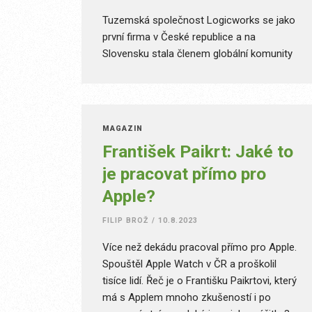
Tuzemská společnost Logicworks se jako
první firma v České republice a na
Slovensku stala členem globální komunity
Apple Consultants Network. Členství v ACN
zvyšuje dostupnost a kvalitu služeb v
oblasti technologických řešení společnosti
Apple na obou trzích.
MAGAZÍN
František Paikrt: Jaké to
je pracovat přímo pro
Apple?
FILIP BROŽ
/
10.8.2023
Více než dekádu pracoval přímo pro Apple.
Spouštěl Apple Watch v ČR a proškolil
tisíce lidí. Řeč je o Františku Paikrtovi, který
má s Applem mnoho zkušeností i po