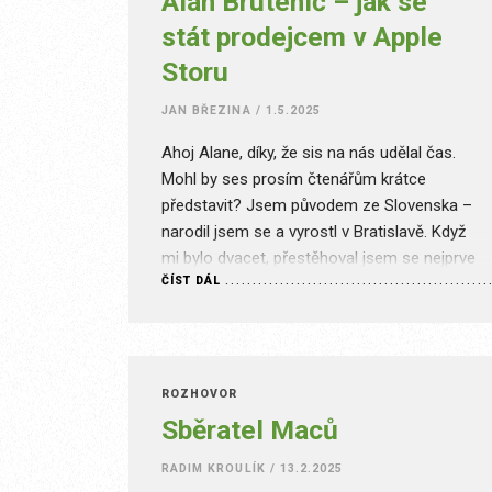
Alan Brutenič – jak se
stát prodejcem v Apple
Storu
JAN BŘEZINA
/
1.5.2025
Ahoj Alane, díky, že sis na nás udělal čas.
Mohl by ses prosím čtenářům krátce
představit? Jsem původem ze Slovenska –
narodil jsem se a vyrostl v Bratislavě. Když
mi bylo dvacet, přestěhoval jsem se nejprve
ČÍST DÁL
do Prahy a později, v roce 2004, do irského
Dublinu. Studoval jsem grafiku a tisk, takže
jsem už na…
ROZHOVOR
Sběratel Maců
RADIM KROULÍK
/
13.2.2025