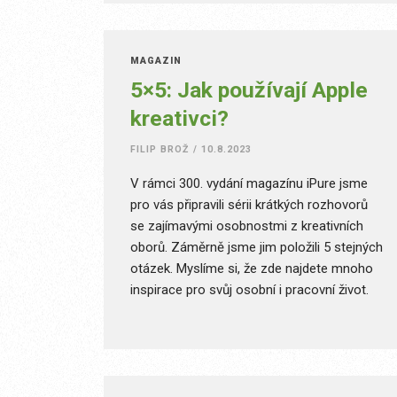
několik firem v oblasti digitální bezpečnosti,
zábavy a autorských práv.
MAGAZÍN
5×5: Jak používají Apple
kreativci?
FILIP BROŽ
/
10.8.2023
V rámci 300. vydání magazínu iPure jsme
pro vás připravili sérii krátkých rozhovorů
se zajímavými osobnostmi z kreativních
oborů. Záměrně jsme jim položili 5 stejných
otázek. Myslíme si, že zde najdete mnoho
inspirace pro svůj osobní i pracovní život.