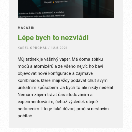
MAGAZÍN
Lépe bych to nezvládl
KAREL OPRCHAL
/
12.8.2021
Můj tatínek je vášnivý vaper. Má doma sbírku
modů a atomizérů a ze všeho nejvíc ho baví
objevovat nové konfigurace a zajímavé
kombinace, které mají vždy podávat chuť svým
unikátním způsobem. Já bych to ale nikdy nedělal.
Nemám zájem trávit čas studováním a
experimentováním, čehož výsledek stejně
nedocením. I to je také důvod, proč si nestavím
počítač.