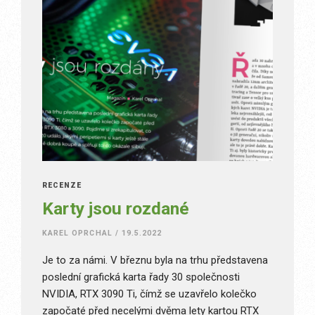
RECENZE
Karty jsou rozdané
KAREL OPRCHAL
/
19.5.2022
Je to za námi. V březnu byla na trhu představena
poslední grafická karta řady 30 společnosti
NVIDIA, RTX 3090 Ti, čímž se uzavřelo kolečko
započaté před necelými dvěma lety kartou RTX