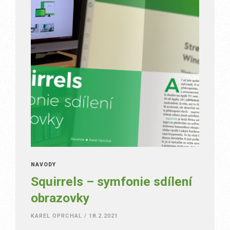
NÁVODY
Squirrels – symfonie sdílení
obrazovky
KAREL OPRCHAL
/
18.2.2021