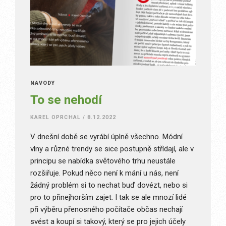
NÁVODY
To se nehodí
KAREL OPRCHAL
/
8.12.2022
V dnešní době se vyrábí úplně všechno. Módní
vlny a různé trendy se sice postupně střídají, ale v
principu se nabídka světového trhu neustále
rozšiřuje. Pokud něco není k mání u nás, není
žádný problém si to nechat buď dovézt, nebo si
pro to přinejhorším zajet. I tak se ale mnozí lidé
při výběru přenosného počítače občas nechají
svést a koupí si takový, který se pro jejich účely