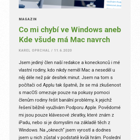
MAGAZÍN
Co mi chybí ve Windows aneb
Kde všude má Mac navrch
KAREL OPRCHAL
/
11.6.2020
Jsem jediný člen naší redakce a koneckonců i mé
vlastní rodiny, kdo nikdy neměl Mac a neseděl u
něj déle než pár desítek minut. Jsem na tom s
počítači od Applu tak špatně, že se má zkušenost
s macOS omezuje pouze na pokusy pomoci
členům rodiny řešit banální problémy, k jejichž
řešení běžně využívám Podporu Apple. Povědomé
mi jsou pouze klávesové zkratky, které znám z
iPadu, nebo si je domyslím na základě těch z
Windows. Na „oknech“ jsem vyrostl a dodnes
jsem u nich zůstal v podstatě kvůli hrám. Poslední