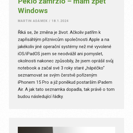
Peklo zamrzlo – mám zpět
Windows
MARTIN ADÁMEK
/
18.1.2024
Říká se, že změna je život. Ačkoliv patřím k
zapřisáhlým příznivcům společnosti Apple a na
jakékoliv jiné operační systémy než mé vyvolené
iOS/iPadOS jsem se neodvážil ani pomyslet,
okolnosti nakonec způsobily, že jsem oprášil svůj
notebook a začal své 3 roky staré „hápéčko“
seznamovat se svým čerstvě pořízeným
iPhonem 15 Pro a již poněkud postarším iPadem
Air. A jak tato seznamka dopadla, tak právě o tom
budou následující řádky.