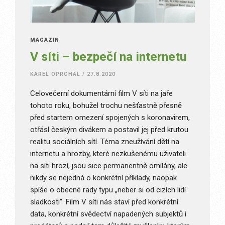
MAGAZÍN
V síti – bezpečí na internetu
KAREL OPRCHAL
/
27.8.2020
Celovečerní dokumentární film V síti na jaře
tohoto roku, bohužel trochu nešťastně přesně
před startem omezení spojených s koronavirem,
otřásl českým divákem a postavil jej před krutou
realitu sociálních sítí. Téma zneužívání dětí na
internetu a hrozby, které nezkušenému uživateli
na síti hrozí, jsou sice permanentně omílány, ale
nikdy se nejedná o konkrétní příklady, naopak
spíše o obecné rady typu „neber si od cizích lidí
sladkosti“. Film V síti nás staví před konkrétní
data, konkrétní svědectví napadených subjektů i