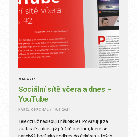
MAGAZÍN
Sociální sítě včera a dnes –
YouTube
KAREL OPRCHAL
/
19.8.2021
Televizi už nesleduju několik let. Považuji ji za
zastaralé a dnes již přežité médium, které se
nanejvýš hodí jako podkres do čekáren a jiných