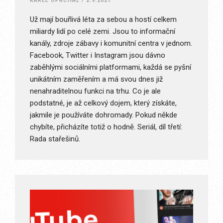
KAREL OPRCHAL
/
2.9.2021
Už mají bouřlivá léta za sebou a hostí celkem
miliardy lidí po celé zemi. Jsou to informační
kanály, zdroje zábavy i komunitní centra v jednom.
Facebook, Twitter i Instagram jsou dávno
zaběhlými sociálními platformami, každá se pyšní
unikátním zaměřením a má svou dnes již
nenahraditelnou funkci na trhu. Co je ale
podstatné, je až celkový dojem, který získáte,
jakmile je používáte dohromady. Pokud někde
chybíte, přicházíte totiž o hodně. Seriál, díl třetí:
Rada stařešinů.