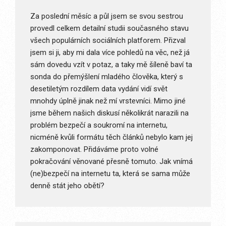
Za poslední měsíc a půl jsem se svou sestrou
provedl celkem detailní studii současného stavu
všech populárních sociálních platforem. Přizval
jsem si ji, aby mi dala více pohledů na věc, než já
sám dovedu vzít v potaz, a taky mě šíleně baví ta
sonda do přemýšlení mladého člověka, který s
desetiletým rozdílem data vydání vidí svět
mnohdy úplně jinak než mí vrstevníci. Mimo jiné
jsme během našich diskusí několikrát narazili na
problém bezpečí a soukromí na internetu,
nicméně kvůli formátu těch článků nebylo kam jej
zakomponovat. Přidáváme proto volné
pokračování věnované přesně tomuto. Jak vnímá
(ne)bezpečí na internetu ta, která se sama může
denně stát jeho obětí?