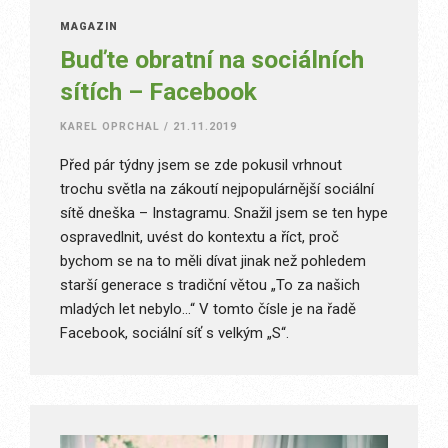
MAGAZÍN
Buďte obratní na sociálních
sítích – Facebook
KAREL OPRCHAL
/
21.11.2019
Před pár týdny jsem se zde pokusil vrhnout
trochu světla na zákoutí nejpopulárnější sociální
sítě dneška – Instagramu. Snažil jsem se ten hype
ospravedlnit, uvést do kontextu a říct, proč
bychom se na to měli dívat jinak než pohledem
starší generace s tradiční větou „To za našich
mladých let nebylo…“ V tomto čísle je na řadě
Facebook, sociální síť s velkým „S“.