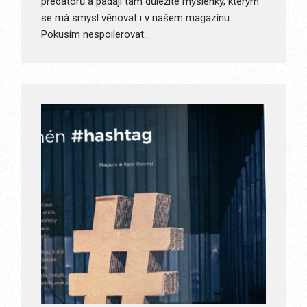
predátorů a padají tam důležité myšlenky, kterým
se má smysl věnovat i v našem magazínu.
Pokusím nespoilerovat…