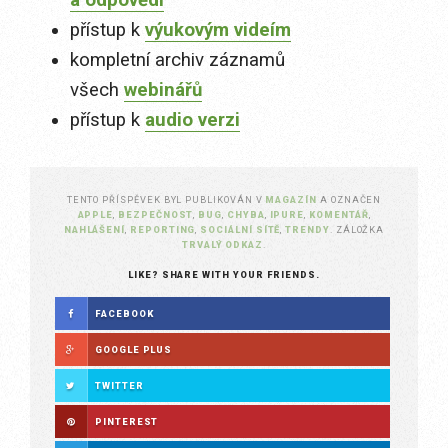
přístup k
výukovým videím
kompletní archiv záznamů
všech
webinářů
přístup k
audio verzi
TENTO PŘÍSPĚVEK BYL PUBLIKOVÁN V
MAGAZÍN
A OZNAČEN
APPLE
,
BEZPEČNOST
,
BUG
,
CHYBA
,
IPURE
,
KOMENTÁŘ
,
NAHLÁŠENÍ
,
REPORTING
,
SOCIÁLNÍ SÍTĚ
,
TRENDY
. ZÁLOŽKA
TRVALÝ ODKAZ
.
LIKE? SHARE WITH YOUR FRIENDS.
FACEBOOK
GOOGLE PLUS
TWITTER
PINTEREST