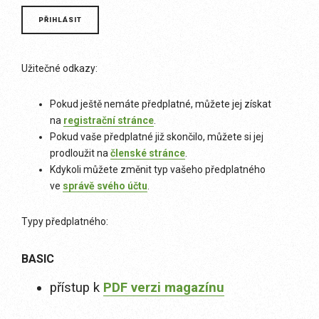
Užitečné odkazy:
Pokud ještě nemáte předplatné, můžete jej získat
na
registrační stránce
.
Pokud vaše předplatné již skončilo, můžete si jej
prodloužit na
členské stránce
.
Kdykoli můžete změnit typ vašeho předplatného
ve
správě svého účtu
.
Typy předplatného:
BASIC
přístup k
PDF verzi magazínu