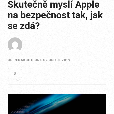
Skutečně myslí Apple
na bezpečnost tak, jak
se zdá?
OD
REDAKCE IPURE.CZ
ON
1.8.2019
0