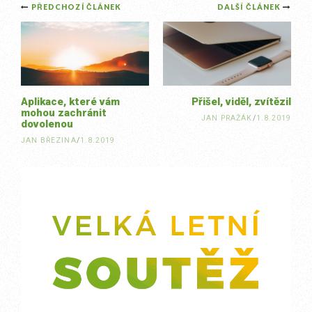
Post
PŘEDCHOZÍ ČLÁNEK
DALŠÍ ČLÁNEK
navigation
Aplikace, které vám
Přišel, viděl, zvítězil
mohou zachránit
JAN PRAŽÁK
/
1.8.2019
dovolenou
JAN BŘEZINA
/
1.8.2019