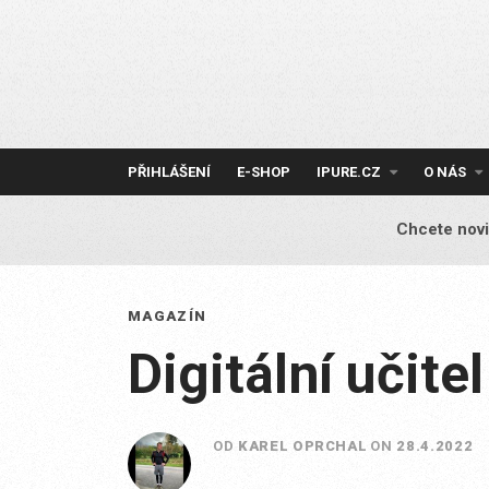
Skip
to
content
PŘIHLÁŠENÍ
E-SHOP
IPURE.CZ
O NÁS
Chcete novi
MAGAZÍN
Digitální učitel
OD
KAREL OPRCHAL
ON
28.4.2022