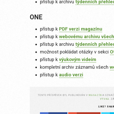
přístup k archivu
týdenních přehle
ONE
přístup k
PDF verzi magazínu
přístup k
webovému archivu všech
přístup k archivu
týdenních přehle
možnost pokládat otázky v sekci
O
přístup k
výukovým videím
kompletní archiv záznamů všech
w
přístup k
audio verzi
TENTO PŘÍSPĚVEK BYL PUBLIKOVÁN V
MAGAZÍN
A OZNA
VÝUKA
. 
LIKE? SHA