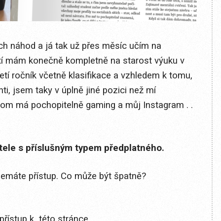
ých náhod a já tak už přes měsíc učím na
í mám konečně kompletně na starost výuku v
etí ročník včetně klasifikace a vzhledem k tomu,
nti, jsem taky v úplně jiné pozici než mí
 tom má pochopitelně gaming a můj Instagram . .
itele s příslušným typem předplatného.
 nemáte přístup. Co může být špatně?
přístup k této stránce