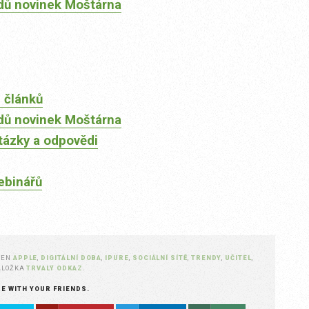
dů novinek Moštárna
 článků
dů novinek Moštárna
tázky a odpovědi
ebinářů
ČEN
APPLE
,
DIGITÁLNÍ DOBA
,
IPURE
,
SOCIÁLNÍ SÍTĚ
,
TRENDY
,
UČITEL
,
ZÁLOŽKA
TRVALÝ ODKAZ
.
RE WITH YOUR FRIENDS.