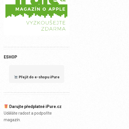
ESHOP
Přejít do e-shopu iPure
Darujte předplatné iPure.cz
Uděláte radost a podpoříte
magazín.