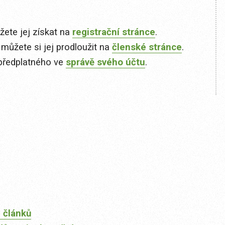
ete jej získat na
registrační stránce
.
 můžete si jej prodloužit na
členské stránce
.
předplatného ve
správě svého účtu
.
 článků