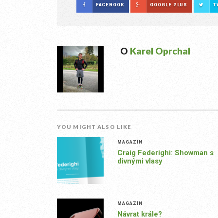
FACEBOOK
GOOGLE PLUS
T
O
Karel Oprchal
YOU MIGHT ALSO LIKE
MAGAZÍN
Craig Federighi: Showman s
divnými vlasy
MAGAZÍN
Návrat krále?