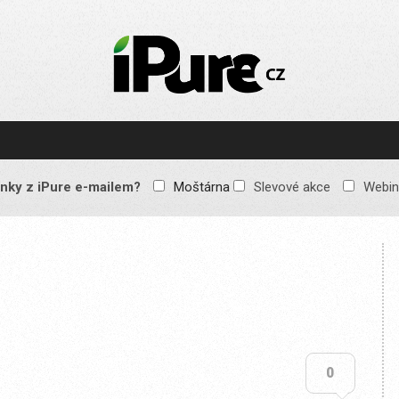
IPURE.CZ
Prémiový Apple e-
magazín, který vychází
každý týden. Žádné
reklamy, žádné
spekulace, jen čistý
obsah pro všechny
nky z iPure e-mailem?
Moštárna
Slevové akce
Webin
Apple fandy. Recenze,
komentáře a praktické
návody, jak začlenit
Apple zařízení do
každodenního života.
0