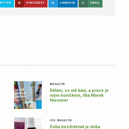
WITTER
PINTEREST
LINKEDIN
EMAIL
MAGAZÍN
Dělám, co mě baví, a práce je
mým koníčkem, říká Marek
Niessner
IOS
,
MAGAZÍN
Doba bezdrátová je doba