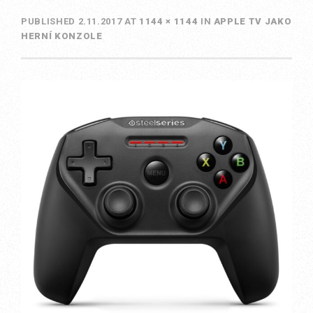
PUBLISHED
2.11.2017
AT
1144 × 1144
IN
APPLE TV JAKO
HERNÍ KONZOLE