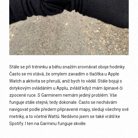
Stále se při tréninku a běhu snažím srovnávat oboje hodinky.
Často se mi stává, že omylem zavadím o tlačítka u Apple
Watch a aktivita se přeruší, aniž bych to věděl. Stále bojuji s
dotykovým ovládáním u Applu, zvlášť když mám špinavé či
zpocené ruce. S Garminem nemám jediný problém. Vše
funguje stále stejně, tedy dokonale. Často se nechávám
navigovat podle předem připravené mapy, sleduji všechny své
metriky, a to včetně Wattů. Nedávno jsem se také vrátil ke
Spotify. I ten na Garminu funguje skvěle.