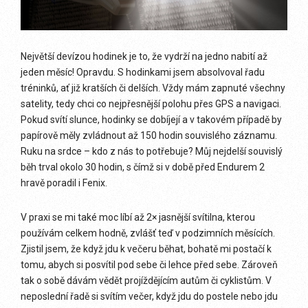
Největší devízou hodinek je to, že vydrží na jedno nabití až
jeden měsíc! Opravdu. S hodinkami jsem absolvoval řadu
tréninků, ať již kratších či delších. Vždy mám zapnuté všechny
satelity, tedy chci co nejpřesnější polohu přes GPS a navigaci.
Pokud svítí slunce, hodinky se dobíjejí a v takovém případě by
papírově měly zvládnout až 150 hodin souvislého záznamu.
Ruku na srdce – kdo z nás to potřebuje? Můj nejdelší souvislý
běh trval okolo 30 hodin, s čímž si v době před Endurem 2
hravě poradil i Fenix.
V praxi se mi také moc líbí až 2× jasnější svítilna, kterou
používám celkem hodně, zvlášť teď v podzimních měsících.
Zjistil jsem, že když jdu k večeru běhat, bohatě mi postačí k
tomu, abych si posvítil pod sebe či lehce před sebe. Zároveň
tak o sobě dávám vědět projíždějícím autům či cyklistům. V
neposlední řadě si svítím večer, když jdu do postele nebo jdu