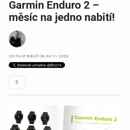
Garmin Enduro 2 –
měsíc na jedno nabití!
OD
FILIP BROŽ
ON
24.11.2022
0