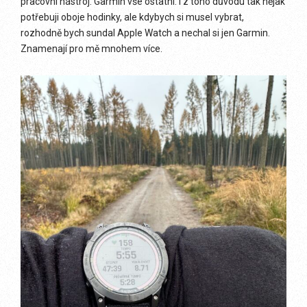
pracovní nástroj. Garmin vše ostatní. I z toho důvodu tak nějak
potřebuji oboje hodinky, ale kdybych si musel vybrat,
rozhodně bych sundal Apple Watch a nechal si jen Garmin.
Znamenají pro mě mnohem více.