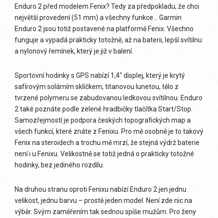
Enduro 2 před modelem Fenix? Tedy za předpokladu, že chci
největší provedení (51 mm) a všechny funkce… Garmin
Enduro 2 jsou totiž postavené na platformě Fenix. Všechno
funguje a vypadá prakticky totožně, až na baterii, lepší svítilnu
a nylonový řemínek, který je již v balení.
Sportovní hodinky s GPS nabízí 1,4″ displej, který je krytý
safírovým solárním sklíčkem, titanovou lunetou, tělo z
tvrzené polymeru se zabudovanou ledkovou svítilnou. Enduro
2 také poznáte podle zelené hradbičky tlačítka Start/Stop.
Samozřejmostí je podpora českých topografických map a
všech funkcí, které znáte z Fenixu. Pro mě osobně je to takový
Fenix na steroidech a trochu mě mrzí, že stejná výdrž baterie
není i u Fenixu. Velikostně se totiž jedná o prakticky totožné
hodinky, bez jediného rozdílu.
Na druhou stranu oproti Fenixu nabízí Enduro 2 jen jednu
velikost, jednu barvu – prostě jeden model. Není zde nic na
výběr. Svým zaměřením tak sednou spíše mužům. Pro ženy