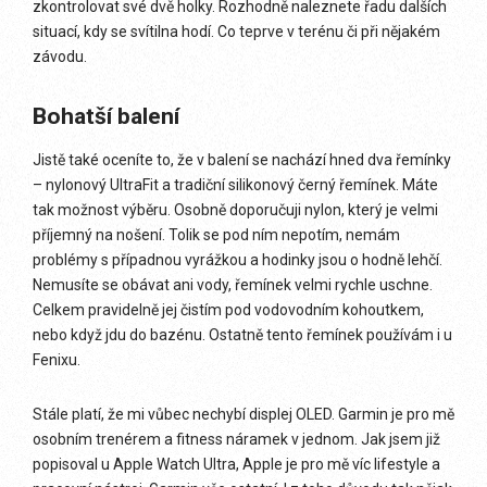
zkontrolovat své dvě holky. Rozhodně naleznete řadu dalších
situací, kdy se svítilna hodí. Co teprve v terénu či při nějakém
závodu.
Bohatší balení
Jistě také oceníte to, že v balení se nachází hned dva řemínky
– nylonový UltraFit a tradiční silikonový černý řemínek. Máte
tak možnost výběru. Osobně doporučuji nylon, který je velmi
příjemný na nošení. Tolik se pod ním nepotím, nemám
problémy s případnou vyrážkou a hodinky jsou o hodně lehčí.
Nemusíte se obávat ani vody, řemínek velmi rychle uschne.
Celkem pravidelně jej čistím pod vodovodním kohoutkem,
nebo když jdu do bazénu. Ostatně tento řemínek používám i u
Fenixu.
Stále platí, že mi vůbec nechybí displej OLED. Garmin je pro mě
osobním trenérem a fitness náramek v jednom. Jak jsem již
popisoval u Apple Watch Ultra, Apple je pro mě víc lifestyle a