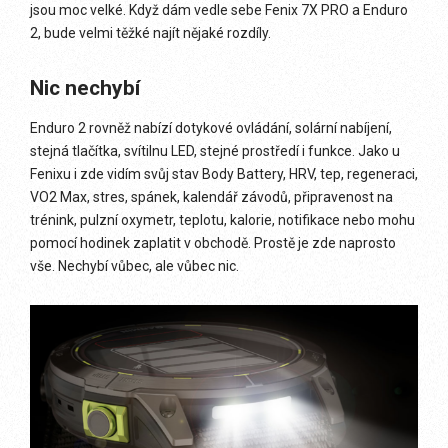
jsou moc velké. Když dám vedle sebe Fenix 7X PRO a Enduro
2, bude velmi těžké najít nějaké rozdíly.
Nic nechybí
Enduro 2 rovněž nabízí dotykové ovládání, solární nabíjení,
stejná tlačítka, svítilnu LED, stejné prostředí i funkce. Jako u
Fenixu i zde vidím svůj stav Body Battery, HRV, tep, regeneraci,
VO2 Max, stres, spánek, kalendář závodů, připravenost na
trénink, pulzní oxymetr, teplotu, kalorie, notifikace nebo mohu
pomocí hodinek zaplatit v obchodě. Prostě je zde naprosto
vše. Nechybí vůbec, ale vůbec nic.