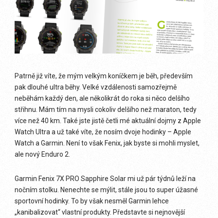
Patrně již víte, že mým velkým koníčkem je běh, především
pak dlouhé ultra běhy. Velké vzdálenosti samozřejmě
neběhám každý den, ale několikrát do roka si něco delšího
střihnu. Mám tím na mysli cokoliv delšího než maraton, tedy
více než 40 km. Také jste jistě četli mé aktuální dojmy z Apple
Watch Ultra a už také víte, že nosím dvoje hodinky – Apple
Watch a Garmin. Není to však Fenix, jak byste si mohli myslet,
ale nový Enduro 2.
Garmin Fenix 7X PRO Sapphire Solar mi už pár týdnů leží na
nočním stolku. Nenechte se mýlit, stále jsou to super úžasné
sportovní hodinky. To by však nesměl Garmin lehce
„kanibalizovat“ vlastní produkty. Představte si nejnovější