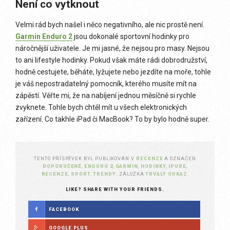
Není co vytknout
Velmi rád bych našel i něco negativního, ale nic prostě není.
Garmin Enduro 2
jsou dokonalé sportovní hodinky pro
náročnější uživatele. Je mi jasné, že nejsou pro masy. Nejsou
to ani lifestyle hodinky. Pokud však máte rádi dobrodružství,
hodně cestujete, běháte, lyžujete nebo jezdíte na moře, tohle
je váš nepostradatelný pomocník, kterého musíte mít na
zápěstí. Věřte mi, že na nabíjení jednou měsíčně si rychle
zvyknete. Tohle bych chtěl mít u všech elektronických
zařízení. Co takhle iPad či MacBook? To by bylo hodně super.
TENTO PŘÍSPĚVEK BYL PUBLIKOVÁN V
RECENZE
A OZNAČEN
DOPORUČENÉ
,
ENDURO 2
,
GARMIN
,
HODINKY
,
IPURE
,
RECENZE
,
SPORT
,
TRENDY
. ZÁLOŽKA
TRVALÝ ODKAZ
.
LIKE? SHARE WITH YOUR FRIENDS.
FACEBOOK
GOOGLE PLUS