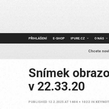
Skip
to
content
PŘIHLÁŠENÍ
E-SHOP
IPURE.CZ
O NÁS
Chcete novi
Snímek obrazo
v 22.33.20
PUBLISHED
12.2.2025
AT
1604 × 1022
IN
KEYNOT