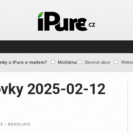
IPURE.CZ
Prémiový Apple e-
magazín, který vychází
každý týden. Žádné
reklamy, žádné
spekulace, jen čistý
obsah pro všechny
nky z iPure e-mailem?
Moštárna
Slevové akce
Webin
Apple fandy. Recenze,
komentáře a praktické
návody, jak začlenit
Apple zařízení do
vky 2025-02-12
každodenního života.
E – REVOLUCE