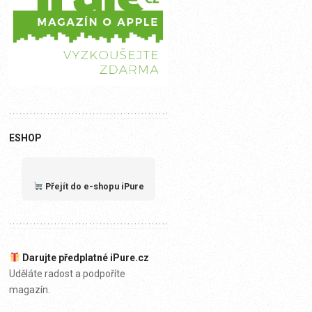
ESHOP
Přejít do e-shopu iPure
Darujte předplatné iPure.cz
Uděláte radost a podpoříte
magazín.