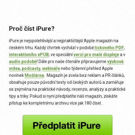
Proč číst iPure?
iPure je nejspolehlivější a nejpraktičtější Apple magazín na
českém trhu. Každý čtvrtek vychází v podobě
tiskového PDF
,
interaktivního ePUB
, ve speciální
verzi pro malé displeje
a v
audio podobě
! Dále pro naše čtenáře připravujeme
výuková
videa
,
podcasty
,
webináře
nebo týdenní přehled Apple
novinek
Moštárna
. Magazín je zcela bez reklam a PR článků,
obsahuje pouze původní texty od českých autorů a zaměřuje
se zejména na praktické návody, recenze, analýzy a praktické
tipy a triky. Pokud si nyní předplatíte náš magazín, získáte
přístup ke kompletnímu archivu více jak 180 čísel.