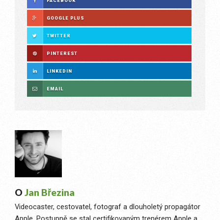
FACEBOOK
GOOGLE PLUS
TWITTER
PINTEREST
LINKEDIN
EMAIL
O
Jan Březina
Videocaster, cestovatel, fotograf a dlouholetý propagátor
Apple. Postupně se stal certifikovaným trenérem Apple a