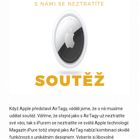
Když Apple představil AirTagy, věděli jsme, že o ně musíme
udělat soutěž. Věříme, že stejně jako s AirTagy už neztratíte
své věci, tak s iPurem se neztratíte ve světě Apple technologií.
Magazín iPure totiž stejně jako AirTag nabízí kombinaci skvělé
funkčnosti s unikátním designem. Vyberte si libovolné