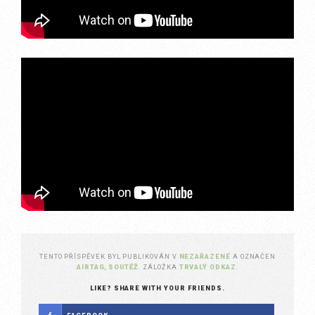
TENTO PŘÍSPĚVEK BYL PUBLIKOVÁN V
NEZAŘAZENÉ
A OZNAČEN
AIRTAG
,
SOUTĚŽ
. ZÁLOŽKA
TRVALÝ ODKAZ
.
LIKE? SHARE WITH YOUR FRIENDS.