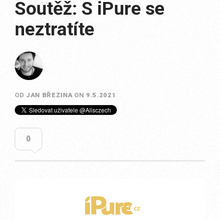
Soutěž: S iPure se
neztratíte
OD
JAN BŘEZINA
ON
9.5.2021
0