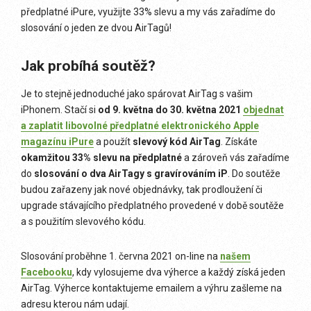
předplatné iPure, využijte 33% slevu a my vás zařadíme do
slosování o jeden ze dvou AirTagů!
Jak probíhá soutěž?
Je to stejně jednoduché jako spárovat AirTag s vašim
iPhonem. Stačí si
od 9. května do 30. května 2021
objednat
a zaplatit libovolné předplatné elektronického Apple
magazínu iPure
a použít
slevový kód AirTag
. Získáte
okamžitou 33% slevu na předplatné
a zároveň vás zařadíme
do
slosování o dva AirTagy s gravírováním iP
. Do soutěže
budou zařazeny jak nové objednávky, tak prodloužení či
upgrade stávajícího předplatného provedené v době soutěže
a s použitím slevového kódu.
Slosování proběhne 1. června 2021 on-line na
našem
Facebooku
, kdy vylosujeme dva výherce a každý získá jeden
AirTag. Výherce kontaktujeme emailem a výhru zašleme na
adresu kterou nám udají.