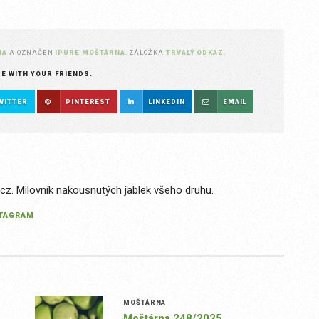
NA
A OZNAČEN
IPURE MOŠTÁRNA
. ZÁLOŽKA
TRVALÝ ODKAZ
.
RE WITH YOUR FRIENDS.
WITTER
PINTEREST
LINKEDIN
EMAIL
.cz. Milovník nakousnutých jablek všeho druhu.
STAGRAM
MOŠTÁRNA
Moštárna 248/2025