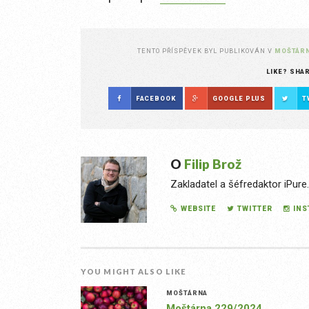
TENTO PŘÍSPĚVEK BYL PUBLIKOVÁN V
MOŠTÁR
LIKE? SHA
FACEBOOK
GOOGLE PLUS
T
O
Filip Brož
Zakladatel a šéfredaktor iPure
WEBSITE
TWITTER
IN
YOU MIGHT ALSO LIKE
MOŠTÁRNA
Moštárna 229/2024