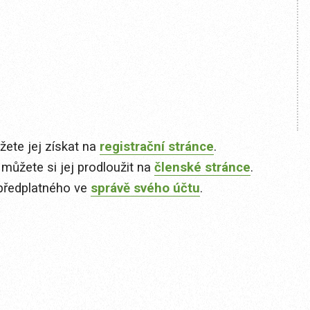
ete jej získat na
registrační stránce
.
 můžete si jej prodloužit na
členské stránce
.
předplatného ve
správě svého účtu
.