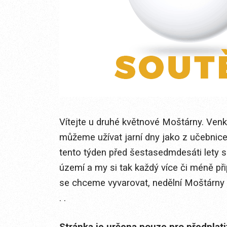
Vítejte u druhé květnové Moštárny. Venku
můžeme užívat jarní dny jako z učebnic
tento týden před šestasedmdesáti lety 
území a my si tak každý více či méně p
se chceme vyvarovat, nedělní Moštárny
. .