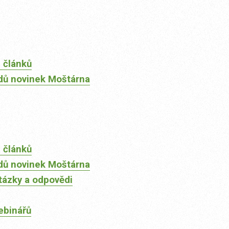
 článků
dů novinek Moštárna
 článků
dů novinek Moštárna
tázky a odpovědi
ebinářů