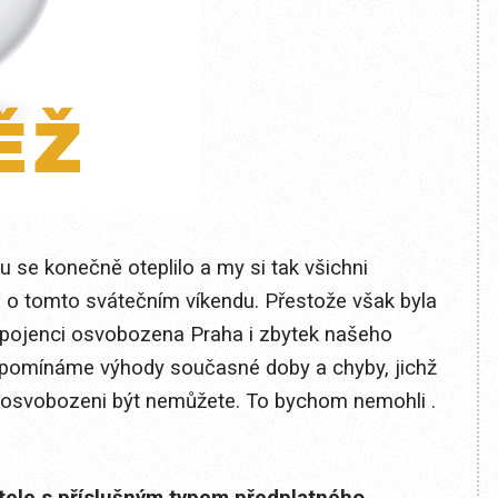
 se konečně oteplilo a my si tak všichni
e o tomto svátečním víkendu. Přestože však byla
spojenci osvobozena Praha i zbytek našeho
řipomínáme výhody současné doby a chyby, jichž
 osvobozeni být nemůžete. To bychom nemohli .