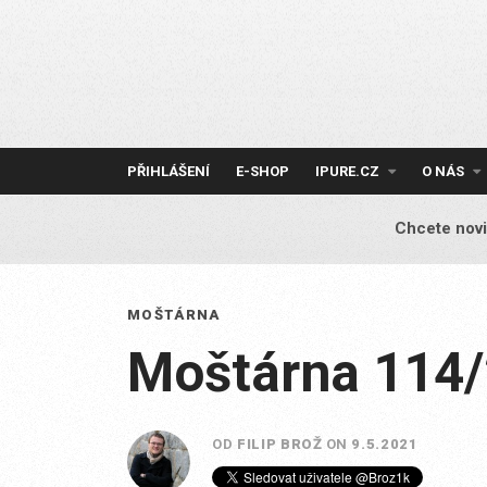
Skip
to
content
PŘIHLÁŠENÍ
E-SHOP
IPURE.CZ
O NÁS
Chcete novi
MOŠTÁRNA
Moštárna 114
OD
FILIP BROŽ
ON
9.5.2021