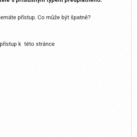
itele s příslušným typem předplatného.
 nemáte přístup. Co může být špatně?
přístup k této stránce