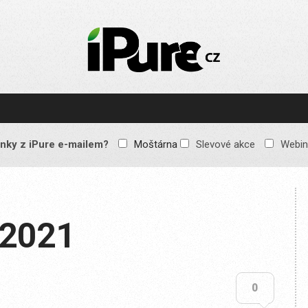
IPURE.CZ
Prémiový Apple e-
magazín, který vychází
každý týden. Žádné
reklamy, žádné
spekulace, jen čistý
obsah pro všechny
nky z iPure e-mailem?
Moštárna
Slevové akce
Webin
Apple fandy. Recenze,
komentáře a praktické
návody, jak začlenit
Apple zařízení do
každodenního života.
/2021
0