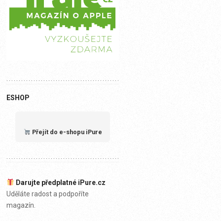
ESHOP
Přejít do e-shopu iPure
Darujte předplatné iPure.cz
Uděláte radost a podpoříte
magazín.