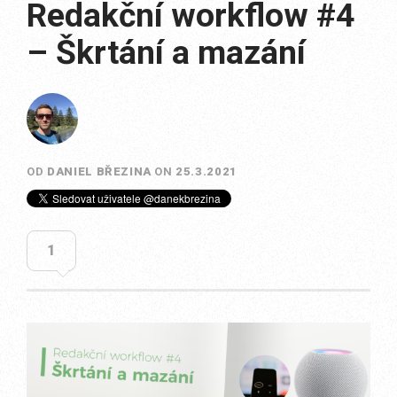
Redakční workflow #4
– Škrtání a mazání
OD
DANIEL BŘEZINA
ON
25.3.2021
1