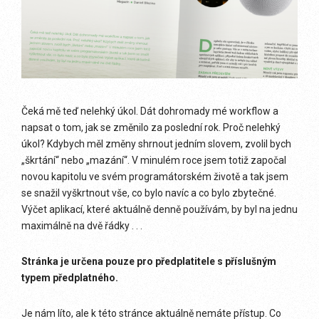
Čeká mě teď nelehký úkol. Dát dohromady mé workflow a
napsat o tom, jak se změnilo za poslední rok. Proč nelehký
úkol? Kdybych měl změny shrnout jedním slovem, zvolil bych
„škrtání“ nebo „mazání“. V minulém roce jsem totiž započal
novou kapitolu ve svém programátorském životě a tak jsem
se snažil vyškrtnout vše, co bylo navíc a co bylo zbytečné.
Výčet aplikací, které aktuálně denně používám, by byl na jednu
maximálně na dvě řádky . . .
Stránka je určena pouze pro předplatitele s příslušným
typem předplatného.
Je nám líto, ale k této stránce aktuálně nemáte přístup. Co