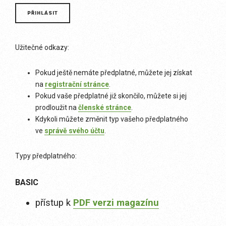
Užitečné odkazy:
Pokud ještě nemáte předplatné, můžete jej získat
na
registrační stránce
.
Pokud vaše předplatné již skončilo, můžete si jej
prodloužit na
členské stránce
.
Kdykoli můžete změnit typ vašeho předplatného
ve
správě svého účtu
.
Typy předplatného:
BASIC
přístup k
PDF verzi magazínu