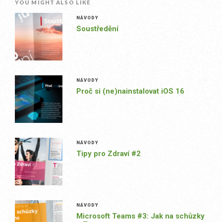
YOU MIGHT ALSO LIKE
NÁVODY
Soustředění
NÁVODY
Proč si (ne)nainstalovat iOS 16
NÁVODY
Tipy pro Zdraví #2
NÁVODY
Microsoft Teams #3: Jak na schůzky