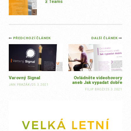
z Teams
Post
PŘEDCHOZÍ ČLÁNEK
DALŠÍ ČLÁNEK
navigation
Varovný Signal
Ovládněte videohovory
aneb Jak vypadat dobře
JAN PRAŽÁK
/
25.3.2021
FILIP BROŽ
/
25.3.2021