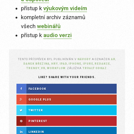
přístup k
výukovým videím
kompletní archiv záznamů
všech
webinářů
přístup k
audio verzi
TENTO PŘÍSPĚVEK BYL PUBLIKOVÁN V
NÁVODY
A OZNAČEN
AR
,
DANEK BŘEZINA
,
HRY
,
IPAD
,
IPHONE
,
IPURE
,
REDAKCE
,
TRENDY
,
VR
,
WORKFLOW
. ZÁLOŽKA
TRVALÝ ODKAZ
.
LIKE? SHARE WITH YOUR FRIENDS.
FACEBOOK
GOOGLE PLUS
TWITTER
PINTEREST
LINKEDIN