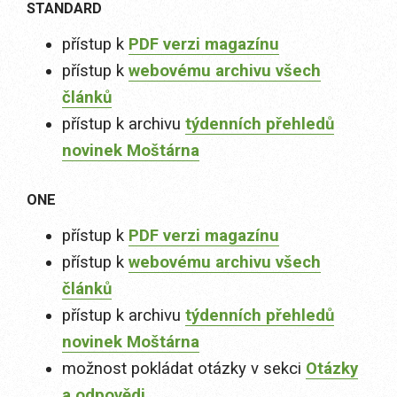
STANDARD
přístup k
PDF verzi magazínu
přístup k
webovému archivu všech
článků
přístup k archivu
týdenních přehledů
novinek Moštárna
ONE
přístup k
PDF verzi magazínu
přístup k
webovému archivu všech
článků
přístup k archivu
týdenních přehledů
novinek Moštárna
možnost pokládat otázky v sekci
Otázky
a odpovědi